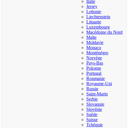
Italie
Jersey
Lettonie
Liechtenstein
Lituanie
Luxembourg
Macédoine du Nord
Malte
Moldavie
Monaco
Monténégro
Norvège
Pays-Bas
Pologne
Portugal
Roumanie
Royaume-Uni
Russie
Saint-Marin
Serbie
Slovaquie
Slovénie
Suède
Suisse
Tchéquie