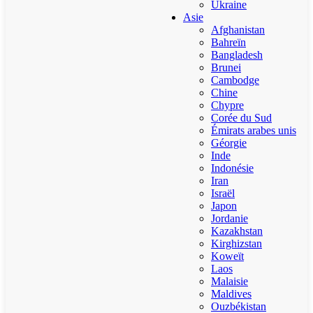
Ukraine
Asie
Afghanistan
Bahreïn
Bangladesh
Brunei
Cambodge
Chine
Chypre
Corée du Sud
Émirats arabes unis
Géorgie
Inde
Indonésie
Iran
Israël
Japon
Jordanie
Kazakhstan
Kirghizstan
Koweït
Laos
Malaisie
Maldives
Ouzbékistan