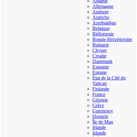
Albanie
Allemagne
Andorre
Autriche
Azerbaïdjan
Belgique
Biélorussie
Bosnie-Herzégovine
Bulgarie
Chypre
Croatie
Danemark
Espagne
Estonie
État de la Cité du
Vatican
Finlande
France
Géorgie
Grèce
Guernesey
Hongrie
Île de Man
Irlande
Islande