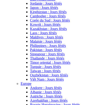
Jordanie : Jours fériés
Japon : Jours fériés
Kirghizstan : Jours fériés
Cambodge : Jours fériés
Corée du Sud : Jours fériés
Koweït : Jours fériés
Kazakhstan : Jours fériés
Laos : Jours fériés
Maldives : Jours fériés
Malaisie : Jours fériés
Philippines : Jours fériés
Pakistan : Jours fériés
Singapour : Jours fériés
Thaïlande : Jours fériés
Timor oriental : Jours fériés
Turquie : Jours fériés
Taïwan : Jours fériés
Ouzbékistan : Jours fériés
Viêt Nam : Jours fériés
Europe
Andorre : Jours fériés
Albanie : Jours fériés
Autriche : Jours fériés
Azerbaïdjan : Jours fériés
Bosnie-Herzégovine : Jours fériés