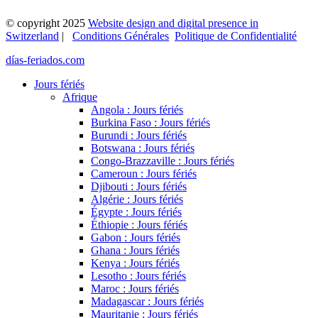
© copyright 2025
Website design and digital presence in
Switzerland
|
Conditions Générales
Politique de Confidentialité
días-feriados.com
Jours fériés
Afrique
Angola : Jours fériés
Burkina Faso : Jours fériés
Burundi : Jours fériés
Botswana : Jours fériés
Congo-Brazzaville : Jours fériés
Cameroun : Jours fériés
Djibouti : Jours fériés
Algérie : Jours fériés
Égypte : Jours fériés
Éthiopie : Jours fériés
Gabon : Jours fériés
Ghana : Jours fériés
Kenya : Jours fériés
Lesotho : Jours fériés
Maroc : Jours fériés
Madagascar : Jours fériés
Mauritanie : Jours fériés