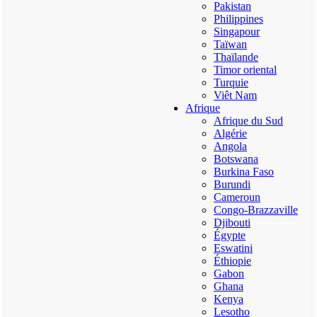
Pakistan
Philippines
Singapour
Taïwan
Thaïlande
Timor oriental
Turquie
Viêt Nam
Afrique
Afrique du Sud
Algérie
Angola
Botswana
Burkina Faso
Burundi
Cameroun
Congo-Brazzaville
Djibouti
Égypte
Eswatini
Éthiopie
Gabon
Ghana
Kenya
Lesotho