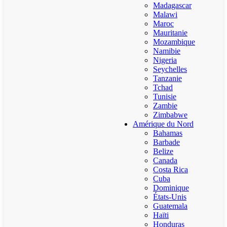
Madagascar
Malawi
Maroc
Mauritanie
Mozambique
Namibie
Nigeria
Seychelles
Tanzanie
Tchad
Tunisie
Zambie
Zimbabwe
Amérique du Nord
Bahamas
Barbade
Belize
Canada
Costa Rica
Cuba
Dominique
États-Unis
Guatemala
Haïti
Honduras