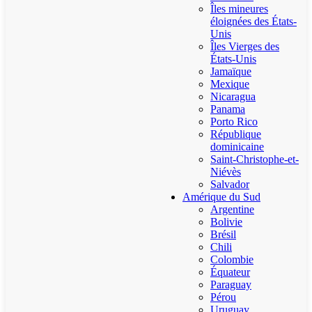
Îles mineures
éloignées des États-
Unis
Îles Vierges des
États-Unis
Jamaïque
Mexique
Nicaragua
Panama
Porto Rico
République
dominicaine
Saint-Christophe-et-
Niévès
Salvador
Amérique du Sud
Argentine
Bolivie
Brésil
Chili
Colombie
Équateur
Paraguay
Pérou
Uruguay