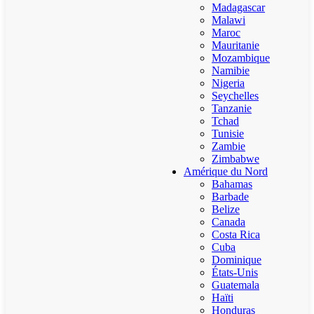
Madagascar
Malawi
Maroc
Mauritanie
Mozambique
Namibie
Nigeria
Seychelles
Tanzanie
Tchad
Tunisie
Zambie
Zimbabwe
Amérique du Nord
Bahamas
Barbade
Belize
Canada
Costa Rica
Cuba
Dominique
États-Unis
Guatemala
Haïti
Honduras