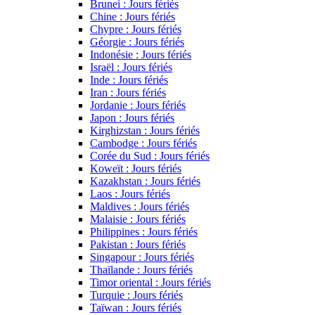
Brunei : Jours fériés
Chine : Jours fériés
Chypre : Jours fériés
Géorgie : Jours fériés
Indonésie : Jours fériés
Israël : Jours fériés
Inde : Jours fériés
Iran : Jours fériés
Jordanie : Jours fériés
Japon : Jours fériés
Kirghizstan : Jours fériés
Cambodge : Jours fériés
Corée du Sud : Jours fériés
Koweït : Jours fériés
Kazakhstan : Jours fériés
Laos : Jours fériés
Maldives : Jours fériés
Malaisie : Jours fériés
Philippines : Jours fériés
Pakistan : Jours fériés
Singapour : Jours fériés
Thaïlande : Jours fériés
Timor oriental : Jours fériés
Turquie : Jours fériés
Taïwan : Jours fériés