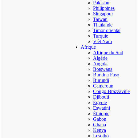
Pakistan
Philippines
Singapour
Taïwan
Thaïlande
Timor oriental
Turquie
Viêt Nam
Afrique
Afrique du Sud
Algérie
Angola
Botswana
Burkina Faso
Burundi
Cameroun
Congo-Brazzaville
Djibouti
Égypte
Eswatini
Éthiopie
Gabon
Ghana
Kenya
Lesotho