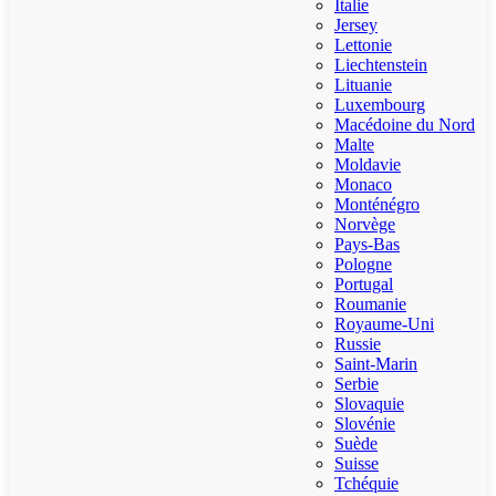
Italie
Jersey
Lettonie
Liechtenstein
Lituanie
Luxembourg
Macédoine du Nord
Malte
Moldavie
Monaco
Monténégro
Norvège
Pays-Bas
Pologne
Portugal
Roumanie
Royaume-Uni
Russie
Saint-Marin
Serbie
Slovaquie
Slovénie
Suède
Suisse
Tchéquie