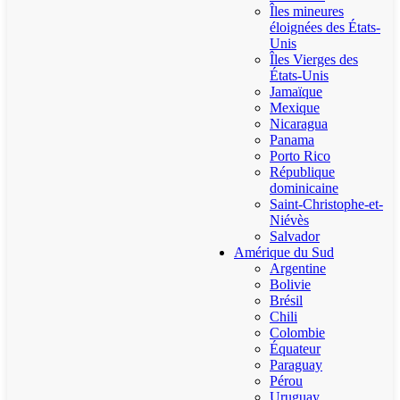
Îles mineures
éloignées des États-
Unis
Îles Vierges des
États-Unis
Jamaïque
Mexique
Nicaragua
Panama
Porto Rico
République
dominicaine
Saint-Christophe-et-
Niévès
Salvador
Amérique du Sud
Argentine
Bolivie
Brésil
Chili
Colombie
Équateur
Paraguay
Pérou
Uruguay