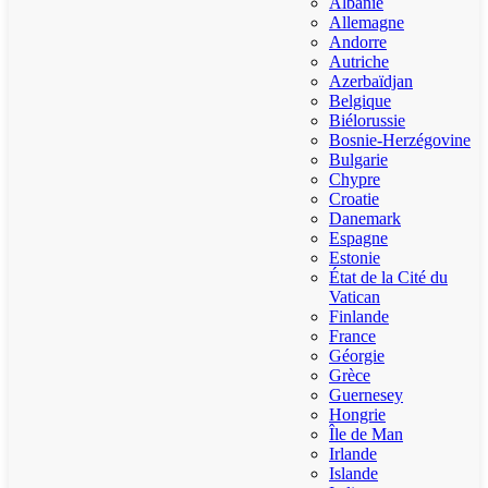
Albanie
Allemagne
Andorre
Autriche
Azerbaïdjan
Belgique
Biélorussie
Bosnie-Herzégovine
Bulgarie
Chypre
Croatie
Danemark
Espagne
Estonie
État de la Cité du
Vatican
Finlande
France
Géorgie
Grèce
Guernesey
Hongrie
Île de Man
Irlande
Islande