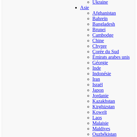
Ukraine
Asie
Afghanistan
Bahreïn
Bangladesh
Brunei
Cambodge
Chine
Chypre
Corée du Sud
Émirats arabes unis
Géorgie
Inde
Indonésie
Iran
Israël
Japon
Jordanie
Kazakhstan
Kirghizstan
Koweït
Laos
Malaisie
Maldives
Ouzbékistan