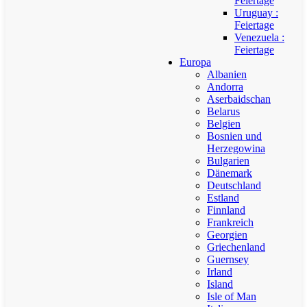
Feiertage
Uruguay :
Feiertage
Venezuela :
Feiertage
Europa
Albanien
Andorra
Aserbaidschan
Belarus
Belgien
Bosnien und
Herzegowina
Bulgarien
Dänemark
Deutschland
Estland
Finnland
Frankreich
Georgien
Griechenland
Guernsey
Irland
Island
Isle of Man