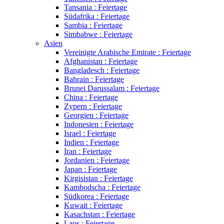
Tansania : Feiertage
Südafrika : Feiertage
Sambia : Feiertage
Simbabwe : Feiertage
Asien
Vereinigte Arabische Emirate : Feiertage
Afghanistan : Feiertage
Bangladesch : Feiertage
Bahrain : Feiertage
Brunei Darussalam : Feiertage
China : Feiertage
Zypern : Feiertage
Georgien : Feiertage
Indonesien : Feiertage
Israel : Feiertage
Indien : Feiertage
Iran : Feiertage
Jordanien : Feiertage
Japan : Feiertage
Kirgisistan : Feiertage
Kambodscha : Feiertage
Südkorea : Feiertage
Kuwait : Feiertage
Kasachstan : Feiertage
Laos : Feiertage