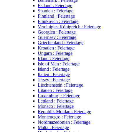
Dänemark : Feiertage
Estland : Feiertage
Spanien : Feiertage
Finnland : Feiertage
Frankreich : Feiertage
Vereinigtes Königreich : Feiertage
Georgien : Feiertage
Guernsey : Feiertage
Griechenland : Feiertage
Kroatien : Feiertage
Ungarn : Feiertage
Irland : Feiertage
Isle of Man : Feiertage
Island : Feiertage
Italien : Feiertage
Jersey : Feiertage
Liechtenstein : Feiertage
Litauen : Feiertage
Luxemburg : Feiertage
Lettland : Feiertage
Monaco : Feiertage
Republik Moldau : Feiertage
Montenegro : Feiertage
Nordmazedonien : Feiertage
Malta : Feiertage