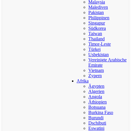
Malaysia
Malediven
Pakistan
Philippinen
Singapur
Südkorea
Taiwan
Thailand
Timor-Leste
Türkei
Usbekistan
Vereinigte Arabische
Emirate
Vietnam
Zypern
Afrika
Ägypten
Algerien
Angola
Äthiopien
Botsuana
Burkina Faso
Burundi
Dschibuti
Eswatini