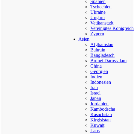
Spanien
Tschechien
Ukraine
Ungarn
Vatikanstadt
Vereinigtes Königreich
Zypern
Asien
Afghanistan
Bahrain
Bangladesch
Brunei Darussalam
China
Georgien
Indien
Indonesien
Iran
Israel
Japan
Jordanien
Kambodscha
Kasachstan
Kirgisistan
Kuwait
Laos