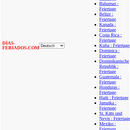
Bahamas :
Feiertage
Belize :
Feiertage
Kanada :
Feiertage
Costa Rica :
Feiertage
DÍAS-
Kuba : Feiertage
FERIADOS.COM
Dominica :
Feiertage
Dominikanische
Republik :
Feiertage
Guatemala :
Feiertage
Honduras :
Feiertage
Haiti : Feiertage
Jamaika :
Feiertage
St. Kitts und
Nevis : Feiertag
Mexiko :
Feiertage