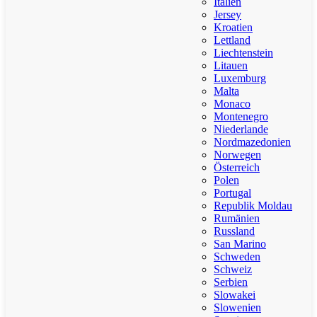
Italien
Jersey
Kroatien
Lettland
Liechtenstein
Litauen
Luxemburg
Malta
Monaco
Montenegro
Niederlande
Nordmazedonien
Norwegen
Österreich
Polen
Portugal
Republik Moldau
Rumänien
Russland
San Marino
Schweden
Schweiz
Serbien
Slowakei
Slowenien