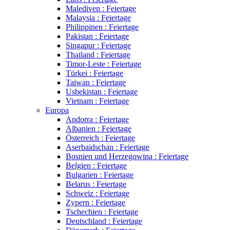
Malediven : Feiertage
Malaysia : Feiertage
Philippinen : Feiertage
Pakistan : Feiertage
Singapur : Feiertage
Thailand : Feiertage
Timor-Leste : Feiertage
Türkei : Feiertage
Taiwan : Feiertage
Usbekistan : Feiertage
Vietnam : Feiertage
Europa
Andorra : Feiertage
Albanien : Feiertage
Österreich : Feiertage
Aserbaidschan : Feiertage
Bosnien und Herzegowina : Feiertage
Belgien : Feiertage
Bulgarien : Feiertage
Belarus : Feiertage
Schweiz : Feiertage
Zypern : Feiertage
Tschechien : Feiertage
Deutschland : Feiertage