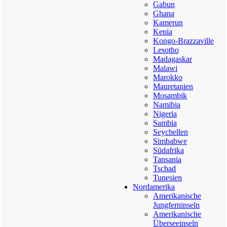
Gabun
Ghana
Kamerun
Kenia
Kongo-Brazzaville
Lesotho
Madagaskar
Malawi
Marokko
Mauretanien
Mosambik
Namibia
Nigeria
Sambia
Seychellen
Simbabwe
Südafrika
Tansania
Tschad
Tunesien
Nordamerika
Amerikanische
Jungferninseln
Amerikanische
Überseeinseln