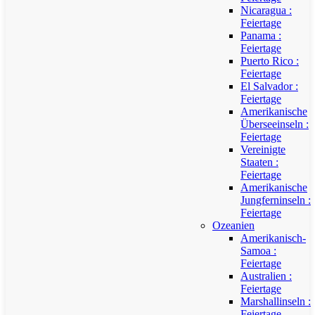
Nicaragua :
Feiertage
Panama :
Feiertage
Puerto Rico :
Feiertage
El Salvador :
Feiertage
Amerikanische
Überseeinseln :
Feiertage
Vereinigte
Staaten :
Feiertage
Amerikanische
Jungferninseln :
Feiertage
Ozeanien
Amerikanisch-
Samoa :
Feiertage
Australien :
Feiertage
Marshallinseln :
Feiertage