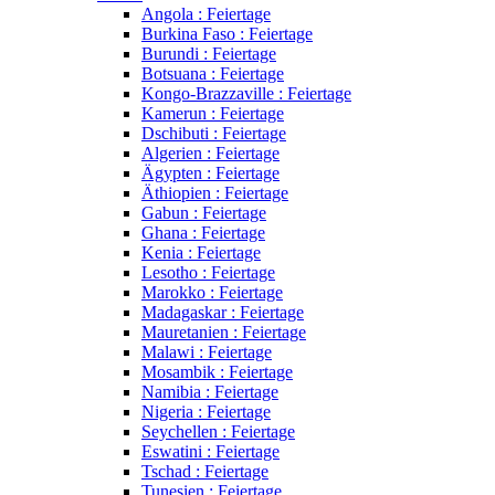
Angola : Feiertage
Burkina Faso : Feiertage
Burundi : Feiertage
Botsuana : Feiertage
Kongo-Brazzaville : Feiertage
Kamerun : Feiertage
Dschibuti : Feiertage
Algerien : Feiertage
Ägypten : Feiertage
Äthiopien : Feiertage
Gabun : Feiertage
Ghana : Feiertage
Kenia : Feiertage
Lesotho : Feiertage
Marokko : Feiertage
Madagaskar : Feiertage
Mauretanien : Feiertage
Malawi : Feiertage
Mosambik : Feiertage
Namibia : Feiertage
Nigeria : Feiertage
Seychellen : Feiertage
Eswatini : Feiertage
Tschad : Feiertage
Tunesien : Feiertage