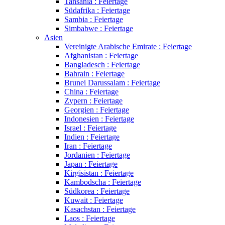
Tansania : Feiertage
Südafrika : Feiertage
Sambia : Feiertage
Simbabwe : Feiertage
Asien
Vereinigte Arabische Emirate : Feiertage
Afghanistan : Feiertage
Bangladesch : Feiertage
Bahrain : Feiertage
Brunei Darussalam : Feiertage
China : Feiertage
Zypern : Feiertage
Georgien : Feiertage
Indonesien : Feiertage
Israel : Feiertage
Indien : Feiertage
Iran : Feiertage
Jordanien : Feiertage
Japan : Feiertage
Kirgisistan : Feiertage
Kambodscha : Feiertage
Südkorea : Feiertage
Kuwait : Feiertage
Kasachstan : Feiertage
Laos : Feiertage