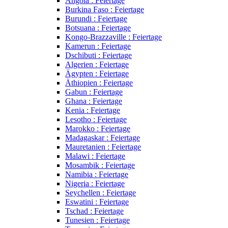
Angola : Feiertage
Burkina Faso : Feiertage
Burundi : Feiertage
Botsuana : Feiertage
Kongo-Brazzaville : Feiertage
Kamerun : Feiertage
Dschibuti : Feiertage
Algerien : Feiertage
Ägypten : Feiertage
Äthiopien : Feiertage
Gabun : Feiertage
Ghana : Feiertage
Kenia : Feiertage
Lesotho : Feiertage
Marokko : Feiertage
Madagaskar : Feiertage
Mauretanien : Feiertage
Malawi : Feiertage
Mosambik : Feiertage
Namibia : Feiertage
Nigeria : Feiertage
Seychellen : Feiertage
Eswatini : Feiertage
Tschad : Feiertage
Tunesien : Feiertage