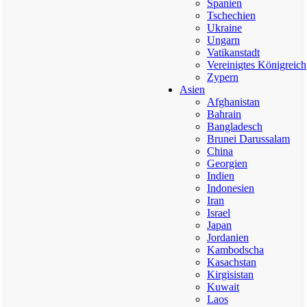
Spanien
Tschechien
Ukraine
Ungarn
Vatikanstadt
Vereinigtes Königreich
Zypern
Asien
Afghanistan
Bahrain
Bangladesch
Brunei Darussalam
China
Georgien
Indien
Indonesien
Iran
Israel
Japan
Jordanien
Kambodscha
Kasachstan
Kirgisistan
Kuwait
Laos