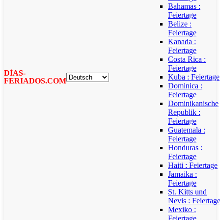
Bahamas :
Feiertage
Belize :
Feiertage
Kanada :
Feiertage
Costa Rica :
Feiertage
DÍAS-
Kuba : Feiertage
FERIADOS.COM
Dominica :
Feiertage
Dominikanische
Republik :
Feiertage
Guatemala :
Feiertage
Honduras :
Feiertage
Haiti : Feiertage
Jamaika :
Feiertage
St. Kitts und
Nevis : Feiertag
Mexiko :
Feiertage