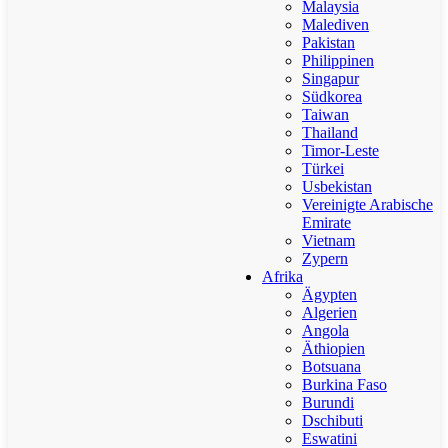
Malaysia
Malediven
Pakistan
Philippinen
Singapur
Südkorea
Taiwan
Thailand
Timor-Leste
Türkei
Usbekistan
Vereinigte Arabische
Emirate
Vietnam
Zypern
Afrika
Ägypten
Algerien
Angola
Äthiopien
Botsuana
Burkina Faso
Burundi
Dschibuti
Eswatini