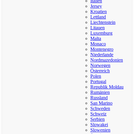
Italien
Jersey
Kroatien
Lettland
Liechtenstein
Litauen
Luxemburg
Malta
Monaco
Montenegro
Niederlande
Nordmazedonien
Norwegen
Österreich
Polen
Portugal
Republik Moldau
Rumänien
Russland
San Marino
Schweden
Schweiz
Serbien
Slowakei
Slowenien