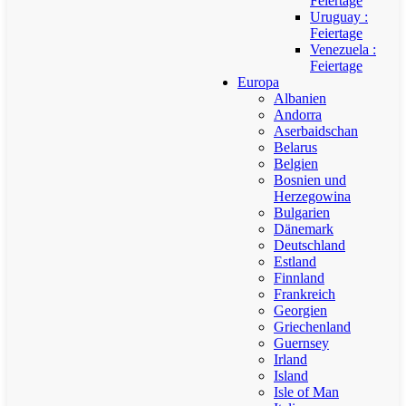
Feiertage
Uruguay :
Feiertage
Venezuela :
Feiertage
Europa
Albanien
Andorra
Aserbaidschan
Belarus
Belgien
Bosnien und
Herzegowina
Bulgarien
Dänemark
Deutschland
Estland
Finnland
Frankreich
Georgien
Griechenland
Guernsey
Irland
Island
Isle of Man