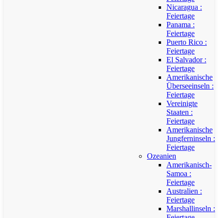
Nicaragua :
Feiertage
Panama :
Feiertage
Puerto Rico :
Feiertage
El Salvador :
Feiertage
Amerikanische
Überseeinseln :
Feiertage
Vereinigte
Staaten :
Feiertage
Amerikanische
Jungferninseln :
Feiertage
Ozeanien
Amerikanisch-
Samoa :
Feiertage
Australien :
Feiertage
Marshallinseln :
Feiertage