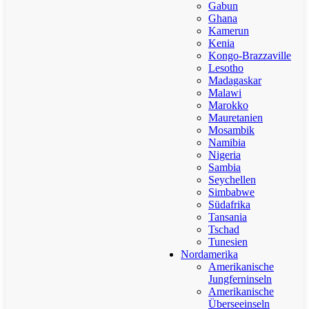
Gabun
Ghana
Kamerun
Kenia
Kongo-Brazzaville
Lesotho
Madagaskar
Malawi
Marokko
Mauretanien
Mosambik
Namibia
Nigeria
Sambia
Seychellen
Simbabwe
Südafrika
Tansania
Tschad
Tunesien
Nordamerika
Amerikanische
Jungferninseln
Amerikanische
Überseeinseln