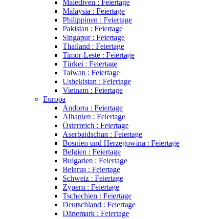
Malediven : Feiertage
Malaysia : Feiertage
Philippinen : Feiertage
Pakistan : Feiertage
Singapur : Feiertage
Thailand : Feiertage
Timor-Leste : Feiertage
Türkei : Feiertage
Taiwan : Feiertage
Usbekistan : Feiertage
Vietnam : Feiertage
Europa
Andorra : Feiertage
Albanien : Feiertage
Österreich : Feiertage
Aserbaidschan : Feiertage
Bosnien und Herzegowina : Feiertage
Belgien : Feiertage
Bulgarien : Feiertage
Belarus : Feiertage
Schweiz : Feiertage
Zypern : Feiertage
Tschechien : Feiertage
Deutschland : Feiertage
Dänemark : Feiertage