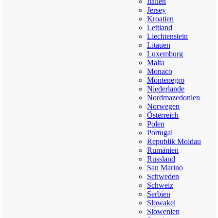
Italien
Jersey
Kroatien
Lettland
Liechtenstein
Litauen
Luxemburg
Malta
Monaco
Montenegro
Niederlande
Nordmazedonien
Norwegen
Österreich
Polen
Portugal
Republik Moldau
Rumänien
Russland
San Marino
Schweden
Schweiz
Serbien
Slowakei
Slowenien