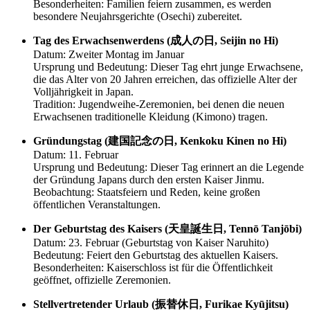
Besonderheiten: Familien feiern zusammen, es werden
besondere Neujahrsgerichte (Osechi) zubereitet.
Tag des Erwachsenwerdens (成人の日, Seijin no Hi)
Datum: Zweiter Montag im Januar
Ursprung und Bedeutung: Dieser Tag ehrt junge Erwachsene,
die das Alter von 20 Jahren erreichen, das offizielle Alter der
Volljährigkeit in Japan.
Tradition: Jugendweihe-Zeremonien, bei denen die neuen
Erwachsenen traditionelle Kleidung (Kimono) tragen.
Gründungstag (建国記念の日, Kenkoku Kinen no Hi)
Datum: 11. Februar
Ursprung und Bedeutung: Dieser Tag erinnert an die Legende
der Gründung Japans durch den ersten Kaiser Jinmu.
Beobachtung: Staatsfeiern und Reden, keine großen
öffentlichen Veranstaltungen.
Der Geburtstag des Kaisers (天皇誕生日, Tennō Tanjōbi)
Datum: 23. Februar (Geburtstag von Kaiser Naruhito)
Bedeutung: Feiert den Geburtstag des aktuellen Kaisers.
Besonderheiten: Kaiserschloss ist für die Öffentlichkeit
geöffnet, offizielle Zeremonien.
Stellvertretender Urlaub (振替休日, Furikae Kyūjitsu)