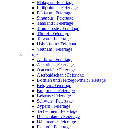
Malaysia : Feiertage
Philippinen : Feiertage
Pakistan : Feiertage
Singapur : Feiertage
Thailand : Feiertage
Timor-Leste : Feiertage
Türkei : Feiertage
Taiwan : Feiertage
Usbekistan : Feiertage
Vietnam : Feiertage
Europa
Andorra : Feiertage
Albanien : Feiertage
Österreich : Feiertage
Aserbaidschan : Feiertage
Bosnien und Herzegowina : Feiertage
Belgien : Feiertage
Bulgarien : Feiertage
Belarus : Feiertage
Schweiz : Feiertage
Zypern : Feiertage
Tschechien : Feiertage
Deutschland : Feiertage
Dänemark : Feiertage
Estland : Feiertage