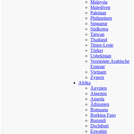
Malaysia
Malediven
Pakistan
Philippinen
Singapur
Südkorea
Taiwan
Thailand
Timor-Leste
Türkei
Usbekistan
Vereinigte Arabische
Emirate
Vietnam
Zypern
Afrika
Ägypten
Algerien
Angola
Äthiopien
Botsuana
Burkina Faso
Burundi
Dschibuti
Eswatini