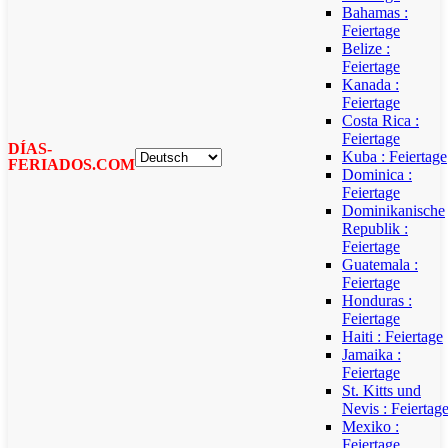
Bahamas :
Feiertage
Belize :
Feiertage
Kanada :
Feiertage
Costa Rica :
Feiertage
DÍAS-
Kuba : Feiertage
FERIADOS.COM
Dominica :
Feiertage
Dominikanische
Republik :
Feiertage
Guatemala :
Feiertage
Honduras :
Feiertage
Haiti : Feiertage
Jamaika :
Feiertage
St. Kitts und
Nevis : Feiertag
Mexiko :
Feiertage