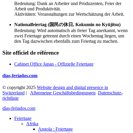
Bedeutung: Dank an Arbeiter und Produzenten, Feier der
Arbeit und Produktivität.
Aktivitäten: Veranstaltungen zur Wertschätzung der Arbeit.
Nationalfeiertag (国民の休日, Kokumin no Kyūjitsu)
Bedeutung: Wird automatisch als freier Tag anerkannt, wenn
zwei Feiertage getrennt durch einen Wochentag liegen, um
den Tag dazwischen ebenfalls zum Feiertag zu machen.
Site officiel de référence
Cabinet Office Japan - Offizielle Feiertage
días-feriados.com
© copyright 2025
Website design and digital presence in
Switzerland
|
Allgemeine Geschäftsbedingungen
Datenschutz­
richtlinie
días-feriados.com
Feiertage
Afrika
Angola : Feiertage