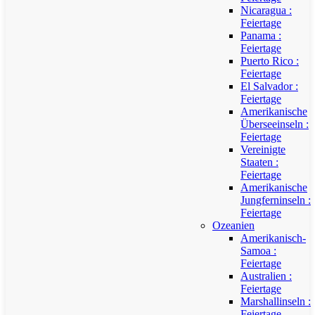
Nicaragua :
Feiertage
Panama :
Feiertage
Puerto Rico :
Feiertage
El Salvador :
Feiertage
Amerikanische
Überseeinseln :
Feiertage
Vereinigte
Staaten :
Feiertage
Amerikanische
Jungferninseln :
Feiertage
Ozeanien
Amerikanisch-
Samoa :
Feiertage
Australien :
Feiertage
Marshallinseln :
Feiertage