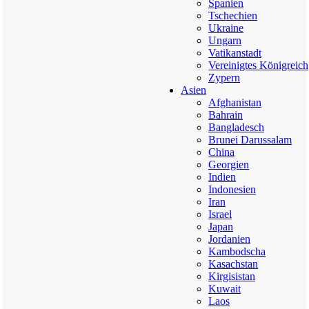
Spanien
Tschechien
Ukraine
Ungarn
Vatikanstadt
Vereinigtes Königreich
Zypern
Asien
Afghanistan
Bahrain
Bangladesch
Brunei Darussalam
China
Georgien
Indien
Indonesien
Iran
Israel
Japan
Jordanien
Kambodscha
Kasachstan
Kirgisistan
Kuwait
Laos