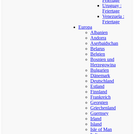
Feiertage
Uruguay :
Feiertage
Venezuela :
Feiertage
Europa
Albanien
Andorra
Aserbaidschan
Belarus
Belgien
Bosnien und
Herzegowina
Bulgarien
Dänemark
Deutschland
Estland
Finnland
Frankreich
Georgien
Griechenland
Guernsey
Irland
Island
Isle of Man