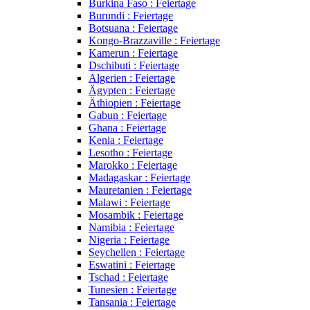
Burkina Faso : Feiertage
Burundi : Feiertage
Botsuana : Feiertage
Kongo-Brazzaville : Feiertage
Kamerun : Feiertage
Dschibuti : Feiertage
Algerien : Feiertage
Ägypten : Feiertage
Äthiopien : Feiertage
Gabun : Feiertage
Ghana : Feiertage
Kenia : Feiertage
Lesotho : Feiertage
Marokko : Feiertage
Madagaskar : Feiertage
Mauretanien : Feiertage
Malawi : Feiertage
Mosambik : Feiertage
Namibia : Feiertage
Nigeria : Feiertage
Seychellen : Feiertage
Eswatini : Feiertage
Tschad : Feiertage
Tunesien : Feiertage
Tansania : Feiertage