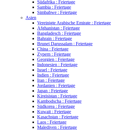
Südafrika : Feiertage
Sambia : Feiertage
Simbabwe : Feiertage
Asien
Vereinigte Arabische Emirate : Feiertage
Afghanistan : Feiertage
Bangladesch : Feiertage
Bahrain : Feiertage
Brunei Darussalam : Feiertage
China : Feiertage
Zypern : Feiertage
Georgien : Feiertage
Indonesien : Feiertage
Israel : Feiertage
Indien : Feiertage
Iran : Feiertage
Jordanien : Feiertage
Japan : Feiertage
Kirgisistan : Feiertage
Kambodscha : Feiertage
Südkorea : Feiertage
Kuwait : Feiertage
Kasachstan : Feiertage
Laos : Feiertage
Malediven : Feiertage