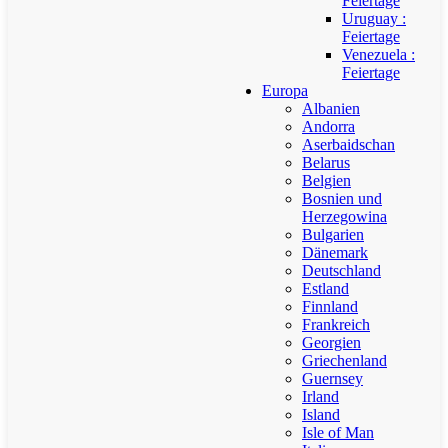
Feiertage
Uruguay :
Feiertage
Venezuela :
Feiertage
Europa
Albanien
Andorra
Aserbaidschan
Belarus
Belgien
Bosnien und
Herzegowina
Bulgarien
Dänemark
Deutschland
Estland
Finnland
Frankreich
Georgien
Griechenland
Guernsey
Irland
Island
Isle of Man