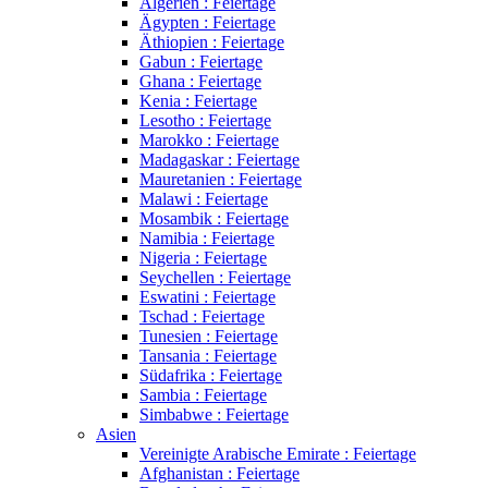
Algerien : Feiertage
Ägypten : Feiertage
Äthiopien : Feiertage
Gabun : Feiertage
Ghana : Feiertage
Kenia : Feiertage
Lesotho : Feiertage
Marokko : Feiertage
Madagaskar : Feiertage
Mauretanien : Feiertage
Malawi : Feiertage
Mosambik : Feiertage
Namibia : Feiertage
Nigeria : Feiertage
Seychellen : Feiertage
Eswatini : Feiertage
Tschad : Feiertage
Tunesien : Feiertage
Tansania : Feiertage
Südafrika : Feiertage
Sambia : Feiertage
Simbabwe : Feiertage
Asien
Vereinigte Arabische Emirate : Feiertage
Afghanistan : Feiertage