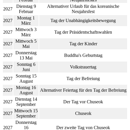
Dienstag 9
Alternativer Urlaub für das koreanische
2027
Februar
Neujahrsfest
Montag 1
2027
Tag der Unabhängigkeitsbewegung
März
Mittwoch 3
2027
Tag der Präsidentschaftswahlen
März
Mittwoch 5
2027
Tag der Kinder
Mai
Donnerstag
2027
Buddha's Geburtstag
13 Mai
Sonntag 6
2027
Volkstrauertag
Juni
Sonntag 15
2027
Tag der Befreiung
August
Montag 16
2027
Alternativer Feiertag für den Tag der Befreiung
August
Dienstag 14
2027
Der Tag vor Chuseok
September
Mittwoch 15
2027
Chuseok
September
Donnerstag
2027
16
Der zweite Tag von Chuseok