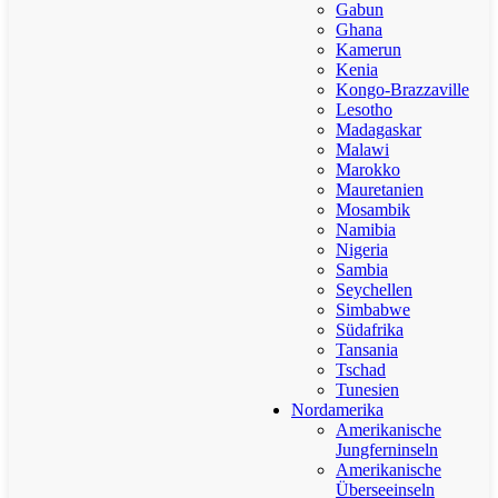
Gabun
Ghana
Kamerun
Kenia
Kongo-Brazzaville
Lesotho
Madagaskar
Malawi
Marokko
Mauretanien
Mosambik
Namibia
Nigeria
Sambia
Seychellen
Simbabwe
Südafrika
Tansania
Tschad
Tunesien
Nordamerika
Amerikanische
Jungferninseln
Amerikanische
Überseeinseln