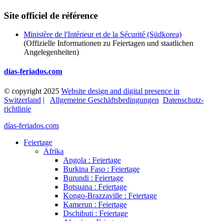
Site officiel de référence
Ministère de l'Intérieur et de la Sécurité (Südkorea)
(Offizielle Informationen zu Feiertagen und staatlichen
Angelegenheiten)
días-feriados.com
© copyright 2025
Website design and digital presence in
Switzerland
|
Allgemeine Geschäftsbedingungen
Datenschutz­
richtlinie
días-feriados.com
Feiertage
Afrika
Angola : Feiertage
Burkina Faso : Feiertage
Burundi : Feiertage
Botsuana : Feiertage
Kongo-Brazzaville : Feiertage
Kamerun : Feiertage
Dschibuti : Feiertage