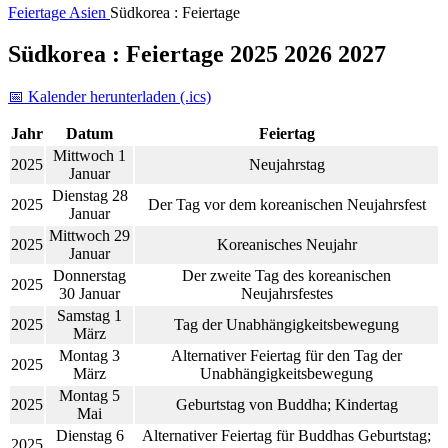
Feiertage
Asien
Südkorea : Feiertage
Südkorea : Feiertage 2025 2026 2027
📅 Kalender herunterladen (.ics)
Jahr
Datum
Feiertag
Mittwoch 1
2025
Neujahrstag
Januar
Dienstag 28
2025
Der Tag vor dem koreanischen Neujahrsfest
Januar
Mittwoch 29
2025
Koreanisches Neujahr
Januar
Donnerstag
Der zweite Tag des koreanischen
2025
30 Januar
Neujahrsfestes
Samstag 1
2025
Tag der Unabhängigkeitsbewegung
März
Montag 3
Alternativer Feiertag für den Tag der
2025
März
Unabhängigkeitsbewegung
Montag 5
2025
Geburtstag von Buddha; Kindertag
Mai
Dienstag 6
Alternativer Feiertag für Buddhas Geburtstag;
2025