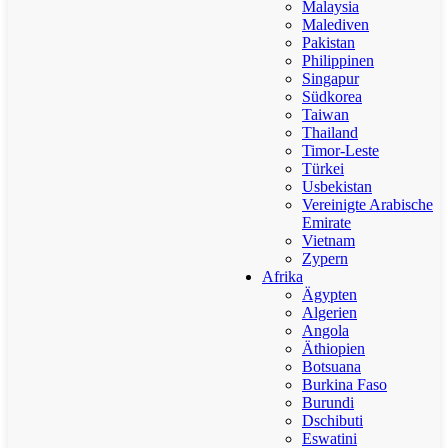
Malaysia
Malediven
Pakistan
Philippinen
Singapur
Südkorea
Taiwan
Thailand
Timor-Leste
Türkei
Usbekistan
Vereinigte Arabische
Emirate
Vietnam
Zypern
Afrika
Ägypten
Algerien
Angola
Äthiopien
Botsuana
Burkina Faso
Burundi
Dschibuti
Eswatini