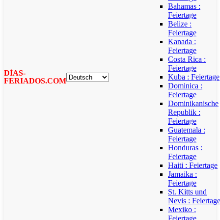
Bahamas :
Feiertage
Belize :
Feiertage
Kanada :
Feiertage
Costa Rica :
Feiertage
DÍAS-
Kuba : Feiertage
FERIADOS.COM
Dominica :
Feiertage
Dominikanische
Republik :
Feiertage
Guatemala :
Feiertage
Honduras :
Feiertage
Haiti : Feiertage
Jamaika :
Feiertage
St. Kitts und
Nevis : Feiertag
Mexiko :
Feiertage