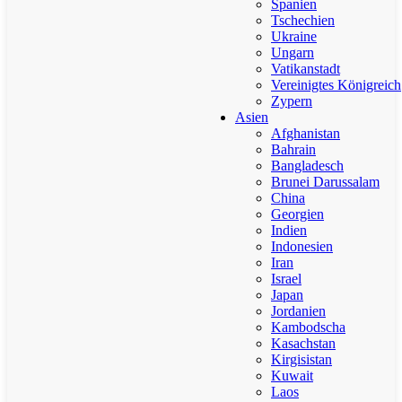
Spanien
Tschechien
Ukraine
Ungarn
Vatikanstadt
Vereinigtes Königreich
Zypern
Asien
Afghanistan
Bahrain
Bangladesch
Brunei Darussalam
China
Georgien
Indien
Indonesien
Iran
Israel
Japan
Jordanien
Kambodscha
Kasachstan
Kirgisistan
Kuwait
Laos