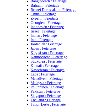
Bangladesch : Feiertage
Bahrain : Feiertage
Brunei Darussalam : Feiertage
China : Feiertage
Zypern : Feiertage
Georgien : Feiertage
Indonesien : Feiertage
Israel : Feiertage
Indien : Feiertage
Iran : Feiertage
Jordanien : Feiertage
Japan : Feiertage
Kirgisistan : Feiertage
Kambodscha : Feiertage
Südkorea : Feiertage
Kuwait : Feiertage
Kasachstan : Feiertage
Laos : Feiertage
Malediven : Feiertage
Malaysia : Feiertage
Philippinen : Feiertage
Pakistan : Feiertage
Singapur : Feiertage
Thailand : Feiertage
Timor-Leste : Feiertage