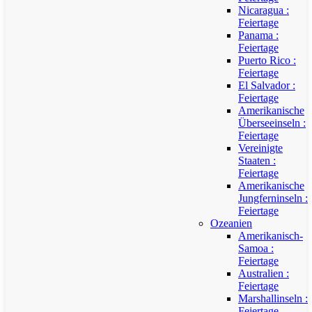
Nicaragua :
Feiertage
Panama :
Feiertage
Puerto Rico :
Feiertage
El Salvador :
Feiertage
Amerikanische
Überseeinseln :
Feiertage
Vereinigte
Staaten :
Feiertage
Amerikanische
Jungferninseln :
Feiertage
Ozeanien
Amerikanisch-
Samoa :
Feiertage
Australien :
Feiertage
Marshallinseln :
Feiertage