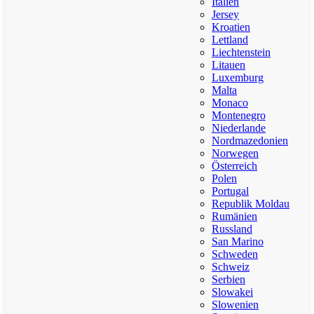
Italien
Jersey
Kroatien
Lettland
Liechtenstein
Litauen
Luxemburg
Malta
Monaco
Montenegro
Niederlande
Nordmazedonien
Norwegen
Österreich
Polen
Portugal
Republik Moldau
Rumänien
Russland
San Marino
Schweden
Schweiz
Serbien
Slowakei
Slowenien