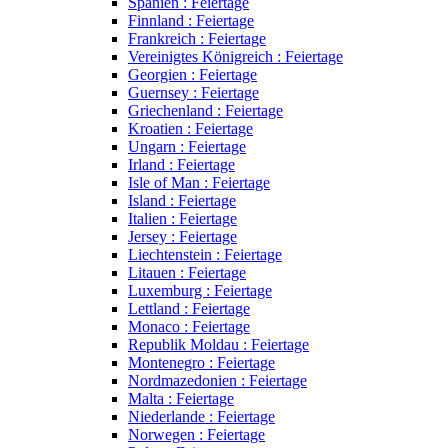
Spanien : Feiertage
Finnland : Feiertage
Frankreich : Feiertage
Vereinigtes Königreich : Feiertage
Georgien : Feiertage
Guernsey : Feiertage
Griechenland : Feiertage
Kroatien : Feiertage
Ungarn : Feiertage
Irland : Feiertage
Isle of Man : Feiertage
Island : Feiertage
Italien : Feiertage
Jersey : Feiertage
Liechtenstein : Feiertage
Litauen : Feiertage
Luxemburg : Feiertage
Lettland : Feiertage
Monaco : Feiertage
Republik Moldau : Feiertage
Montenegro : Feiertage
Nordmazedonien : Feiertage
Malta : Feiertage
Niederlande : Feiertage
Norwegen : Feiertage