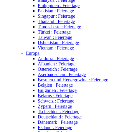
Malaysia : Feiertage
Philippinen : Feiertage
Pakistan : Feiertage
Singapur : Feiertage
Thailand : Feiertage
Timor-Leste : Feiertage
Türkei : Feiertage
Taiwan : Feiertage
Usbekistan : Feiertage
Vietnam : Feiertage
Europa
Andorra : Feiertage
Albanien : Feiertage
Österreich : Feiertage
Aserbaidschan : Feiertage
Bosnien und Herzegowina : Feiertage
Belgien : Feiertage
Bulgarien : Feiertage
Belarus : Feiertage
Schweiz : Feiertage
Zypern : Feiertage
Tschechien : Feiertage
Deutschland : Feiertage
Dänemark : Feiertage
Estland : Feiertage