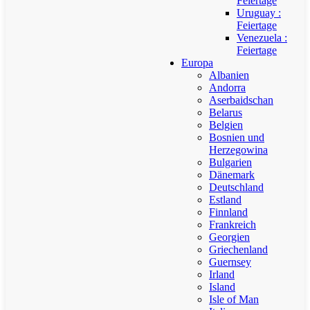
Feiertage
Uruguay :
Feiertage
Venezuela :
Feiertage
Europa
Albanien
Andorra
Aserbaidschan
Belarus
Belgien
Bosnien und
Herzegowina
Bulgarien
Dänemark
Deutschland
Estland
Finnland
Frankreich
Georgien
Griechenland
Guernsey
Irland
Island
Isle of Man