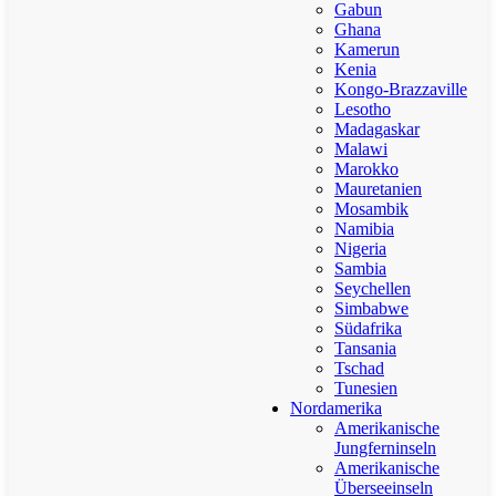
Gabun
Ghana
Kamerun
Kenia
Kongo-Brazzaville
Lesotho
Madagaskar
Malawi
Marokko
Mauretanien
Mosambik
Namibia
Nigeria
Sambia
Seychellen
Simbabwe
Südafrika
Tansania
Tschad
Tunesien
Nordamerika
Amerikanische
Jungferninseln
Amerikanische
Überseeinseln