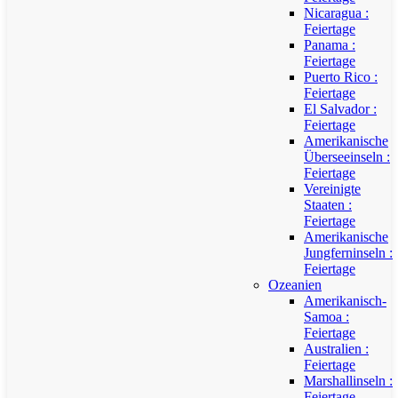
Nicaragua :
Feiertage
Panama :
Feiertage
Puerto Rico :
Feiertage
El Salvador :
Feiertage
Amerikanische
Überseeinseln :
Feiertage
Vereinigte
Staaten :
Feiertage
Amerikanische
Jungferninseln :
Feiertage
Ozeanien
Amerikanisch-
Samoa :
Feiertage
Australien :
Feiertage
Marshallinseln :
Feiertage