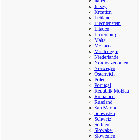
Italien
Jersey
Kroatien
Lettland
Liechtenstein
Litauen
Luxemburg
Malta
Monaco
Montenegro
Niederlande
Nordmazedonien
Norwegen
Österreich
Polen
Portugal
Republik Moldau
Rumänien
Russland
San Marino
Schweden
Schweiz
Serbien
Slowakei
Slowenien