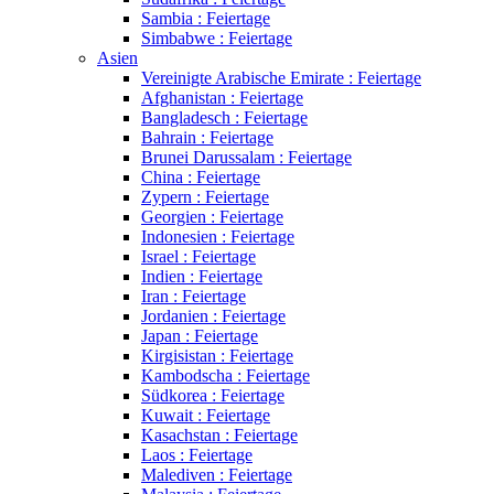
Sambia : Feiertage
Simbabwe : Feiertage
Asien
Vereinigte Arabische Emirate : Feiertage
Afghanistan : Feiertage
Bangladesch : Feiertage
Bahrain : Feiertage
Brunei Darussalam : Feiertage
China : Feiertage
Zypern : Feiertage
Georgien : Feiertage
Indonesien : Feiertage
Israel : Feiertage
Indien : Feiertage
Iran : Feiertage
Jordanien : Feiertage
Japan : Feiertage
Kirgisistan : Feiertage
Kambodscha : Feiertage
Südkorea : Feiertage
Kuwait : Feiertage
Kasachstan : Feiertage
Laos : Feiertage
Malediven : Feiertage