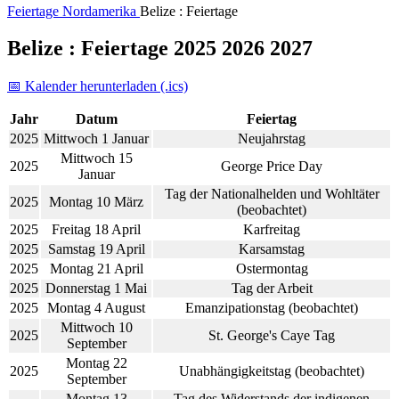
Feiertage
Nordamerika
Belize : Feiertage
Belize : Feiertage 2025 2026 2027
📅 Kalender herunterladen (.ics)
Jahr
Datum
Feiertag
2025
Mittwoch 1 Januar
Neujahrstag
Mittwoch 15
2025
George Price Day
Januar
Tag der Nationalhelden und Wohltäter
2025
Montag 10 März
(beobachtet)
2025
Freitag 18 April
Karfreitag
2025
Samstag 19 April
Karsamstag
2025
Montag 21 April
Ostermontag
2025
Donnerstag 1 Mai
Tag der Arbeit
2025
Montag 4 August
Emanzipationstag (beobachtet)
Mittwoch 10
2025
St. George's Caye Tag
September
Montag 22
2025
Unabhängigkeitstag (beobachtet)
September
Montag 13
Tag des Widerstands der indigenen