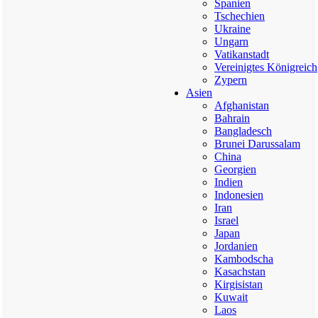
Spanien
Tschechien
Ukraine
Ungarn
Vatikanstadt
Vereinigtes Königreich
Zypern
Asien
Afghanistan
Bahrain
Bangladesch
Brunei Darussalam
China
Georgien
Indien
Indonesien
Iran
Israel
Japan
Jordanien
Kambodscha
Kasachstan
Kirgisistan
Kuwait
Laos