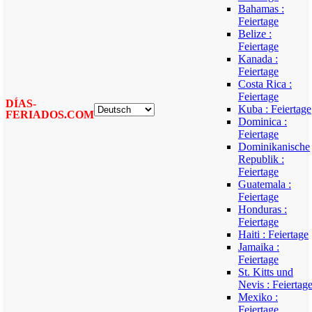
Bahamas :
Feiertage
Belize :
Feiertage
Kanada :
Feiertage
Costa Rica :
Feiertage
DÍAS-
Kuba : Feiertage
FERIADOS.COM
Dominica :
Feiertage
Dominikanische
Republik :
Feiertage
Guatemala :
Feiertage
Honduras :
Feiertage
Haiti : Feiertage
Jamaika :
Feiertage
St. Kitts und
Nevis : Feiertag
Mexiko :
Feiertage