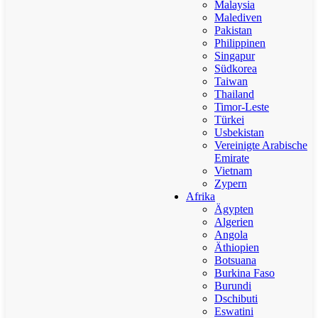
Malaysia
Malediven
Pakistan
Philippinen
Singapur
Südkorea
Taiwan
Thailand
Timor-Leste
Türkei
Usbekistan
Vereinigte Arabische
Emirate
Vietnam
Zypern
Afrika
Ägypten
Algerien
Angola
Äthiopien
Botsuana
Burkina Faso
Burundi
Dschibuti
Eswatini