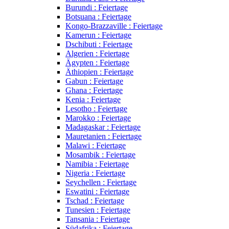
Burundi : Feiertage
Botsuana : Feiertage
Kongo-Brazzaville : Feiertage
Kamerun : Feiertage
Dschibuti : Feiertage
Algerien : Feiertage
Ägypten : Feiertage
Äthiopien : Feiertage
Gabun : Feiertage
Ghana : Feiertage
Kenia : Feiertage
Lesotho : Feiertage
Marokko : Feiertage
Madagaskar : Feiertage
Mauretanien : Feiertage
Malawi : Feiertage
Mosambik : Feiertage
Namibia : Feiertage
Nigeria : Feiertage
Seychellen : Feiertage
Eswatini : Feiertage
Tschad : Feiertage
Tunesien : Feiertage
Tansania : Feiertage
Südafrika : Feiertage