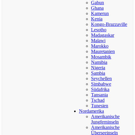
Gabun
Ghana
Kamerun
Kenia
Kongo-Brazzaville
Lesotho
Madagaskar
Malawi
Marokko
Mauretanien
Mosambik
Namibia
Nigeria
Sambia
Seychellen
Simbabwe
Südafrika
Tansania
Tschad
Tunesien
Nordamerika
Amerikanische
Jungferninseln
Amerikanische
Überseeinseln