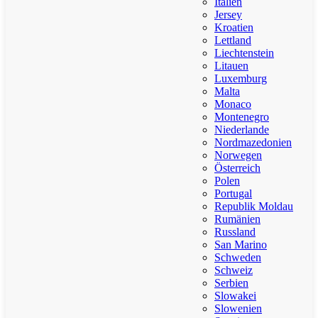
Italien
Jersey
Kroatien
Lettland
Liechtenstein
Litauen
Luxemburg
Malta
Monaco
Montenegro
Niederlande
Nordmazedonien
Norwegen
Österreich
Polen
Portugal
Republik Moldau
Rumänien
Russland
San Marino
Schweden
Schweiz
Serbien
Slowakei
Slowenien