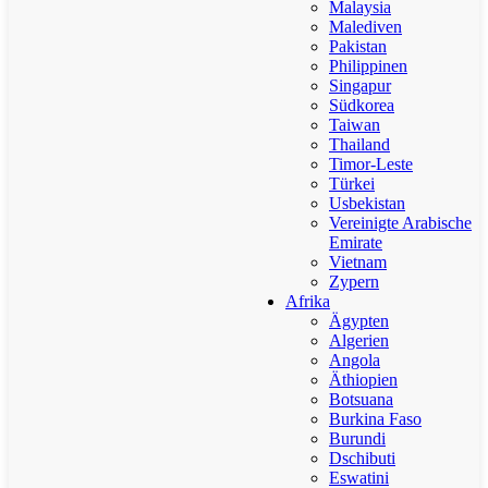
Malaysia
Malediven
Pakistan
Philippinen
Singapur
Südkorea
Taiwan
Thailand
Timor-Leste
Türkei
Usbekistan
Vereinigte Arabische
Emirate
Vietnam
Zypern
Afrika
Ägypten
Algerien
Angola
Äthiopien
Botsuana
Burkina Faso
Burundi
Dschibuti
Eswatini