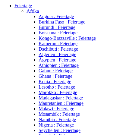
Feiertage
Afrika
Angola : Feiertage
Burkina Faso : Feiertage
Burundi : Feiertage
Botsuana : Feiertage
Kongo-Brazzaville : Feiertage
Kamerun : Feiertage
Dschibuti : Feiertage
Algerien : Feiertage
Ägypten : Feiertage
Äthiopien : Feiertage
Gabun : Feiertage
Ghana : Feiertage
Kenia : Feiertage
Lesotho : Feiertage
Marokko : Feiertage
Madagaskar : Feiertage
Mauretanien : Feiertage
Malawi : Feiertage
Mosambik : Feiertage
Namibia : Feiertage
Nigeria : Feiertage
Seychellen : Feiertage