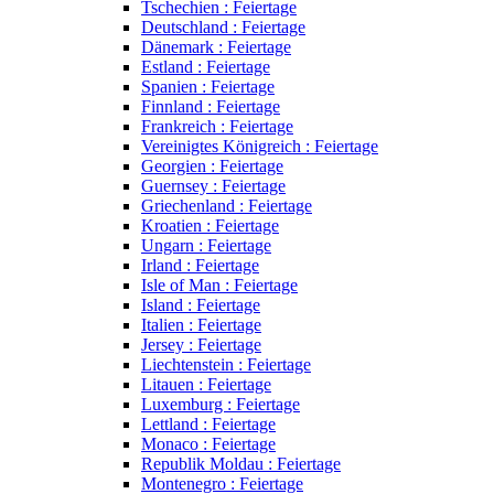
Tschechien : Feiertage
Deutschland : Feiertage
Dänemark : Feiertage
Estland : Feiertage
Spanien : Feiertage
Finnland : Feiertage
Frankreich : Feiertage
Vereinigtes Königreich : Feiertage
Georgien : Feiertage
Guernsey : Feiertage
Griechenland : Feiertage
Kroatien : Feiertage
Ungarn : Feiertage
Irland : Feiertage
Isle of Man : Feiertage
Island : Feiertage
Italien : Feiertage
Jersey : Feiertage
Liechtenstein : Feiertage
Litauen : Feiertage
Luxemburg : Feiertage
Lettland : Feiertage
Monaco : Feiertage
Republik Moldau : Feiertage
Montenegro : Feiertage