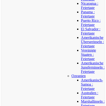
Nicaragua :
Feiertage
Panama :
Feiertage
Puerto Rico :
Feiertage
El Salvador :
Feiertage
Amerikanische
Überseeinseln :
Feiertage
Vereinigte
Staaten :
Feiertage
Amerikanische
Jungferninseln :
Feiertage
Ozeanien
Amerikanisch-
Samoa :
Feiertage
Australien :
Feiertage
Marshallinseln :
Feiertage