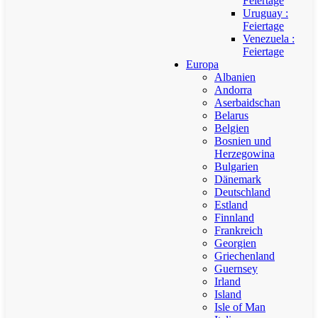
Feiertage
Uruguay :
Feiertage
Venezuela :
Feiertage
Europa
Albanien
Andorra
Aserbaidschan
Belarus
Belgien
Bosnien und
Herzegowina
Bulgarien
Dänemark
Deutschland
Estland
Finnland
Frankreich
Georgien
Griechenland
Guernsey
Irland
Island
Isle of Man