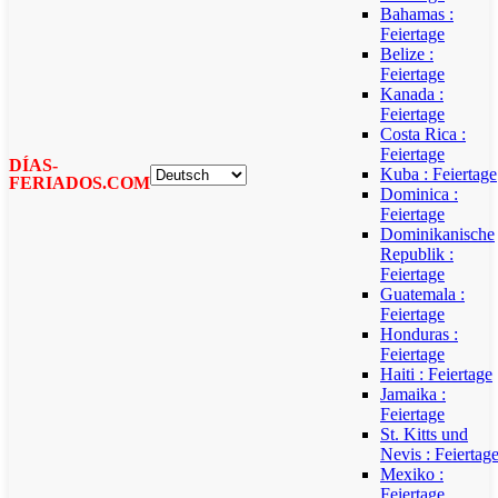
Bahamas :
Feiertage
Belize :
Feiertage
Kanada :
Feiertage
Costa Rica :
Feiertage
DÍAS-
Kuba : Feiertage
FERIADOS.COM
Dominica :
Feiertage
Dominikanische
Republik :
Feiertage
Guatemala :
Feiertage
Honduras :
Feiertage
Haiti : Feiertage
Jamaika :
Feiertage
St. Kitts und
Nevis : Feiertag
Mexiko :
Feiertage