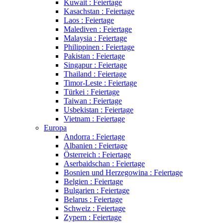
Kuwait : Feiertage
Kasachstan : Feiertage
Laos : Feiertage
Malediven : Feiertage
Malaysia : Feiertage
Philippinen : Feiertage
Pakistan : Feiertage
Singapur : Feiertage
Thailand : Feiertage
Timor-Leste : Feiertage
Türkei : Feiertage
Taiwan : Feiertage
Usbekistan : Feiertage
Vietnam : Feiertage
Europa
Andorra : Feiertage
Albanien : Feiertage
Österreich : Feiertage
Aserbaidschan : Feiertage
Bosnien und Herzegowina : Feiertage
Belgien : Feiertage
Bulgarien : Feiertage
Belarus : Feiertage
Schweiz : Feiertage
Zypern : Feiertage