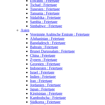
Eswatini : Feiertage
Tschad : Feiertage
Tunesien : Feiertage
Tansania : Feiertage
Südafrika : Feiertage
Sambia : Feiertage
Simbabwe : Feiertage
Asien
Vereinigte Arabische Emirate : Feiertage
Afghanistan : Feiertage
Bangladesch : Feiertage
Bahrain : Feiertage
Brunei Darussalam : Feiertage
China : Feiertage
Zypern : Feiertage
Georgien : Feiertage
Indonesien : Feiertage
Israel : Feiertage
Indien : Feiertage
Iran : Feiertage
Jordanien : Feiertage
Japan : Feiertage
Kirgisistan : Feiertage
Kambodscha : Feiertage
Südkorea : Feiertage