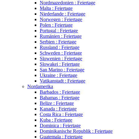
Nordmazedonien : Feiertage
Malta : Feiertage
Niederlande : Feiertage
Norwegen : Feiertage
Polen : Feiertage
Portugal : Feiertage
Rumänien : Feiertage
Serbien : Feiertage
Russland : Feiertage
Schweden : Feiertage
Slowenien : Feiertage
Slowakei : Feiertage
San Marino : Feiertage
Ukraine : Feiertage
Vatikanstadt : Feiertage
Nordamerika
Barbados : Feiertage
Bahamas : Feiertage
Belize : Feiertage
Kanada : Feiertage
Costa Rica : Feiertage
Kuba : Feiertage
Dominica : Feiertage
Dominikanische Republik : Feiertage
Guatemala : Feiertage