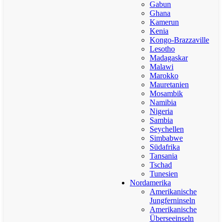
Gabun
Ghana
Kamerun
Kenia
Kongo-Brazzaville
Lesotho
Madagaskar
Malawi
Marokko
Mauretanien
Mosambik
Namibia
Nigeria
Sambia
Seychellen
Simbabwe
Südafrika
Tansania
Tschad
Tunesien
Nordamerika
Amerikanische
Jungferninseln
Amerikanische
Überseeinseln