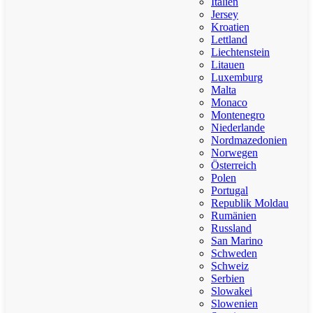
Italien
Jersey
Kroatien
Lettland
Liechtenstein
Litauen
Luxemburg
Malta
Monaco
Montenegro
Niederlande
Nordmazedonien
Norwegen
Österreich
Polen
Portugal
Republik Moldau
Rumänien
Russland
San Marino
Schweden
Schweiz
Serbien
Slowakei
Slowenien