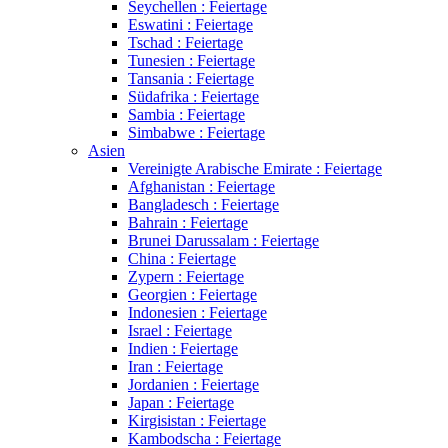
Seychellen : Feiertage
Eswatini : Feiertage
Tschad : Feiertage
Tunesien : Feiertage
Tansania : Feiertage
Südafrika : Feiertage
Sambia : Feiertage
Simbabwe : Feiertage
Asien
Vereinigte Arabische Emirate : Feiertage
Afghanistan : Feiertage
Bangladesch : Feiertage
Bahrain : Feiertage
Brunei Darussalam : Feiertage
China : Feiertage
Zypern : Feiertage
Georgien : Feiertage
Indonesien : Feiertage
Israel : Feiertage
Indien : Feiertage
Iran : Feiertage
Jordanien : Feiertage
Japan : Feiertage
Kirgisistan : Feiertage
Kambodscha : Feiertage