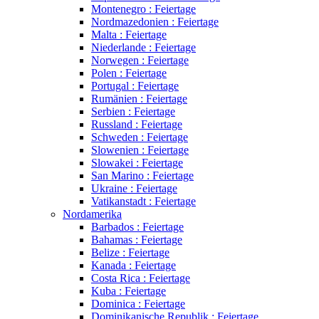
Montenegro : Feiertage
Nordmazedonien : Feiertage
Malta : Feiertage
Niederlande : Feiertage
Norwegen : Feiertage
Polen : Feiertage
Portugal : Feiertage
Rumänien : Feiertage
Serbien : Feiertage
Russland : Feiertage
Schweden : Feiertage
Slowenien : Feiertage
Slowakei : Feiertage
San Marino : Feiertage
Ukraine : Feiertage
Vatikanstadt : Feiertage
Nordamerika
Barbados : Feiertage
Bahamas : Feiertage
Belize : Feiertage
Kanada : Feiertage
Costa Rica : Feiertage
Kuba : Feiertage
Dominica : Feiertage
Dominikanische Republik : Feiertage