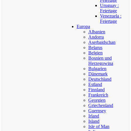
Feiertage
Uruguay :
Feiertage
Venezuela :
Feiertage
Europa
Albanien
Andorra
Aserbaidschan
Belarus
Belgien
Bosnien und
Herzegowina
Bulgarien
Dänemark
Deutschland
Estland
Finnland
Frankreich
Georgien
Griechenland
Guernsey
Irland
Island
Isle of Man