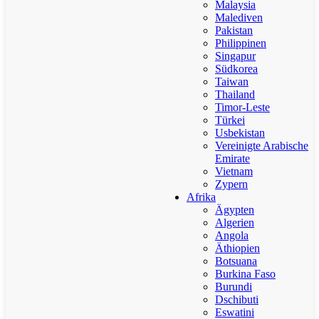
Malaysia
Malediven
Pakistan
Philippinen
Singapur
Südkorea
Taiwan
Thailand
Timor-Leste
Türkei
Usbekistan
Vereinigte Arabische
Emirate
Vietnam
Zypern
Afrika
Ägypten
Algerien
Angola
Äthiopien
Botsuana
Burkina Faso
Burundi
Dschibuti
Eswatini