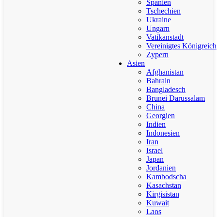
Spanien
Tschechien
Ukraine
Ungarn
Vatikanstadt
Vereinigtes Königreich
Zypern
Asien
Afghanistan
Bahrain
Bangladesch
Brunei Darussalam
China
Georgien
Indien
Indonesien
Iran
Israel
Japan
Jordanien
Kambodscha
Kasachstan
Kirgisistan
Kuwait
Laos