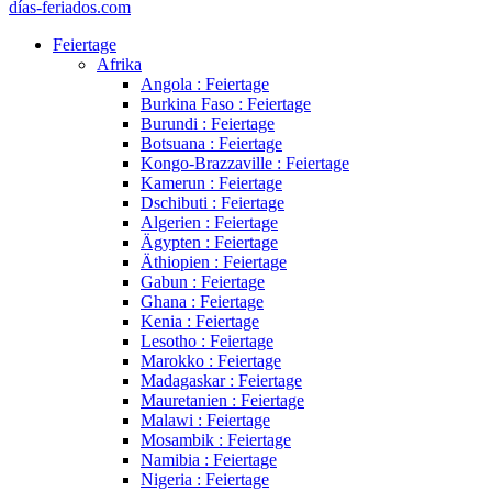
días-feriados.com
Feiertage
Afrika
Angola : Feiertage
Burkina Faso : Feiertage
Burundi : Feiertage
Botsuana : Feiertage
Kongo-Brazzaville : Feiertage
Kamerun : Feiertage
Dschibuti : Feiertage
Algerien : Feiertage
Ägypten : Feiertage
Äthiopien : Feiertage
Gabun : Feiertage
Ghana : Feiertage
Kenia : Feiertage
Lesotho : Feiertage
Marokko : Feiertage
Madagaskar : Feiertage
Mauretanien : Feiertage
Malawi : Feiertage
Mosambik : Feiertage
Namibia : Feiertage
Nigeria : Feiertage