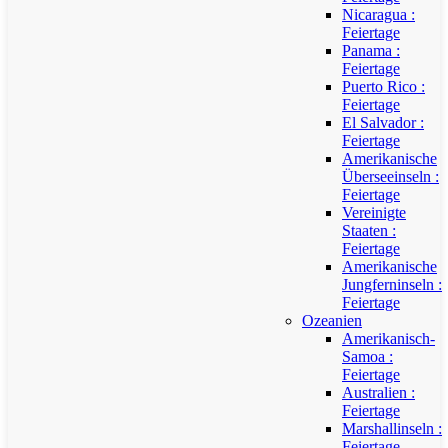
Nicaragua :
Feiertage
Panama :
Feiertage
Puerto Rico :
Feiertage
El Salvador :
Feiertage
Amerikanische
Überseeinseln :
Feiertage
Vereinigte
Staaten :
Feiertage
Amerikanische
Jungferninseln :
Feiertage
Ozeanien
Amerikanisch-
Samoa :
Feiertage
Australien :
Feiertage
Marshallinseln :
Feiertage