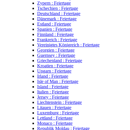
Zypern : Feiertage
Tschechien : Feiertage
Deutschland : Feiertage
Dänemark : Feiertage
Estland : Feiertage
Spanien : Feiertage
Finnland : Feiertage
Frankreich : Feiertage
Vereinigtes Königreich : Feiertage
Georgien : Feiertage
Guernsey : Feiertage
Griechenland : Feiertage
Kroatien : Feiertage
Ungarn : Feiertage
Irland : Feiertage
Isle of Man : Feiertage
Island : Feiertage
Italien : Feiertage
Jersey : Feiertage
Liechtenstein : Feiertage
Litauen : Feiertage
Luxemburg : Feiertage
Lettland : Feiertage
Monaco : Feiertage
Republik Moldau : Feiertage