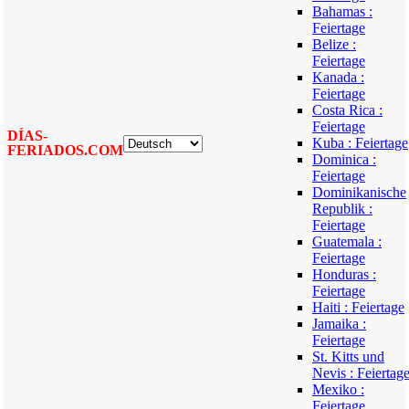
Bahamas :
Feiertage
Belize :
Feiertage
Kanada :
Feiertage
Costa Rica :
Feiertage
DÍAS-
Kuba : Feiertage
FERIADOS.COM
Dominica :
Feiertage
Dominikanische
Republik :
Feiertage
Guatemala :
Feiertage
Honduras :
Feiertage
Haiti : Feiertage
Jamaika :
Feiertage
St. Kitts und
Nevis : Feiertag
Mexiko :
Feiertage