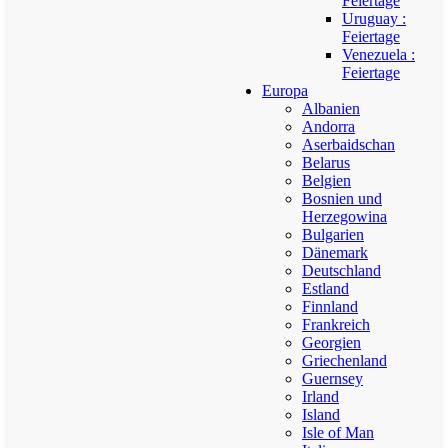
Feiertage
Uruguay :
Feiertage
Venezuela :
Feiertage
Europa
Albanien
Andorra
Aserbaidschan
Belarus
Belgien
Bosnien und
Herzegowina
Bulgarien
Dänemark
Deutschland
Estland
Finnland
Frankreich
Georgien
Griechenland
Guernsey
Irland
Island
Isle of Man