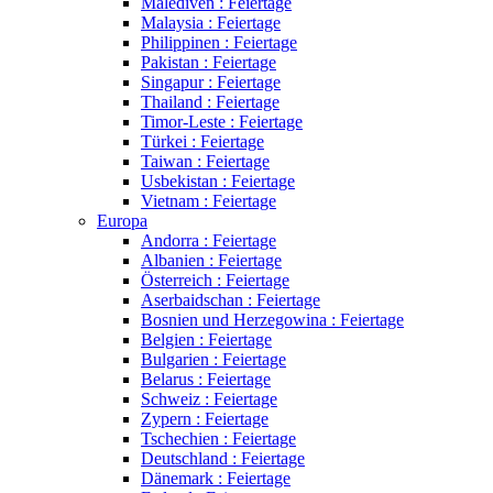
Malediven : Feiertage
Malaysia : Feiertage
Philippinen : Feiertage
Pakistan : Feiertage
Singapur : Feiertage
Thailand : Feiertage
Timor-Leste : Feiertage
Türkei : Feiertage
Taiwan : Feiertage
Usbekistan : Feiertage
Vietnam : Feiertage
Europa
Andorra : Feiertage
Albanien : Feiertage
Österreich : Feiertage
Aserbaidschan : Feiertage
Bosnien und Herzegowina : Feiertage
Belgien : Feiertage
Bulgarien : Feiertage
Belarus : Feiertage
Schweiz : Feiertage
Zypern : Feiertage
Tschechien : Feiertage
Deutschland : Feiertage
Dänemark : Feiertage