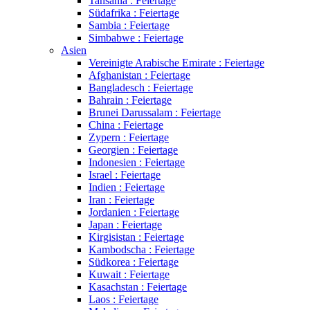
Tansania : Feiertage
Südafrika : Feiertage
Sambia : Feiertage
Simbabwe : Feiertage
Asien
Vereinigte Arabische Emirate : Feiertage
Afghanistan : Feiertage
Bangladesch : Feiertage
Bahrain : Feiertage
Brunei Darussalam : Feiertage
China : Feiertage
Zypern : Feiertage
Georgien : Feiertage
Indonesien : Feiertage
Israel : Feiertage
Indien : Feiertage
Iran : Feiertage
Jordanien : Feiertage
Japan : Feiertage
Kirgisistan : Feiertage
Kambodscha : Feiertage
Südkorea : Feiertage
Kuwait : Feiertage
Kasachstan : Feiertage
Laos : Feiertage