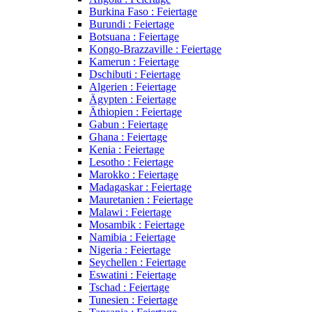
Burkina Faso : Feiertage
Burundi : Feiertage
Botsuana : Feiertage
Kongo-Brazzaville : Feiertage
Kamerun : Feiertage
Dschibuti : Feiertage
Algerien : Feiertage
Ägypten : Feiertage
Äthiopien : Feiertage
Gabun : Feiertage
Ghana : Feiertage
Kenia : Feiertage
Lesotho : Feiertage
Marokko : Feiertage
Madagaskar : Feiertage
Mauretanien : Feiertage
Malawi : Feiertage
Mosambik : Feiertage
Namibia : Feiertage
Nigeria : Feiertage
Seychellen : Feiertage
Eswatini : Feiertage
Tschad : Feiertage
Tunesien : Feiertage