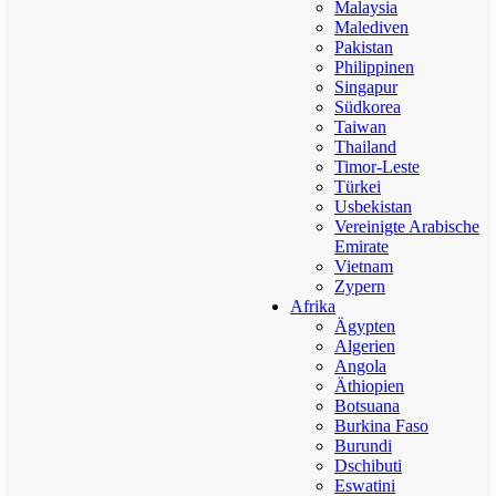
Malaysia
Malediven
Pakistan
Philippinen
Singapur
Südkorea
Taiwan
Thailand
Timor-Leste
Türkei
Usbekistan
Vereinigte Arabische
Emirate
Vietnam
Zypern
Afrika
Ägypten
Algerien
Angola
Äthiopien
Botsuana
Burkina Faso
Burundi
Dschibuti
Eswatini