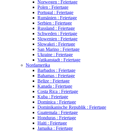
Norwegen : Feiertage
Polen : Feiertage
Portugal : Feiertage
Rumänien : Feiertage
Serbien : Feiertage
Russland : Feiertage
Schweden : Feiertage
Slowenien : Feiertage
Slowakei : Feiertage
San Marino : Feiertage
Ukraine : Feiertage
Vatikanstadt : Feiertage
Nordamerika
Barbados : Feiertage
Bahamas : Feiertage
Belize : Feiertage
Kanada : Feiertage
Costa Rica : Feiertage
Kuba : Feiertage
Dominica : Feiertage
Dominikanische Republik : Feiertage
Guatemala : Feiertage
Honduras : Feiertage
Haiti : Feiertage
Jamaika : Feiertage