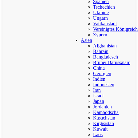
Spanien
Tschechien
Ukraine
Ungarn
Vatikanstadt
Vereinigtes Königreich
Zypern
Asien
Afghanistan
Bahrain
Bangladesch
Brunei Darussalam
China
Georgien
Indien
Indonesien
Iran
Israel
Japan
Jordanien
Kambodscha
Kasachstan
Kirgisistan
Kuwait
Laos