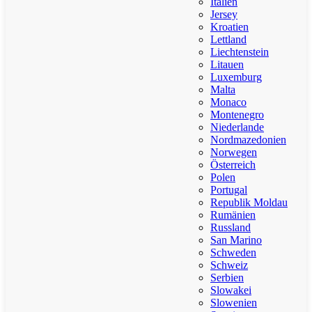
Italien
Jersey
Kroatien
Lettland
Liechtenstein
Litauen
Luxemburg
Malta
Monaco
Montenegro
Niederlande
Nordmazedonien
Norwegen
Österreich
Polen
Portugal
Republik Moldau
Rumänien
Russland
San Marino
Schweden
Schweiz
Serbien
Slowakei
Slowenien