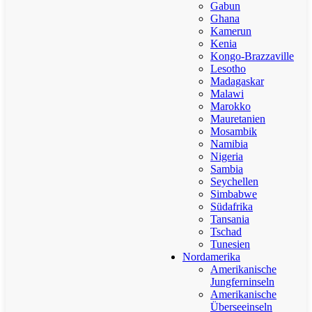
Gabun
Ghana
Kamerun
Kenia
Kongo-Brazzaville
Lesotho
Madagaskar
Malawi
Marokko
Mauretanien
Mosambik
Namibia
Nigeria
Sambia
Seychellen
Simbabwe
Südafrika
Tansania
Tschad
Tunesien
Nordamerika
Amerikanische
Jungferninseln
Amerikanische
Überseeinseln