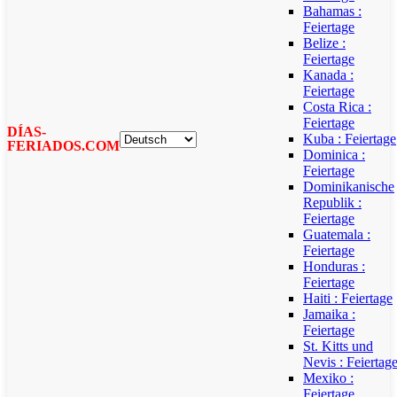
Bahamas :
Feiertage
Belize :
Feiertage
Kanada :
Feiertage
Costa Rica :
Feiertage
DÍAS-
Kuba : Feiertage
FERIADOS.COM
Dominica :
Feiertage
Dominikanische
Republik :
Feiertage
Guatemala :
Feiertage
Honduras :
Feiertage
Haiti : Feiertage
Jamaika :
Feiertage
St. Kitts und
Nevis : Feiertag
Mexiko :
Feiertage