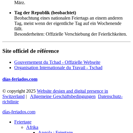
März.
Tag der Republik (beobachtet)
Beobachtung eines nationalen Feiertags an einem anderen
Tag, meist wenn der eigentliche Tag auf ein Wochenende
fällt.
Besonderheiten: Offizielle Verschiebung der Feierlichkeiten.
Site officiel de référence
Gouvernement du Tchad - Offizielle Webseite
Organisation Internationale du Travail - Tschad
días-feriados.com
© copyright 2025
Website design and digital presence in
Switzerland
|
Allgemeine Geschäftsbedingungen
Datenschutz­
richtlinie
días-feriados.com
Feiertage
Afrika
Angola : Feiertage