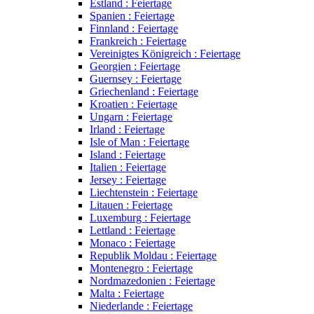
Estland : Feiertage
Spanien : Feiertage
Finnland : Feiertage
Frankreich : Feiertage
Vereinigtes Königreich : Feiertage
Georgien : Feiertage
Guernsey : Feiertage
Griechenland : Feiertage
Kroatien : Feiertage
Ungarn : Feiertage
Irland : Feiertage
Isle of Man : Feiertage
Island : Feiertage
Italien : Feiertage
Jersey : Feiertage
Liechtenstein : Feiertage
Litauen : Feiertage
Luxemburg : Feiertage
Lettland : Feiertage
Monaco : Feiertage
Republik Moldau : Feiertage
Montenegro : Feiertage
Nordmazedonien : Feiertage
Malta : Feiertage
Niederlande : Feiertage