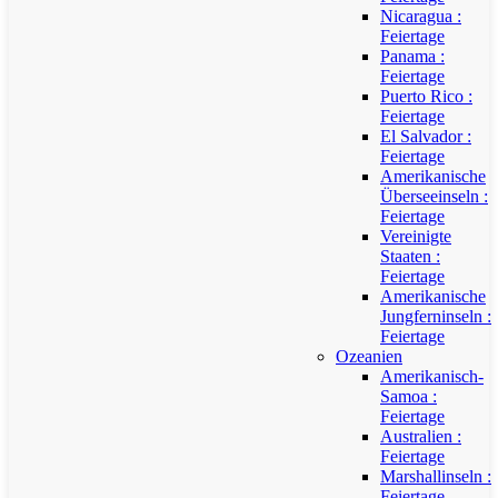
Nicaragua :
Feiertage
Panama :
Feiertage
Puerto Rico :
Feiertage
El Salvador :
Feiertage
Amerikanische
Überseeinseln :
Feiertage
Vereinigte
Staaten :
Feiertage
Amerikanische
Jungferninseln :
Feiertage
Ozeanien
Amerikanisch-
Samoa :
Feiertage
Australien :
Feiertage
Marshallinseln :
Feiertage