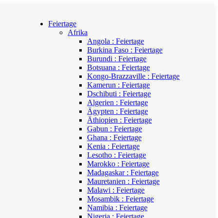
Feiertage
Afrika
Angola : Feiertage
Burkina Faso : Feiertage
Burundi : Feiertage
Botsuana : Feiertage
Kongo-Brazzaville : Feiertage
Kamerun : Feiertage
Dschibuti : Feiertage
Algerien : Feiertage
Ägypten : Feiertage
Äthiopien : Feiertage
Gabun : Feiertage
Ghana : Feiertage
Kenia : Feiertage
Lesotho : Feiertage
Marokko : Feiertage
Madagaskar : Feiertage
Mauretanien : Feiertage
Malawi : Feiertage
Mosambik : Feiertage
Namibia : Feiertage
Nigeria : Feiertage