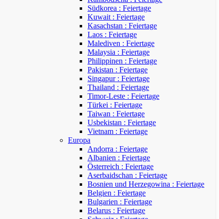
Südkorea : Feiertage
Kuwait : Feiertage
Kasachstan : Feiertage
Laos : Feiertage
Malediven : Feiertage
Malaysia : Feiertage
Philippinen : Feiertage
Pakistan : Feiertage
Singapur : Feiertage
Thailand : Feiertage
Timor-Leste : Feiertage
Türkei : Feiertage
Taiwan : Feiertage
Usbekistan : Feiertage
Vietnam : Feiertage
Europa
Andorra : Feiertage
Albanien : Feiertage
Österreich : Feiertage
Aserbaidschan : Feiertage
Bosnien und Herzegowina : Feiertage
Belgien : Feiertage
Bulgarien : Feiertage
Belarus : Feiertage