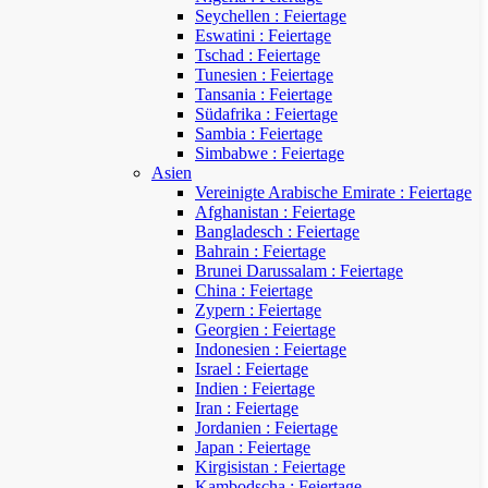
Seychellen : Feiertage
Eswatini : Feiertage
Tschad : Feiertage
Tunesien : Feiertage
Tansania : Feiertage
Südafrika : Feiertage
Sambia : Feiertage
Simbabwe : Feiertage
Asien
Vereinigte Arabische Emirate : Feiertage
Afghanistan : Feiertage
Bangladesch : Feiertage
Bahrain : Feiertage
Brunei Darussalam : Feiertage
China : Feiertage
Zypern : Feiertage
Georgien : Feiertage
Indonesien : Feiertage
Israel : Feiertage
Indien : Feiertage
Iran : Feiertage
Jordanien : Feiertage
Japan : Feiertage
Kirgisistan : Feiertage
Kambodscha : Feiertage