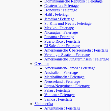
Dominikanische Republik : Feiertage
Guatemala : Feiertage
Honduras : Feiertage
Haiti : Feiertage
Jamaika : Feiertage
St. Kitts und Nevis : Feiertage
Mexiko : Feiertage
Nicaragua : Feiertage
Panama : Feiertage
Puerto Rico : Feiertage
El Salvador : Feiertage
Amerikanische Überseeinseln : Feiertage
Vereinigte Staaten : Feiertage
Amerikanische Jungferninseln : Feiertage
Ozeanien
Amerikanisch-Samoa : Feiertage
Australien : Feiertage
Marshallinseln : Feiertage
Neuseeland : Feiertage
Papua-Neuguinea : Feiertage
Palau : Feiertage
Vanuatu : Feiertage
Samoa : Feiertage
Südamerika
Argentinien : Feiertage