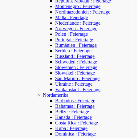
Republik Moldau : Feiertage
Montenegro : Feiertage
Nordmazedonien : Feiertage
Malta : Feiertage
Niederlande : Feiertage
Norwegen : Feiertage
Polen : Feiertage
Portugal : Feiertage
Rumänien : Feiertage
Serbien : Feiertage
Russland : Feiertage
Schweden : Feiertage
Slowenien : Feiertage
Slowakei : Feiertage
San Marino : Feiertage
Ukraine : Feiertage
Vatikanstadt : Feiertage
Nordamerika
Barbados : Feiertage
Bahamas : Feiertage
Belize : Feiertage
Kanada : Feiertage
Costa Rica : Feiertage
Kuba : Feiertage
Dominica : Feiertage