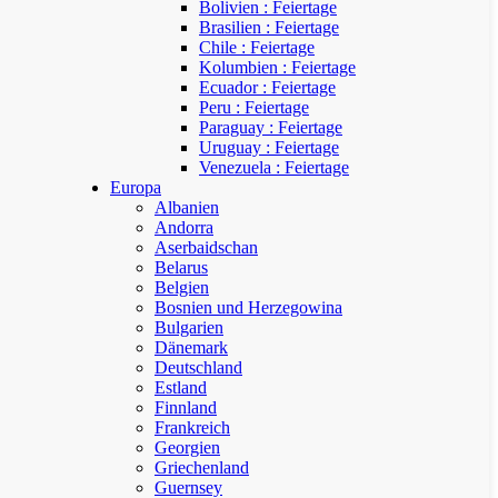
Bolivien : Feiertage
Brasilien : Feiertage
Chile : Feiertage
Kolumbien : Feiertage
Ecuador : Feiertage
Peru : Feiertage
Paraguay : Feiertage
Uruguay : Feiertage
Venezuela : Feiertage
Europa
Albanien
Andorra
Aserbaidschan
Belarus
Belgien
Bosnien und Herzegowina
Bulgarien
Dänemark
Deutschland
Estland
Finnland
Frankreich
Georgien
Griechenland
Guernsey