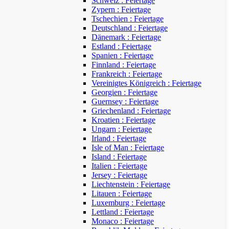
Schweiz : Feiertage
Zypern : Feiertage
Tschechien : Feiertage
Deutschland : Feiertage
Dänemark : Feiertage
Estland : Feiertage
Spanien : Feiertage
Finnland : Feiertage
Frankreich : Feiertage
Vereinigtes Königreich : Feiertage
Georgien : Feiertage
Guernsey : Feiertage
Griechenland : Feiertage
Kroatien : Feiertage
Ungarn : Feiertage
Irland : Feiertage
Isle of Man : Feiertage
Island : Feiertage
Italien : Feiertage
Jersey : Feiertage
Liechtenstein : Feiertage
Litauen : Feiertage
Luxemburg : Feiertage
Lettland : Feiertage
Monaco : Feiertage