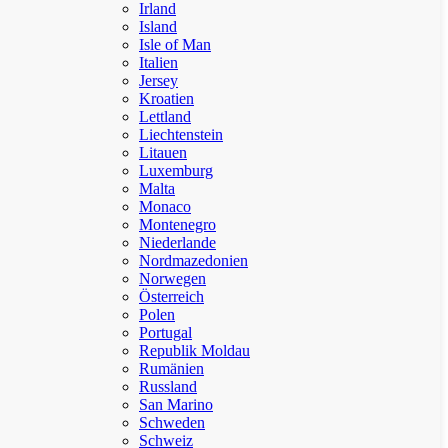
Irland
Island
Isle of Man
Italien
Jersey
Kroatien
Lettland
Liechtenstein
Litauen
Luxemburg
Malta
Monaco
Montenegro
Niederlande
Nordmazedonien
Norwegen
Österreich
Polen
Portugal
Republik Moldau
Rumänien
Russland
San Marino
Schweden
Schweiz