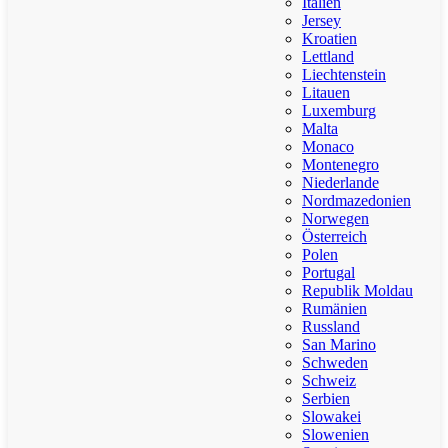
Italien
Jersey
Kroatien
Lettland
Liechtenstein
Litauen
Luxemburg
Malta
Monaco
Montenegro
Niederlande
Nordmazedonien
Norwegen
Österreich
Polen
Portugal
Republik Moldau
Rumänien
Russland
San Marino
Schweden
Schweiz
Serbien
Slowakei
Slowenien