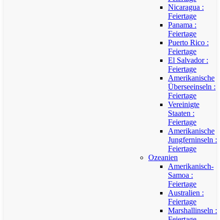
Nicaragua :
Feiertage
Panama :
Feiertage
Puerto Rico :
Feiertage
El Salvador :
Feiertage
Amerikanische
Überseeinseln :
Feiertage
Vereinigte
Staaten :
Feiertage
Amerikanische
Jungferninseln :
Feiertage
Ozeanien
Amerikanisch-
Samoa :
Feiertage
Australien :
Feiertage
Marshallinseln :
Feiertage