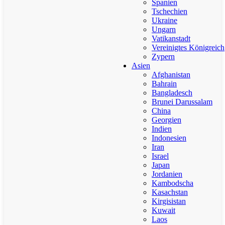
Spanien
Tschechien
Ukraine
Ungarn
Vatikanstadt
Vereinigtes Königreich
Zypern
Asien
Afghanistan
Bahrain
Bangladesch
Brunei Darussalam
China
Georgien
Indien
Indonesien
Iran
Israel
Japan
Jordanien
Kambodscha
Kasachstan
Kirgisistan
Kuwait
Laos