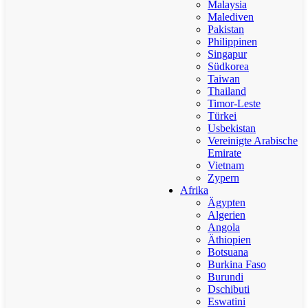
Malaysia
Malediven
Pakistan
Philippinen
Singapur
Südkorea
Taiwan
Thailand
Timor-Leste
Türkei
Usbekistan
Vereinigte Arabische
Emirate
Vietnam
Zypern
Afrika
Ägypten
Algerien
Angola
Äthiopien
Botsuana
Burkina Faso
Burundi
Dschibuti
Eswatini