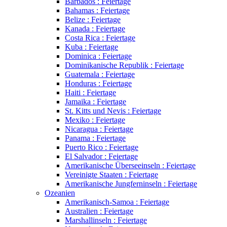
Barbados : Feiertage
Bahamas : Feiertage
Belize : Feiertage
Kanada : Feiertage
Costa Rica : Feiertage
Kuba : Feiertage
Dominica : Feiertage
Dominikanische Republik : Feiertage
Guatemala : Feiertage
Honduras : Feiertage
Haiti : Feiertage
Jamaika : Feiertage
St. Kitts und Nevis : Feiertage
Mexiko : Feiertage
Nicaragua : Feiertage
Panama : Feiertage
Puerto Rico : Feiertage
El Salvador : Feiertage
Amerikanische Überseeinseln : Feiertage
Vereinigte Staaten : Feiertage
Amerikanische Jungferninseln : Feiertage
Ozeanien
Amerikanisch-Samoa : Feiertage
Australien : Feiertage
Marshallinseln : Feiertage