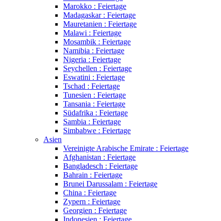
Marokko : Feiertage
Madagaskar : Feiertage
Mauretanien : Feiertage
Malawi : Feiertage
Mosambik : Feiertage
Namibia : Feiertage
Nigeria : Feiertage
Seychellen : Feiertage
Eswatini : Feiertage
Tschad : Feiertage
Tunesien : Feiertage
Tansania : Feiertage
Südafrika : Feiertage
Sambia : Feiertage
Simbabwe : Feiertage
Asien
Vereinigte Arabische Emirate : Feiertage
Afghanistan : Feiertage
Bangladesch : Feiertage
Bahrain : Feiertage
Brunei Darussalam : Feiertage
China : Feiertage
Zypern : Feiertage
Georgien : Feiertage
Indonesien : Feiertage