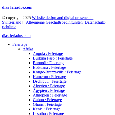
días-feriados.com
© copyright 2025
Website design and digital presence in
Switzerland
|
Allgemeine Geschäftsbedingungen
Datenschutz­
richtlinie
días-feriados.com
Feiertage
Afrika
Angola : Feiertage
Burkina Faso : Feiertage
Burundi : Feiertage
Botsuana : Feiertage
Kongo-Brazzaville : Feiertage
Kamerun : Feiertage
Dschibuti : Feiertage
Algerien : Feiertage
Ägypten : Feiertage
Äthiopien : Feiertage
Gabun : Feiertage
Ghana : Feiertage
Kenia : Feiertage
Lesotho : Feiertage