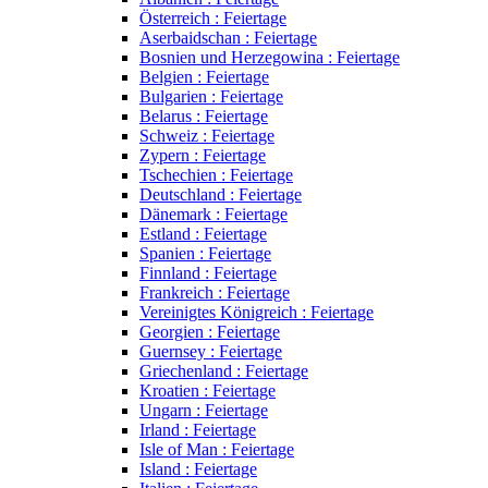
Österreich : Feiertage
Aserbaidschan : Feiertage
Bosnien und Herzegowina : Feiertage
Belgien : Feiertage
Bulgarien : Feiertage
Belarus : Feiertage
Schweiz : Feiertage
Zypern : Feiertage
Tschechien : Feiertage
Deutschland : Feiertage
Dänemark : Feiertage
Estland : Feiertage
Spanien : Feiertage
Finnland : Feiertage
Frankreich : Feiertage
Vereinigtes Königreich : Feiertage
Georgien : Feiertage
Guernsey : Feiertage
Griechenland : Feiertage
Kroatien : Feiertage
Ungarn : Feiertage
Irland : Feiertage
Isle of Man : Feiertage
Island : Feiertage