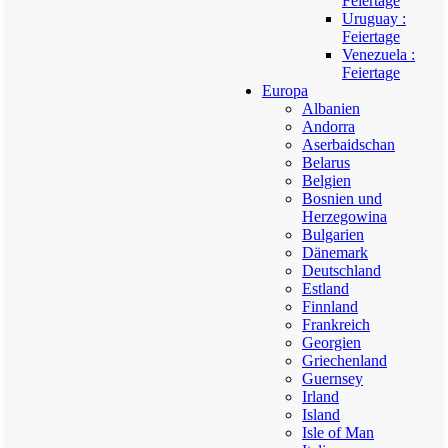
Feiertage
Uruguay :
Feiertage
Venezuela :
Feiertage
Europa
Albanien
Andorra
Aserbaidschan
Belarus
Belgien
Bosnien und
Herzegowina
Bulgarien
Dänemark
Deutschland
Estland
Finnland
Frankreich
Georgien
Griechenland
Guernsey
Irland
Island
Isle of Man