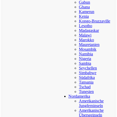
Gabun
Ghana
Kamerun
Kenia
Kongo-Brazzaville
Lesotho
Madagaskar
Malawi
Marokko
Mauretanien
Mosambik
Namibia
Nigeria
Sambia
Seychellen
Simbabwe
Südafrika
Tansania
Tschad
Tunesien
Nordamerika
Amerikanische
Jungferninseln
Amerikanische
Überseeinseln