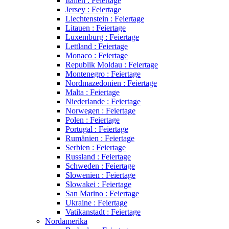
Italien : Feiertage
Jersey : Feiertage
Liechtenstein : Feiertage
Litauen : Feiertage
Luxemburg : Feiertage
Lettland : Feiertage
Monaco : Feiertage
Republik Moldau : Feiertage
Montenegro : Feiertage
Nordmazedonien : Feiertage
Malta : Feiertage
Niederlande : Feiertage
Norwegen : Feiertage
Polen : Feiertage
Portugal : Feiertage
Rumänien : Feiertage
Serbien : Feiertage
Russland : Feiertage
Schweden : Feiertage
Slowenien : Feiertage
Slowakei : Feiertage
San Marino : Feiertage
Ukraine : Feiertage
Vatikanstadt : Feiertage
Nordamerika