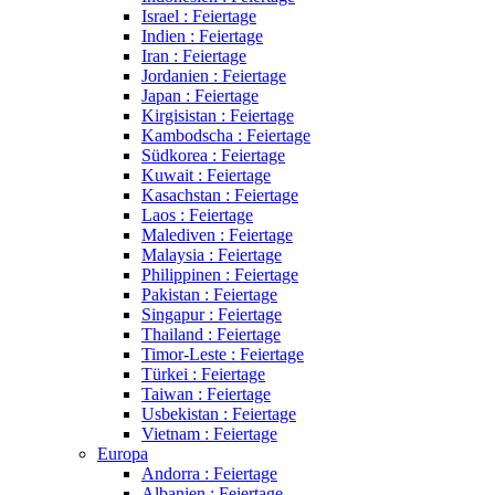
Israel : Feiertage
Indien : Feiertage
Iran : Feiertage
Jordanien : Feiertage
Japan : Feiertage
Kirgisistan : Feiertage
Kambodscha : Feiertage
Südkorea : Feiertage
Kuwait : Feiertage
Kasachstan : Feiertage
Laos : Feiertage
Malediven : Feiertage
Malaysia : Feiertage
Philippinen : Feiertage
Pakistan : Feiertage
Singapur : Feiertage
Thailand : Feiertage
Timor-Leste : Feiertage
Türkei : Feiertage
Taiwan : Feiertage
Usbekistan : Feiertage
Vietnam : Feiertage
Europa
Andorra : Feiertage
Albanien : Feiertage