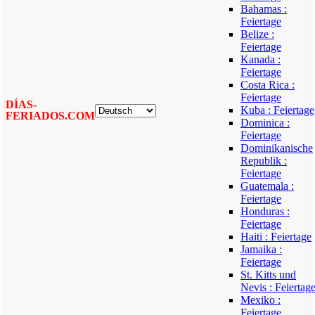
Bahamas :
Feiertage
Belize :
Feiertage
Kanada :
Feiertage
Costa Rica :
Feiertage
DÍAS-
Kuba : Feiertage
FERIADOS.COM
Dominica :
Feiertage
Dominikanische
Republik :
Feiertage
Guatemala :
Feiertage
Honduras :
Feiertage
Haiti : Feiertage
Jamaika :
Feiertage
St. Kitts und
Nevis : Feiertag
Mexiko :
Feiertage