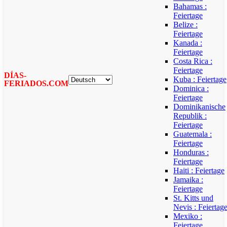
Bahamas :
Feiertage
Belize :
Feiertage
Kanada :
Feiertage
Costa Rica :
Feiertage
DÍAS-
Kuba : Feiertage
FERIADOS.COM
Dominica :
Feiertage
Dominikanische
Republik :
Feiertage
Guatemala :
Feiertage
Honduras :
Feiertage
Haiti : Feiertage
Jamaika :
Feiertage
St. Kitts und
Nevis : Feiertag
Mexiko :
Feiertage