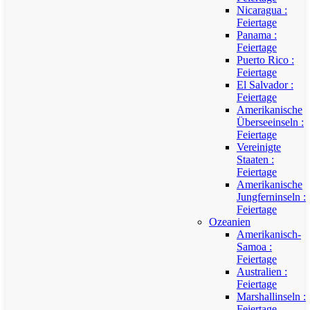
Nicaragua :
Feiertage
Panama :
Feiertage
Puerto Rico :
Feiertage
El Salvador :
Feiertage
Amerikanische
Überseeinseln :
Feiertage
Vereinigte
Staaten :
Feiertage
Amerikanische
Jungferninseln :
Feiertage
Ozeanien
Amerikanisch-
Samoa :
Feiertage
Australien :
Feiertage
Marshallinseln :
Feiertage