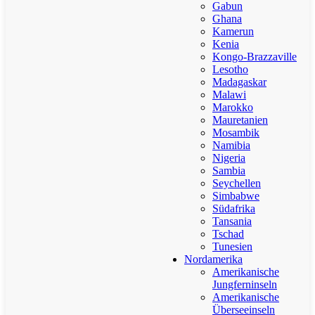
Gabun
Ghana
Kamerun
Kenia
Kongo-Brazzaville
Lesotho
Madagaskar
Malawi
Marokko
Mauretanien
Mosambik
Namibia
Nigeria
Sambia
Seychellen
Simbabwe
Südafrika
Tansania
Tschad
Tunesien
Nordamerika
Amerikanische
Jungferninseln
Amerikanische
Überseeinseln