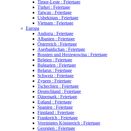
Timor-Leste : Feiertage
Türkei : Feiertage
Taiwan : Feiertage
Usbekistan : Feiertage
Vietnam : Feiertage
Europa
Andorra : Feiertage
Albanien : Feiertage
Österreich : Feiertage
Aserbaidschan : Feiertage
Bosnien und Herzegowina : Feiertage
Belgien : Feiertage
Bulgarien : Feiertage
Belarus : Feiertage
Schweiz : Feiertage
Zypern : Feiertage
Tschechien : Feiertage
Deutschland : Feiertage
Dänemark : Feiertage
Estland : Feiertage
Spanien : Feiertage
Finnland : Feiertage
Frankreich : Feiertage
Vereinigtes Königreich : Feiertage
Georgien : Feiertage