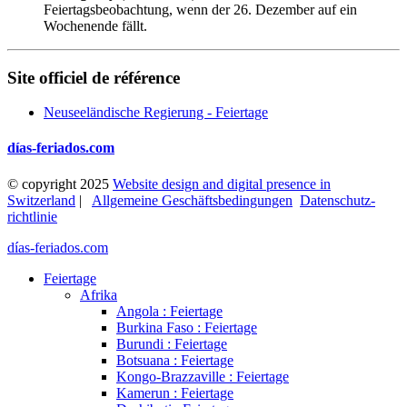
Feiertagsbeobachtung, wenn der 26. Dezember auf ein
Wochenende fällt.
Site officiel de référence
Neuseeländische Regierung - Feiertage
días-feriados.com
© copyright 2025
Website design and digital presence in
Switzerland
|
Allgemeine Geschäftsbedingungen
Datenschutz­
richtlinie
días-feriados.com
Feiertage
Afrika
Angola : Feiertage
Burkina Faso : Feiertage
Burundi : Feiertage
Botsuana : Feiertage
Kongo-Brazzaville : Feiertage
Kamerun : Feiertage