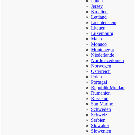
Italien
Jersey
Kroatien
Lettland
Liechtenstein
Litauen
Luxemburg
Malta
Monaco
Montenegro
Niederlande
Nordmazedonien
Norwegen
Österreich
Polen
Portugal
Republik Moldau
Rumänien
Russland
San Marino
Schweden
Schweiz
Serbien
Slowakei
Slowenien