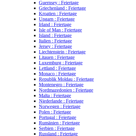
Guernsey : Feiertage
Griechenland : Feiertage
Kroatien : Feiertage
Ungarn : Feiertage
Irland : Feiertage
Isle of Man : Feiertage
Island : Feiertage
Italien : Feiertage
Jersey : Feiertage
Liechtenstein : Feiertage
Litauen : Feiertage
Luxemburg : Feiertage
Lettland : Feiertage
Monaco : Feiertage
Republik Moldau : Feiertage
Montenegro : Feiertage
Nordmazedonien : Feiertage
Malta : Feiertage
Niederlande : Feiertage
Norwegen : Feiertage
Polen : Feiertage
Portugal : Feiertage
Rumänien : Feiertage
Serbien : Feiertage
Russland : Feiertage