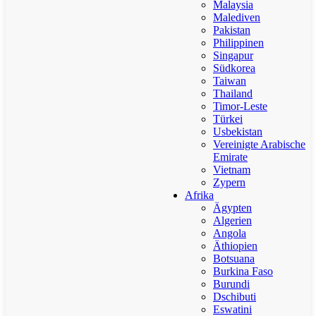
Malaysia
Malediven
Pakistan
Philippinen
Singapur
Südkorea
Taiwan
Thailand
Timor-Leste
Türkei
Usbekistan
Vereinigte Arabische
Emirate
Vietnam
Zypern
Afrika
Ägypten
Algerien
Angola
Äthiopien
Botsuana
Burkina Faso
Burundi
Dschibuti
Eswatini