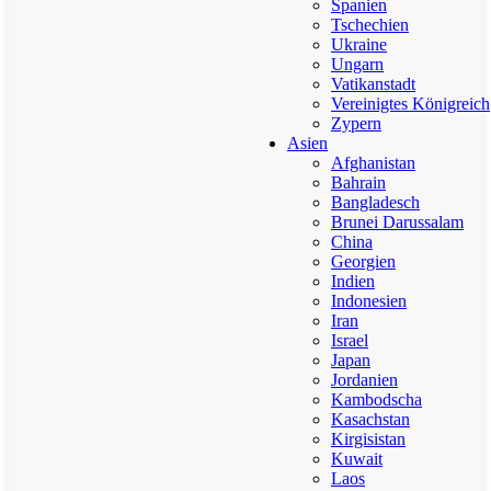
Spanien
Tschechien
Ukraine
Ungarn
Vatikanstadt
Vereinigtes Königreich
Zypern
Asien
Afghanistan
Bahrain
Bangladesch
Brunei Darussalam
China
Georgien
Indien
Indonesien
Iran
Israel
Japan
Jordanien
Kambodscha
Kasachstan
Kirgisistan
Kuwait
Laos