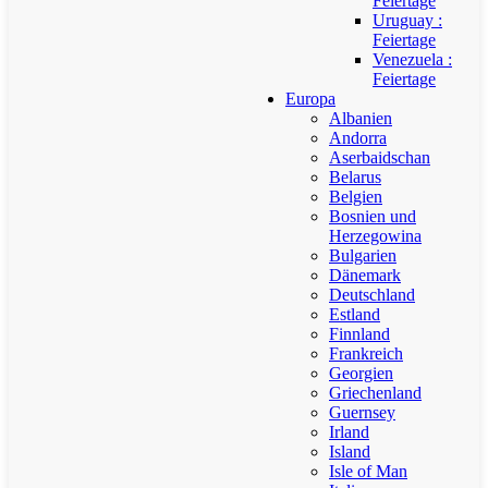
Feiertage
Uruguay :
Feiertage
Venezuela :
Feiertage
Europa
Albanien
Andorra
Aserbaidschan
Belarus
Belgien
Bosnien und
Herzegowina
Bulgarien
Dänemark
Deutschland
Estland
Finnland
Frankreich
Georgien
Griechenland
Guernsey
Irland
Island
Isle of Man