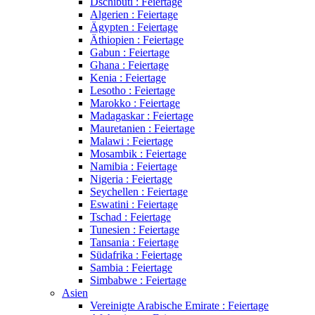
Dschibuti : Feiertage
Algerien : Feiertage
Ägypten : Feiertage
Äthiopien : Feiertage
Gabun : Feiertage
Ghana : Feiertage
Kenia : Feiertage
Lesotho : Feiertage
Marokko : Feiertage
Madagaskar : Feiertage
Mauretanien : Feiertage
Malawi : Feiertage
Mosambik : Feiertage
Namibia : Feiertage
Nigeria : Feiertage
Seychellen : Feiertage
Eswatini : Feiertage
Tschad : Feiertage
Tunesien : Feiertage
Tansania : Feiertage
Südafrika : Feiertage
Sambia : Feiertage
Simbabwe : Feiertage
Asien
Vereinigte Arabische Emirate : Feiertage