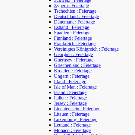
Schweiz : Feiertage
Zypern : Feiertage
Tschechien : Feiertage
Deutschland : Feiertage
Dänemark : Feiertage
Estland : Feiertage
Spanien : Feiertage
Finnland : Feiertage
Frankreich : Feiertage
Vereinigtes Königreich : Feiertage
Georgien : Feiertage
Guernsey : Feiertage
Griechenland : Feiertage
Kroatien : Feiertage
Ungarn : Feiertage
Irland : Feiertage
Isle of Man : Feiertage
Island : Feiertage
Italien : Feiertage
Jersey : Feiertage
Liechtenstein : Feiertage
Litauen : Feiertage
Luxemburg : Feiertage
Lettland : Feiertage
Monaco : Feiertage