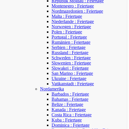
Republik Moldau : Feiertage
Montenegro : Feiertage
Nordmazedonien : Feiertage
Malta : Feiertage
Niederlande : Feiertage
Norwegen : Feiertage
Polen : Feiertage
Portugal : Feiertage
Rumänien : Feiertage
Serbien : Feiertage
Russland : Feiertage
Schweden : Feiertage
Slowenien : Feiertage
Slowakei : Feiertage
San Marino : Feiertage
Ukraine : Feiertage
Vatikanstadt : Feiertage
Nordamerika
Barbados : Feiertage
Bahamas : Feiertage
Belize : Feiertage
Kanada : Feiertage
Costa Rica : Feiertage
Kuba : Feiertage
Dominica : Feiertage