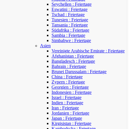
Seychellen : Feiertage
Eswatini : Feiertage
Tschad : Feiertage
Tunesien : Feiertage
Tansania : Feiertage
Südafrika : Feiertage
Sambia : Feiertage
Simbabwe : Feiertage
Asien
Vereinigte Arabische Emirate : Feiertage
Afghanistan : Feiertage
Bangladesch : Feiertage
Bahrain : Feiertage
Brunei Darussalam : Feiertage
China : Feiertage
Zypern : Feiertage
Georgien : Feiertage
Indonesien : Feiertage
Israel : Feiertage
Indien : Feiertage
Iran : Feiertage
Jordanien : Feiertage
Japan : Feiertage
Kirgisistan : Feiertage
Kambodscha : Feiertage