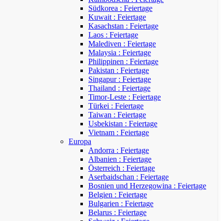
Südkorea : Feiertage
Kuwait : Feiertage
Kasachstan : Feiertage
Laos : Feiertage
Malediven : Feiertage
Malaysia : Feiertage
Philippinen : Feiertage
Pakistan : Feiertage
Singapur : Feiertage
Thailand : Feiertage
Timor-Leste : Feiertage
Türkei : Feiertage
Taiwan : Feiertage
Usbekistan : Feiertage
Vietnam : Feiertage
Europa
Andorra : Feiertage
Albanien : Feiertage
Österreich : Feiertage
Aserbaidschan : Feiertage
Bosnien und Herzegowina : Feiertage
Belgien : Feiertage
Bulgarien : Feiertage
Belarus : Feiertage