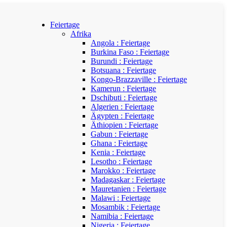
Feiertage
Afrika
Angola : Feiertage
Burkina Faso : Feiertage
Burundi : Feiertage
Botsuana : Feiertage
Kongo-Brazzaville : Feiertage
Kamerun : Feiertage
Dschibuti : Feiertage
Algerien : Feiertage
Ägypten : Feiertage
Äthiopien : Feiertage
Gabun : Feiertage
Ghana : Feiertage
Kenia : Feiertage
Lesotho : Feiertage
Marokko : Feiertage
Madagaskar : Feiertage
Mauretanien : Feiertage
Malawi : Feiertage
Mosambik : Feiertage
Namibia : Feiertage
Nigeria : Feiertage