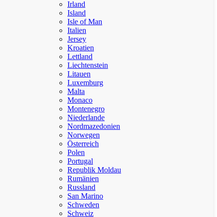
Irland
Island
Isle of Man
Italien
Jersey
Kroatien
Lettland
Liechtenstein
Litauen
Luxemburg
Malta
Monaco
Montenegro
Niederlande
Nordmazedonien
Norwegen
Österreich
Polen
Portugal
Republik Moldau
Rumänien
Russland
San Marino
Schweden
Schweiz