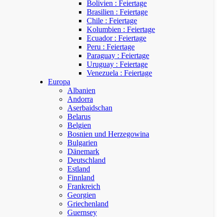
Bolivien : Feiertage
Brasilien : Feiertage
Chile : Feiertage
Kolumbien : Feiertage
Ecuador : Feiertage
Peru : Feiertage
Paraguay : Feiertage
Uruguay : Feiertage
Venezuela : Feiertage
Europa
Albanien
Andorra
Aserbaidschan
Belarus
Belgien
Bosnien und Herzegowina
Bulgarien
Dänemark
Deutschland
Estland
Finnland
Frankreich
Georgien
Griechenland
Guernsey