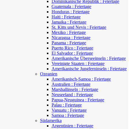
Dominikanische Republik : Feiertage
Guatemala : Feiertage
Honduras : Feiertage
Haiti : Feiertage
Jamaika : Feiertage
St. Kitts und Nevis : Feiertage
Mexiko : Feiertage
Nicaragua : Feiertage
Panama : Feiertage
Puerto Rico : Feiertage
El Salvador : Feiertage
Amerikanische Überseeinseln : Feiertage
Vereinigte Staaten : Feiertage
Amerikanische Jungferninseln : Feiertage
Ozeanien
Amerikanisch-Samoa : Feiertage
Australien : Feiertage
Marshallinseln : Feiertage
Neuseeland : Feiertage
Papua-Neuguinea : Feiertage
Palau : Feiertage
Vanuatu : Feiertage
Samoa : Feiertage
Südamerika
Argentinien : Feiertage