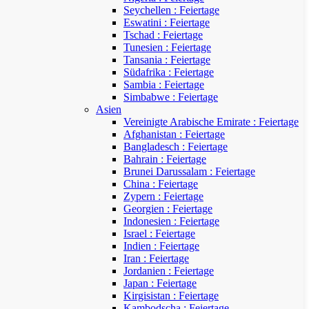
Seychellen : Feiertage
Eswatini : Feiertage
Tschad : Feiertage
Tunesien : Feiertage
Tansania : Feiertage
Südafrika : Feiertage
Sambia : Feiertage
Simbabwe : Feiertage
Asien
Vereinigte Arabische Emirate : Feiertage
Afghanistan : Feiertage
Bangladesch : Feiertage
Bahrain : Feiertage
Brunei Darussalam : Feiertage
China : Feiertage
Zypern : Feiertage
Georgien : Feiertage
Indonesien : Feiertage
Israel : Feiertage
Indien : Feiertage
Iran : Feiertage
Jordanien : Feiertage
Japan : Feiertage
Kirgisistan : Feiertage
Kambodscha : Feiertage