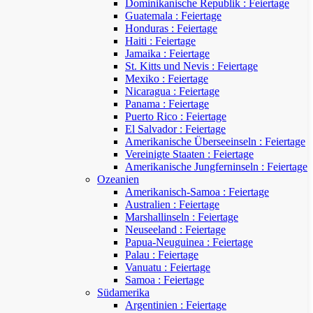
Dominikanische Republik : Feiertage
Guatemala : Feiertage
Honduras : Feiertage
Haiti : Feiertage
Jamaika : Feiertage
St. Kitts und Nevis : Feiertage
Mexiko : Feiertage
Nicaragua : Feiertage
Panama : Feiertage
Puerto Rico : Feiertage
El Salvador : Feiertage
Amerikanische Überseeinseln : Feiertage
Vereinigte Staaten : Feiertage
Amerikanische Jungferninseln : Feiertage
Ozeanien
Amerikanisch-Samoa : Feiertage
Australien : Feiertage
Marshallinseln : Feiertage
Neuseeland : Feiertage
Papua-Neuguinea : Feiertage
Palau : Feiertage
Vanuatu : Feiertage
Samoa : Feiertage
Südamerika
Argentinien : Feiertage