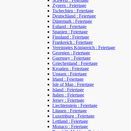
Schweiz : Feiertage
Zypern : Feiertage
Tschechien : Feiertage
Deutschland : Feiertage
Dänemark : Feiertage
Estland : Feiertage
Spanien : Feiertage
Finnland : Feiertage
Frankreich : Feiertage
Vereinigtes Königreich : Feiertage
Georgien : Feiertage
Guernsey : Feiertage
Griechenland : Feiertage
Kroatien : Feiertage
Ungarn : Feiertage
Irland : Feiertage
Isle of Man : Feiertage
Island : Feiertage
Italien : Feiertage
Jersey : Feiertage
Liechtenstein : Feiertage
Litauen : Feiertage
Luxemburg : Feiertage
Lettland : Feiertage
Monaco : Feiertage