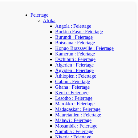
Feiertage
Afrika
Angola : Feiertage
Burkina Faso : Feiertage
Burundi : Feiertage
Botsuana : Feiertage
Kongo-Brazzaville : Feiertage
Kamerun : Feiertage
Dschibuti : Feiertage
Algerien : Feiertage
Ägypten : Feiertage
Äthiopien : Feiertage
Gabun : Feiertage
Ghana : Feiertage
Kenia : Feiertage
Lesotho : Feiertage
Marokko : Feiertage
Madagaskar : Feiertage
Mauretanien : Feiertage
Malawi : Feiertage
Mosambik : Feiertage
Namibia : Feiertage
Nigeria : Feiertage