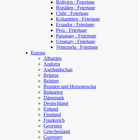
Bolivien : Feiertage
Brasilien : Feiertage
Chile : Feiertage
Kolumbien : Feiertage
Ecuador : Feiertage
Peru : Feiertage
Paraguay : Feiertage
Uruguay : Feiertage
Venezuela : Feiertage
Europa
Albanien
Andorra
Aserbaidschan
Belarus
Belgien
Bosnien und Herzegowina
Bulgarien
Dänemark
Deutschland
Estland
Finnland
Frankreich
Georgien
Griechenland
Guernsey