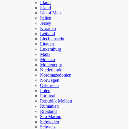
Irland
Island
Isle of Man
Italien
Jersey
Kroatien
Lettland
Liechtenstein
Litauen
Luxemburg
Malta
Monaco
Montenegro
Niederlande
Nordmazedonien
Norwegen
Österreich
Polen
Portugal
Republik Moldau
Rumänien
Russland
San Marino
Schweden
Schweiz