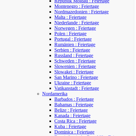
Republik Moldau : Feiertage
Montenegro : Feiertage
Nordmazedonien : Feiertage
Malta : Feiertage
Niederlande : Feiertage
Norwegen : Feiertage
Polen : Feiertage
Portugal : Feiertage
Rumänien : Feiertage
Serbien : Feiertage
Russland : Feiertage
Schweden : Feiertage
Slowenien : Feiertage
Slowakei : Feiertage
San Marino : Feiertage
Ukraine : Feiertage
Vatikanstadt : Feiertage
Nordamerika
Barbados : Feiertage
Bahamas : Feiertage
Belize : Feiertage
Kanada : Feiertage
Costa Rica : Feiertage
Kuba : Feiertage
Dominica : Feiertage