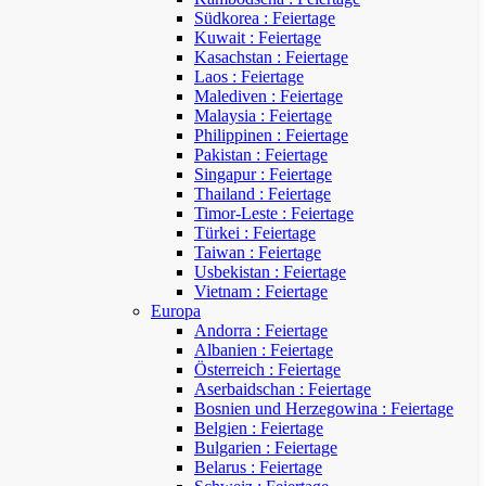
Südkorea : Feiertage
Kuwait : Feiertage
Kasachstan : Feiertage
Laos : Feiertage
Malediven : Feiertage
Malaysia : Feiertage
Philippinen : Feiertage
Pakistan : Feiertage
Singapur : Feiertage
Thailand : Feiertage
Timor-Leste : Feiertage
Türkei : Feiertage
Taiwan : Feiertage
Usbekistan : Feiertage
Vietnam : Feiertage
Europa
Andorra : Feiertage
Albanien : Feiertage
Österreich : Feiertage
Aserbaidschan : Feiertage
Bosnien und Herzegowina : Feiertage
Belgien : Feiertage
Bulgarien : Feiertage
Belarus : Feiertage