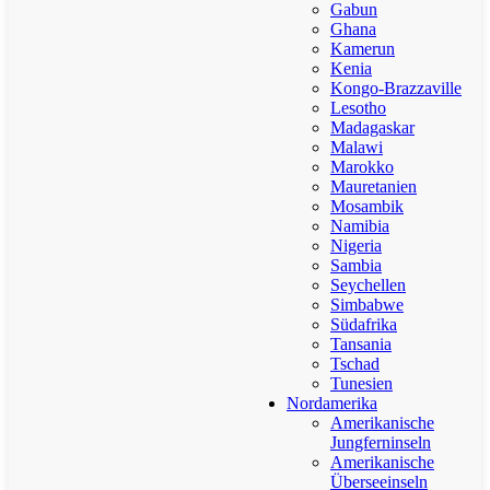
Gabun
Ghana
Kamerun
Kenia
Kongo-Brazzaville
Lesotho
Madagaskar
Malawi
Marokko
Mauretanien
Mosambik
Namibia
Nigeria
Sambia
Seychellen
Simbabwe
Südafrika
Tansania
Tschad
Tunesien
Nordamerika
Amerikanische
Jungferninseln
Amerikanische
Überseeinseln