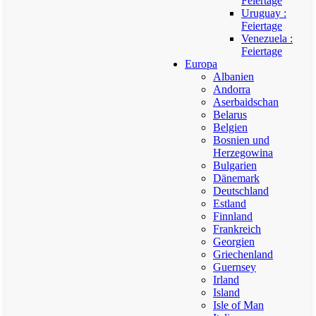
Feiertage
Uruguay :
Feiertage
Venezuela :
Feiertage
Europa
Albanien
Andorra
Aserbaidschan
Belarus
Belgien
Bosnien und
Herzegowina
Bulgarien
Dänemark
Deutschland
Estland
Finnland
Frankreich
Georgien
Griechenland
Guernsey
Irland
Island
Isle of Man