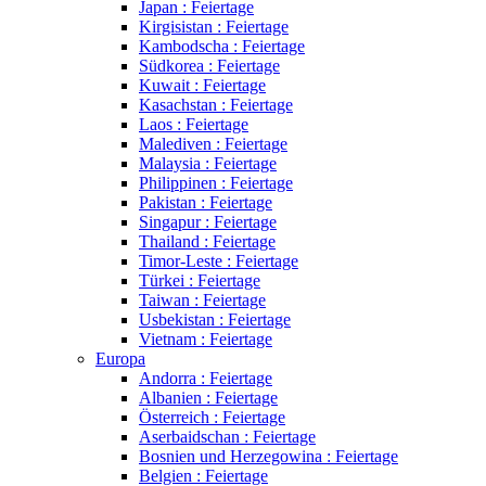
Japan : Feiertage
Kirgisistan : Feiertage
Kambodscha : Feiertage
Südkorea : Feiertage
Kuwait : Feiertage
Kasachstan : Feiertage
Laos : Feiertage
Malediven : Feiertage
Malaysia : Feiertage
Philippinen : Feiertage
Pakistan : Feiertage
Singapur : Feiertage
Thailand : Feiertage
Timor-Leste : Feiertage
Türkei : Feiertage
Taiwan : Feiertage
Usbekistan : Feiertage
Vietnam : Feiertage
Europa
Andorra : Feiertage
Albanien : Feiertage
Österreich : Feiertage
Aserbaidschan : Feiertage
Bosnien und Herzegowina : Feiertage
Belgien : Feiertage