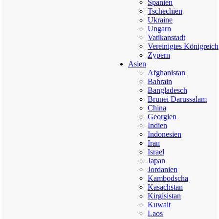
Spanien
Tschechien
Ukraine
Ungarn
Vatikanstadt
Vereinigtes Königreich
Zypern
Asien
Afghanistan
Bahrain
Bangladesch
Brunei Darussalam
China
Georgien
Indien
Indonesien
Iran
Israel
Japan
Jordanien
Kambodscha
Kasachstan
Kirgisistan
Kuwait
Laos