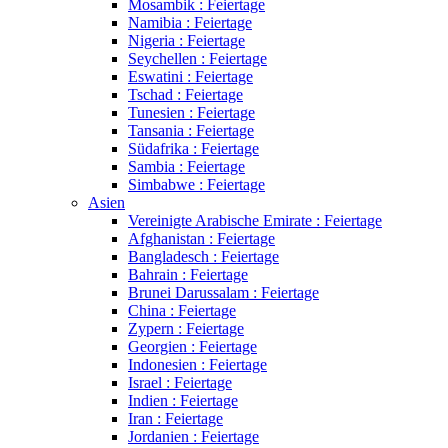
Mosambik : Feiertage
Namibia : Feiertage
Nigeria : Feiertage
Seychellen : Feiertage
Eswatini : Feiertage
Tschad : Feiertage
Tunesien : Feiertage
Tansania : Feiertage
Südafrika : Feiertage
Sambia : Feiertage
Simbabwe : Feiertage
Asien
Vereinigte Arabische Emirate : Feiertage
Afghanistan : Feiertage
Bangladesch : Feiertage
Bahrain : Feiertage
Brunei Darussalam : Feiertage
China : Feiertage
Zypern : Feiertage
Georgien : Feiertage
Indonesien : Feiertage
Israel : Feiertage
Indien : Feiertage
Iran : Feiertage
Jordanien : Feiertage