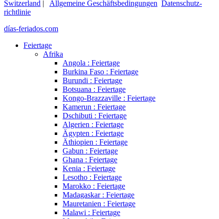
Switzerland
|
Allgemeine Geschäftsbedingungen
Datenschutz­
richtlinie
días-feriados.com
Feiertage
Afrika
Angola : Feiertage
Burkina Faso : Feiertage
Burundi : Feiertage
Botsuana : Feiertage
Kongo-Brazzaville : Feiertage
Kamerun : Feiertage
Dschibuti : Feiertage
Algerien : Feiertage
Ägypten : Feiertage
Äthiopien : Feiertage
Gabun : Feiertage
Ghana : Feiertage
Kenia : Feiertage
Lesotho : Feiertage
Marokko : Feiertage
Madagaskar : Feiertage
Mauretanien : Feiertage
Malawi : Feiertage