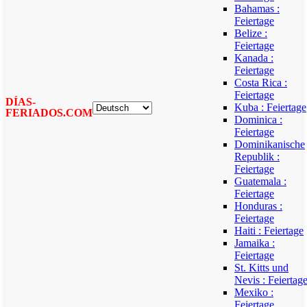
Bahamas :
Feiertage
Belize :
Feiertage
Kanada :
Feiertage
Costa Rica :
Feiertage
DÍAS-
Kuba : Feiertage
FERIADOS.COM
Dominica :
Feiertage
Dominikanische
Republik :
Feiertage
Guatemala :
Feiertage
Honduras :
Feiertage
Haiti : Feiertage
Jamaika :
Feiertage
St. Kitts und
Nevis : Feiertag
Mexiko :
Feiertage