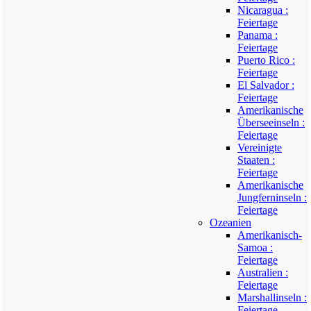
Nicaragua :
Feiertage
Panama :
Feiertage
Puerto Rico :
Feiertage
El Salvador :
Feiertage
Amerikanische
Überseeinseln :
Feiertage
Vereinigte
Staaten :
Feiertage
Amerikanische
Jungferninseln :
Feiertage
Ozeanien
Amerikanisch-
Samoa :
Feiertage
Australien :
Feiertage
Marshallinseln :
Feiertage