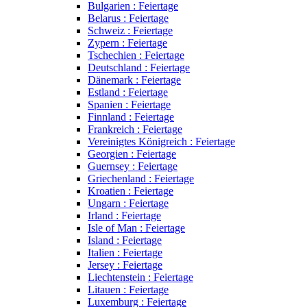
Bulgarien : Feiertage
Belarus : Feiertage
Schweiz : Feiertage
Zypern : Feiertage
Tschechien : Feiertage
Deutschland : Feiertage
Dänemark : Feiertage
Estland : Feiertage
Spanien : Feiertage
Finnland : Feiertage
Frankreich : Feiertage
Vereinigtes Königreich : Feiertage
Georgien : Feiertage
Guernsey : Feiertage
Griechenland : Feiertage
Kroatien : Feiertage
Ungarn : Feiertage
Irland : Feiertage
Isle of Man : Feiertage
Island : Feiertage
Italien : Feiertage
Jersey : Feiertage
Liechtenstein : Feiertage
Litauen : Feiertage
Luxemburg : Feiertage