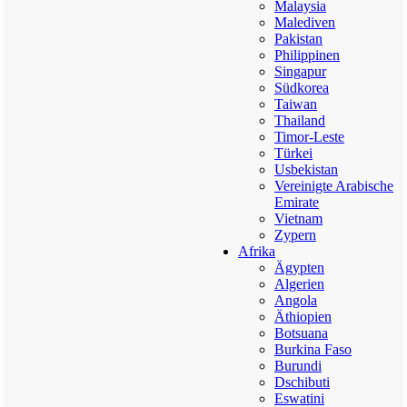
Malaysia
Malediven
Pakistan
Philippinen
Singapur
Südkorea
Taiwan
Thailand
Timor-Leste
Türkei
Usbekistan
Vereinigte Arabische
Emirate
Vietnam
Zypern
Afrika
Ägypten
Algerien
Angola
Äthiopien
Botsuana
Burkina Faso
Burundi
Dschibuti
Eswatini