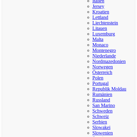
Italien
Jersey
Kroatien
Lettland
Liechtenstein
Litauen
Luxemburg
Malta
Monaco
Montenegro
Niederlande
Nordmazedonien
Norwegen
Österreich
Polen
Portugal
Republik Moldau
Rumänien
Russland
San Marino
Schweden
Schweiz
Serbien
Slowakei
Slowenien