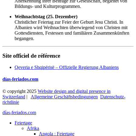
Anerkennung ihrer Beiträge zur Gesellschaft, begleitet von
Bildungs- und Kulturprogrammen.
Weihnachtstag (25. Dezember)
Christlicher Feiertag zur Feier der Geburt Jesu Christi. In
Albanien wird Weihnachten überwiegend von Christen mit
Gottesdiensten, Festessen und familiären Zusammenkünften
begangen.
Site officiel de référence
Qeveria e Shqipërisë – Offizielle Regierung Albaniens
días-feriados.com
© copyright 2025
Website design and digital presence in
Switzerland
|
Allgemeine Geschäftsbedingungen
Datenschutz­
richtlinie
días-feriados.com
Feiertage
Afrika
Angola : Feiertage