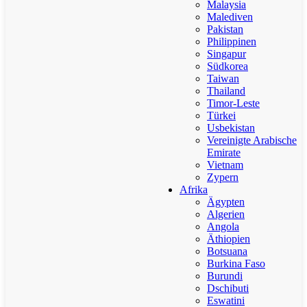
Malaysia
Malediven
Pakistan
Philippinen
Singapur
Südkorea
Taiwan
Thailand
Timor-Leste
Türkei
Usbekistan
Vereinigte Arabische
Emirate
Vietnam
Zypern
Afrika
Ägypten
Algerien
Angola
Äthiopien
Botsuana
Burkina Faso
Burundi
Dschibuti
Eswatini