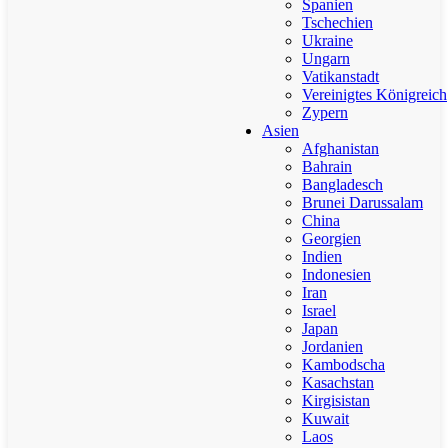
Spanien
Tschechien
Ukraine
Ungarn
Vatikanstadt
Vereinigtes Königreich
Zypern
Asien
Afghanistan
Bahrain
Bangladesch
Brunei Darussalam
China
Georgien
Indien
Indonesien
Iran
Israel
Japan
Jordanien
Kambodscha
Kasachstan
Kirgisistan
Kuwait
Laos