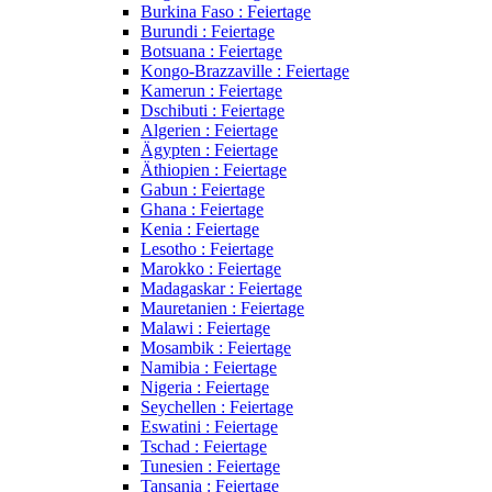
Burkina Faso : Feiertage
Burundi : Feiertage
Botsuana : Feiertage
Kongo-Brazzaville : Feiertage
Kamerun : Feiertage
Dschibuti : Feiertage
Algerien : Feiertage
Ägypten : Feiertage
Äthiopien : Feiertage
Gabun : Feiertage
Ghana : Feiertage
Kenia : Feiertage
Lesotho : Feiertage
Marokko : Feiertage
Madagaskar : Feiertage
Mauretanien : Feiertage
Malawi : Feiertage
Mosambik : Feiertage
Namibia : Feiertage
Nigeria : Feiertage
Seychellen : Feiertage
Eswatini : Feiertage
Tschad : Feiertage
Tunesien : Feiertage
Tansania : Feiertage