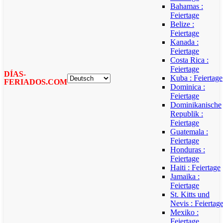
Bahamas :
Feiertage
Belize :
Feiertage
Kanada :
Feiertage
Costa Rica :
Feiertage
DÍAS-
Kuba : Feiertage
FERIADOS.COM
Dominica :
Feiertage
Dominikanische
Republik :
Feiertage
Guatemala :
Feiertage
Honduras :
Feiertage
Haiti : Feiertage
Jamaika :
Feiertage
St. Kitts und
Nevis : Feiertag
Mexiko :
Feiertage