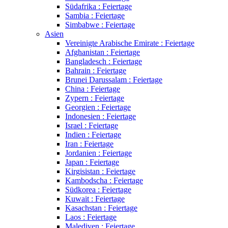
Südafrika : Feiertage
Sambia : Feiertage
Simbabwe : Feiertage
Asien
Vereinigte Arabische Emirate : Feiertage
Afghanistan : Feiertage
Bangladesch : Feiertage
Bahrain : Feiertage
Brunei Darussalam : Feiertage
China : Feiertage
Zypern : Feiertage
Georgien : Feiertage
Indonesien : Feiertage
Israel : Feiertage
Indien : Feiertage
Iran : Feiertage
Jordanien : Feiertage
Japan : Feiertage
Kirgisistan : Feiertage
Kambodscha : Feiertage
Südkorea : Feiertage
Kuwait : Feiertage
Kasachstan : Feiertage
Laos : Feiertage
Malediven : Feiertage