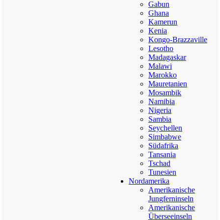
Gabun
Ghana
Kamerun
Kenia
Kongo-Brazzaville
Lesotho
Madagaskar
Malawi
Marokko
Mauretanien
Mosambik
Namibia
Nigeria
Sambia
Seychellen
Simbabwe
Südafrika
Tansania
Tschad
Tunesien
Nordamerika
Amerikanische
Jungferninseln
Amerikanische
Überseeinseln