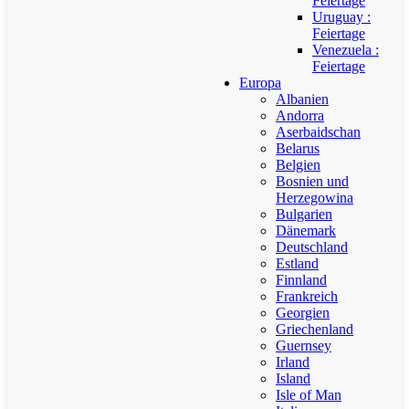
Feiertage
Uruguay :
Feiertage
Venezuela :
Feiertage
Europa
Albanien
Andorra
Aserbaidschan
Belarus
Belgien
Bosnien und
Herzegowina
Bulgarien
Dänemark
Deutschland
Estland
Finnland
Frankreich
Georgien
Griechenland
Guernsey
Irland
Island
Isle of Man