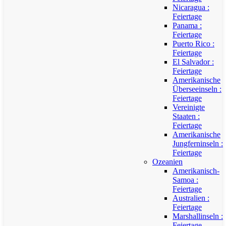
Nicaragua :
Feiertage
Panama :
Feiertage
Puerto Rico :
Feiertage
El Salvador :
Feiertage
Amerikanische
Überseeinseln :
Feiertage
Vereinigte
Staaten :
Feiertage
Amerikanische
Jungferninseln :
Feiertage
Ozeanien
Amerikanisch-
Samoa :
Feiertage
Australien :
Feiertage
Marshallinseln :
Feiertage