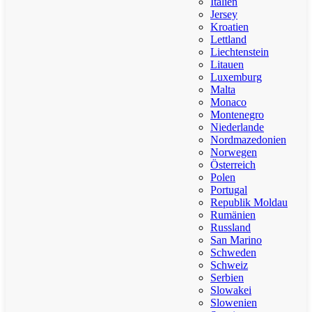
Italien
Jersey
Kroatien
Lettland
Liechtenstein
Litauen
Luxemburg
Malta
Monaco
Montenegro
Niederlande
Nordmazedonien
Norwegen
Österreich
Polen
Portugal
Republik Moldau
Rumänien
Russland
San Marino
Schweden
Schweiz
Serbien
Slowakei
Slowenien