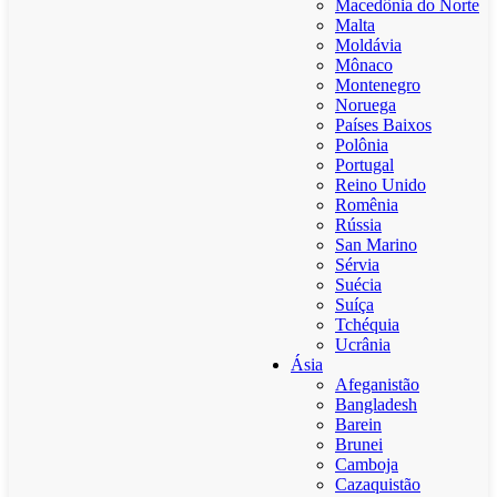
Macedônia do Norte
Malta
Moldávia
Mônaco
Montenegro
Noruega
Países Baixos
Polônia
Portugal
Reino Unido
Romênia
Rússia
San Marino
Sérvia
Suécia
Suíça
Tchéquia
Ucrânia
Ásia
Afeganistão
Bangladesh
Barein
Brunei
Camboja
Cazaquistão