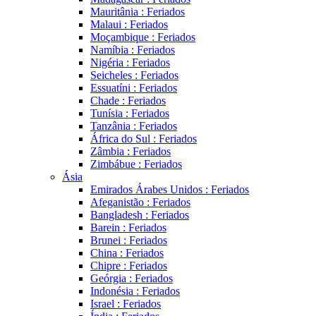
Mauritânia : Feriados
Malaui : Feriados
Moçambique : Feriados
Namíbia : Feriados
Nigéria : Feriados
Seicheles : Feriados
Essuatíni : Feriados
Chade : Feriados
Tunísia : Feriados
Tanzânia : Feriados
África do Sul : Feriados
Zâmbia : Feriados
Zimbábue : Feriados
Ásia
Emirados Árabes Unidos : Feriados
Afeganistão : Feriados
Bangladesh : Feriados
Barein : Feriados
Brunei : Feriados
China : Feriados
Chipre : Feriados
Geórgia : Feriados
Indonésia : Feriados
Israel : Feriados