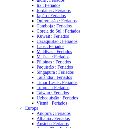
Índia : Feriados
Irã : Feriados
Jordânia : Feriados
Japão : Feriados
Quirguistão : Feriados
Camboja : Feriados
Coreia do Sul : Feriados
Kuwait : Feriados
Cazaquistão : Feriados
Laos : Feriados
Maldivas : Feriados
Malásia : Feriados
Filipinas : Feriados
Paquistão : Feriados
Singapura : Feriados
Tailândia : Feriados
Timor-Leste : Feriados
Turquia : Feriados
Taiwan : Feriados
Uzbequistão : Feriados
Vietnã : Feriados
Europa
Andorra : Feriados
Albânia : Feriados
Áustria : Feriados