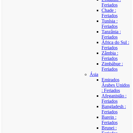
Feriados
Chade :
Feriados
Tunísia :
Feriados
Tanzânia :
Feriados
África do Sul :
Feriados
Zâmbia :
Feriados
Zimbábue :
Feriados
Ásia
Emirados
Árabes Unidos
: Feriados
Afeganistão :
Feriados
Bangladesh :
Feriados
Barein :
Feriados
Brunei :