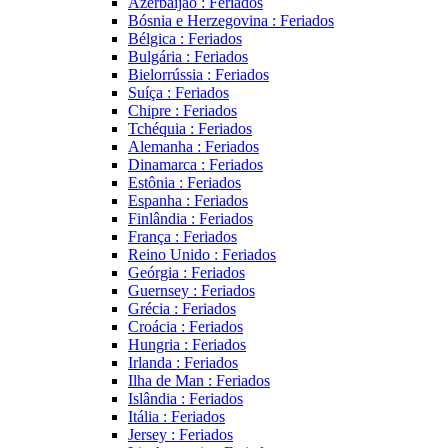
Azerbaijão : Feriados
Bósnia e Herzegovina : Feriados
Bélgica : Feriados
Bulgária : Feriados
Bielorrússia : Feriados
Suíça : Feriados
Chipre : Feriados
Tchéquia : Feriados
Alemanha : Feriados
Dinamarca : Feriados
Estônia : Feriados
Espanha : Feriados
Finlândia : Feriados
França : Feriados
Reino Unido : Feriados
Geórgia : Feriados
Guernsey : Feriados
Grécia : Feriados
Croácia : Feriados
Hungria : Feriados
Irlanda : Feriados
Ilha de Man : Feriados
Islândia : Feriados
Itália : Feriados
Jersey : Feriados