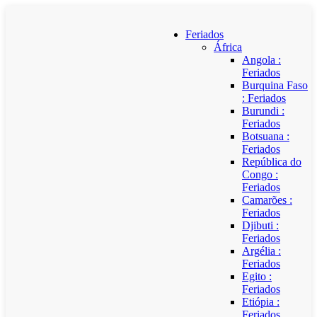
Feriados
África
Angola :
Feriados
Burquina Faso
: Feriados
Burundi :
Feriados
Botsuana :
Feriados
República do
Congo :
Feriados
Camarões :
Feriados
Djibuti :
Feriados
Argélia :
Feriados
Egito :
Feriados
Etiópia :
Feriados