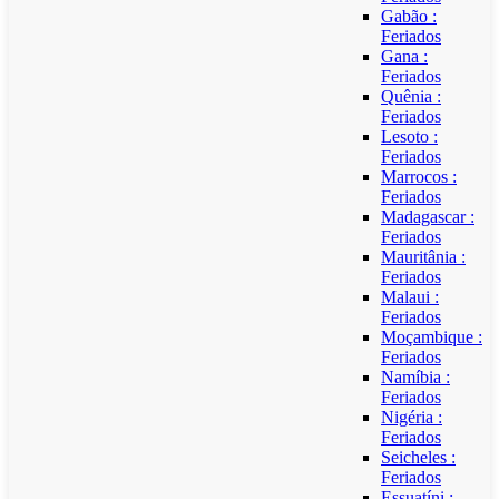
Gabão :
Feriados
Gana :
Feriados
Quênia :
Feriados
Lesoto :
Feriados
Marrocos :
Feriados
Madagascar :
Feriados
Mauritânia :
Feriados
Malaui :
Feriados
Moçambique :
Feriados
Namíbia :
Feriados
Nigéria :
Feriados
Seicheles :
Feriados
Essuatíni :