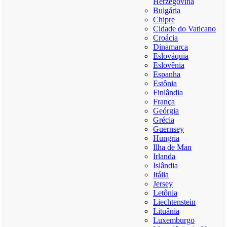
Herzegovina
Bulgária
Chipre
Cidade do Vaticano
Croácia
Dinamarca
Eslováquia
Eslovênia
Espanha
Estônia
Finlândia
França
Geórgia
Grécia
Guernsey
Hungria
Ilha de Man
Irlanda
Islândia
Itália
Jersey
Letônia
Liechtenstein
Lituânia
Luxemburgo