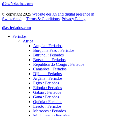
días-feriados.com
© copyright 2025
Website design and digital presence in
Switzerland
|
Terms & Conditions
Privacy Policy
días-feriados.com
Feriados
África
Angola : Feriados
Burquina Faso : Feriados
Burundi : Feriados
Botsuana : Feriados
República do Congo : Feriados
Camarões : Feriados
Djibuti : Feriados
Argélia : Feriados
Egito : Feriados
Etiópia : Feriados
Gabão : Feriados
Gana : Feriados
Quênia : Feriados
Lesoto : Feriados
Marrocos : Feriados
Madagascar : Feriados