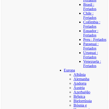
Feriados
Brasil :
Feriados
Chile :
Feriados
Colômbia :
Feriados
Equador :
Feriados
Peru : Feriados
Paraguai :
Feriados
Uruguai :
Feriados
Venezuela :
Feriados
Europa
Albânia
Alemanha
Andorra
Áustria
Azerbaijão
Bélgica
Bielorrússia
Bósnia e