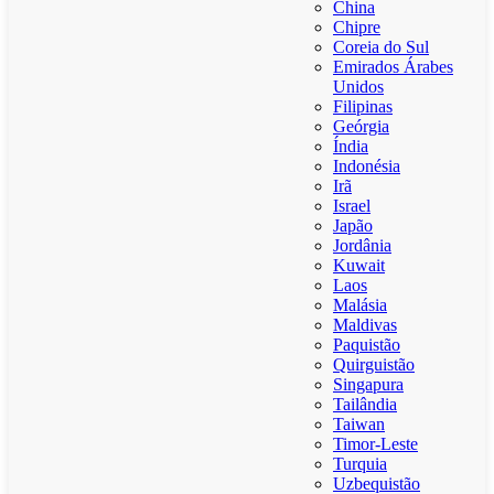
China
Chipre
Coreia do Sul
Emirados Árabes
Unidos
Filipinas
Geórgia
Índia
Indonésia
Irã
Israel
Japão
Jordânia
Kuwait
Laos
Malásia
Maldivas
Paquistão
Quirguistão
Singapura
Tailândia
Taiwan
Timor-Leste
Turquia
Uzbequistão