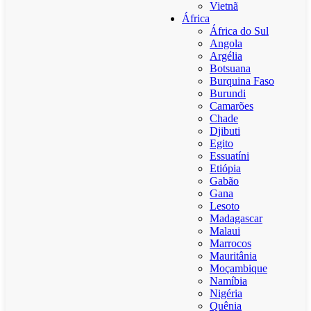
Vietnã
África
África do Sul
Angola
Argélia
Botsuana
Burquina Faso
Burundi
Camarões
Chade
Djibuti
Egito
Essuatíni
Etiópia
Gabão
Gana
Lesoto
Madagascar
Malaui
Marrocos
Mauritânia
Moçambique
Namíbia
Nigéria
Quênia