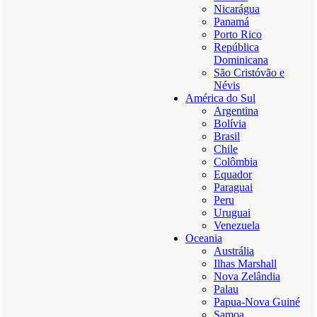
Nicarágua
Panamá
Porto Rico
República
Dominicana
São Cristóvão e
Névis
América do Sul
Argentina
Bolívia
Brasil
Chile
Colômbia
Equador
Paraguai
Peru
Uruguai
Venezuela
Oceania
Austrália
Ilhas Marshall
Nova Zelândia
Palau
Papua-Nova Guiné
Samoa