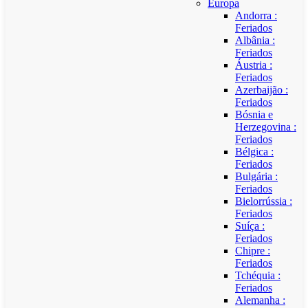
Europa
Andorra :
Feriados
Albânia :
Feriados
Áustria :
Feriados
Azerbaijão :
Feriados
Bósnia e
Herzegovina :
Feriados
Bélgica :
Feriados
Bulgária :
Feriados
Bielorrússia :
Feriados
Suíça :
Feriados
Chipre :
Feriados
Tchéquia :
Feriados
Alemanha :