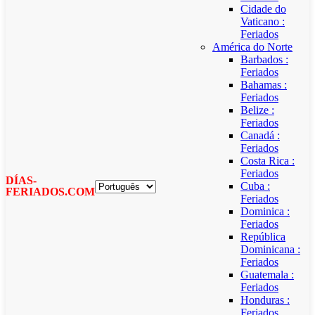
Cidade do
Vaticano :
Feriados
América do Norte
Barbados :
Feriados
Bahamas :
Feriados
Belize :
Feriados
Canadá :
Feriados
Costa Rica :
Feriados
DÍAS-
Cuba :
FERIADOS.COM
Feriados
Dominica :
Feriados
República
Dominicana :
Feriados
Guatemala :
Feriados
Honduras :
Feriados