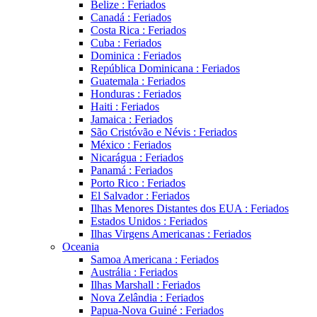
Belize : Feriados
Canadá : Feriados
Costa Rica : Feriados
Cuba : Feriados
Dominica : Feriados
República Dominicana : Feriados
Guatemala : Feriados
Honduras : Feriados
Haiti : Feriados
Jamaica : Feriados
São Cristóvão e Névis : Feriados
México : Feriados
Nicarágua : Feriados
Panamá : Feriados
Porto Rico : Feriados
El Salvador : Feriados
Ilhas Menores Distantes dos EUA : Feriados
Estados Unidos : Feriados
Ilhas Virgens Americanas : Feriados
Oceania
Samoa Americana : Feriados
Austrália : Feriados
Ilhas Marshall : Feriados
Nova Zelândia : Feriados
Papua-Nova Guiné : Feriados