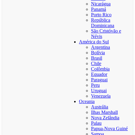
Nicarágua
Panamá
Porto Rico
República
Dominicana
São Cristóvão e
Névis
América do Sul
Argentina
Bolívia
Brasil
Chile
Colômbia
Equador
Paraguai
Peru
Uruguai
Venezuela
Oceania
Austrália
Ilhas Marshall
Nova Zelândia
Palau
Papua-Nova Guiné
Samoa