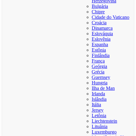
Herzegovina
Bulgária
Chipre
Cidade do Vaticano
Croácia
Dinamarca
Eslováquia
Eslovênia
Espanha
Estônia
Finlândia
França
Geórgia
Grécia
Guernsey
Hungria
Ilha de Man
Irlanda
Islândia
Itália
Jersey
Letônia
Liechtenstein
Lituânia
Luxemburgo