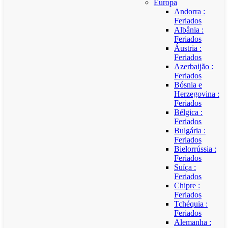
Europa
Andorra :
Feriados
Albânia :
Feriados
Áustria :
Feriados
Azerbaijão :
Feriados
Bósnia e
Herzegovina :
Feriados
Bélgica :
Feriados
Bulgária :
Feriados
Bielorrússia :
Feriados
Suíça :
Feriados
Chipre :
Feriados
Tchéquia :
Feriados
Alemanha :