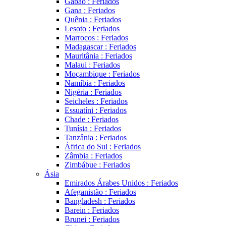
Gabão : Feriados
Gana : Feriados
Quênia : Feriados
Lesoto : Feriados
Marrocos : Feriados
Madagascar : Feriados
Mauritânia : Feriados
Malaui : Feriados
Moçambique : Feriados
Namíbia : Feriados
Nigéria : Feriados
Seicheles : Feriados
Essuatíni : Feriados
Chade : Feriados
Tunísia : Feriados
Tanzânia : Feriados
África do Sul : Feriados
Zâmbia : Feriados
Zimbábue : Feriados
Ásia
Emirados Árabes Unidos : Feriados
Afeganistão : Feriados
Bangladesh : Feriados
Barein : Feriados
Brunei : Feriados