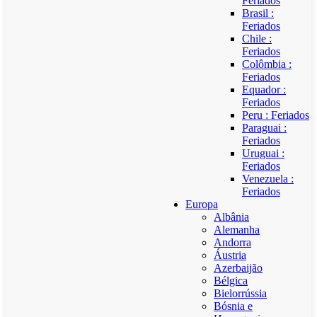
Feriados
Brasil :
Feriados
Chile :
Feriados
Colômbia :
Feriados
Equador :
Feriados
Peru : Feriados
Paraguai :
Feriados
Uruguai :
Feriados
Venezuela :
Feriados
Europa
Albânia
Alemanha
Andorra
Áustria
Azerbaijão
Bélgica
Bielorrússia
Bósnia e