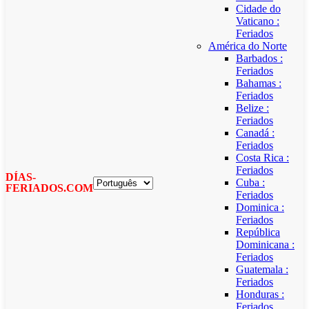
Cidade do
Vaticano :
Feriados
América do Norte
Barbados :
Feriados
Bahamas :
Feriados
Belize :
Feriados
Canadá :
Feriados
Costa Rica :
Feriados
DÍAS-
Cuba :
FERIADOS.COM
Feriados
Dominica :
Feriados
República
Dominicana :
Feriados
Guatemala :
Feriados
Honduras :
Feriados