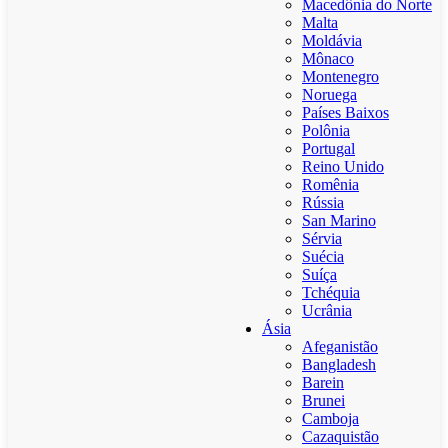
Macedônia do Norte
Malta
Moldávia
Mônaco
Montenegro
Noruega
Países Baixos
Polônia
Portugal
Reino Unido
Romênia
Rússia
San Marino
Sérvia
Suécia
Suíça
Tchéquia
Ucrânia
Ásia
Afeganistão
Bangladesh
Barein
Brunei
Camboja
Cazaquistão