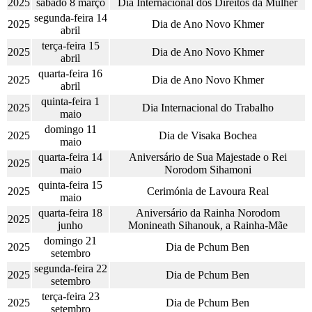
2025
sábado 8 março
Dia Internacional dos Direitos da Mulher
segunda-feira 14
2025
Dia de Ano Novo Khmer
abril
terça-feira 15
2025
Dia de Ano Novo Khmer
abril
quarta-feira 16
2025
Dia de Ano Novo Khmer
abril
quinta-feira 1
2025
Dia Internacional do Trabalho
maio
domingo 11
2025
Dia de Visaka Bochea
maio
quarta-feira 14
Aniversário de Sua Majestade o Rei
2025
maio
Norodom Sihamoni
quinta-feira 15
2025
Cerimónia de Lavoura Real
maio
quarta-feira 18
Aniversário da Rainha Norodom
2025
junho
Monineath Sihanouk, a Rainha-Mãe
domingo 21
2025
Dia de Pchum Ben
setembro
segunda-feira 22
2025
Dia de Pchum Ben
setembro
terça-feira 23
2025
Dia de Pchum Ben
setembro