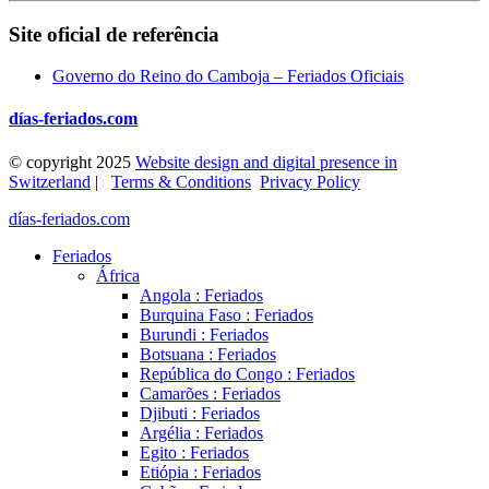
Site oficial de referência
Governo do Reino do Camboja – Feriados Oficiais
días-feriados.com
© copyright 2025
Website design and digital presence in
Switzerland
|
Terms & Conditions
Privacy Policy
días-feriados.com
Feriados
África
Angola : Feriados
Burquina Faso : Feriados
Burundi : Feriados
Botsuana : Feriados
República do Congo : Feriados
Camarões : Feriados
Djibuti : Feriados
Argélia : Feriados
Egito : Feriados
Etiópia : Feriados