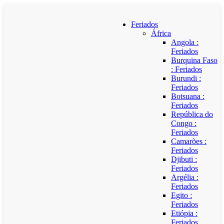
Feriados
África
Angola :
Feriados
Burquina Faso
: Feriados
Burundi :
Feriados
Botsuana :
Feriados
República do
Congo :
Feriados
Camarões :
Feriados
Djibuti :
Feriados
Argélia :
Feriados
Egito :
Feriados
Etiópia :
Feriados