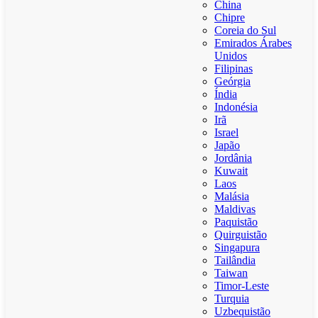
China
Chipre
Coreia do Sul
Emirados Árabes
Unidos
Filipinas
Geórgia
Índia
Indonésia
Irã
Israel
Japão
Jordânia
Kuwait
Laos
Malásia
Maldivas
Paquistão
Quirguistão
Singapura
Tailândia
Taiwan
Timor-Leste
Turquia
Uzbequistão