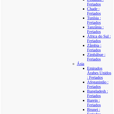
Feriados
Chade :
Feriados
Tunísia :
Feriados
Tanzânia :
Feriados
África do Sul :
Feriados
Zâmbia :
Feriados
Zimbábue :
Feriados
Ásia
Emirados
Árabes Unidos
: Feriados
Afeganistão :
Feriados
Bangladesh :
Feriados
Barein :
Feriados
Brunei :