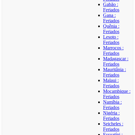
Gabão :
Feriados
Gana :
Feriados
Quênia :
Feriados
Lesoto :
Feriados
Marrocos :
Feriados
Madagascar :
Feriados
Mauritânia :
Feriados
Malaui :
Feriados
Moçambique :
Feriados
Namíbia :
Feriados
Nigéria :
Feriados
Seicheles :
Feriados
Essuatíni :