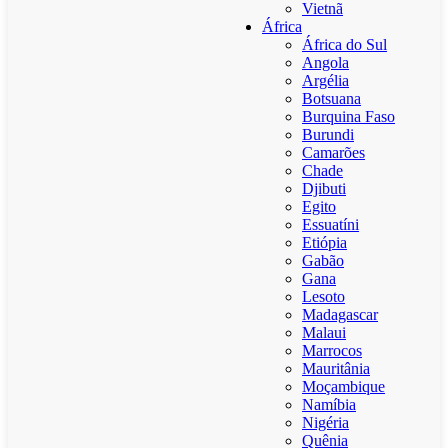
Vietnã
África
África do Sul
Angola
Argélia
Botsuana
Burquina Faso
Burundi
Camarões
Chade
Djibuti
Egito
Essuatíni
Etiópia
Gabão
Gana
Lesoto
Madagascar
Malaui
Marrocos
Mauritânia
Moçambique
Namíbia
Nigéria
Quênia