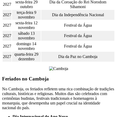
sexta-feira 29
Dia da Coroação do Rei Norodom
2027
outubro
Sihamoni
terça-feira 9
2027
Dia da Independência Nacional
novembro
sexta-feira 12
2027
Festival da Água
novembro
sábado 13
2027
Festival da Água
novembro
domingo 14
2027
Festival da Água
novembro
quarta-feira 29
2027
Dia da Paz no Camboja
dezembro
Feriados no Camboja
No Camboja, os feriados refletem uma rica combinação de tradições
culturais, históricas e religiosas. Muitos dias são celebrados com
cerimônias budistas, festivais tradicionais e homenagens à
monarquia, que desempenha um papel crucial na identidade
nacional do país.
Dia Internacional do Ano Novo