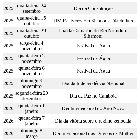
quarta-feira 24
2025
Dia da Constituição
setembro
quarta-feira 15
2025
HM Rei Norodom Sihanouk Dia de luto
outubro
quarta-feira 29
Dia da Coroação do Rei Norodom
2025
outubro
Sihamoni
terça-feira 4
2025
Festival da Água
novembro
quarta-feira 5
2025
Festival da Água
novembro
quinta-feira 6
2025
Festival da Água
novembro
domingo 9
2025
Dia da Independência Nacional
novembro
segunda-feira 29
2025
Dia da Paz no Camboja
dezembro
quinta-feira 1
2026
Dia Internacional do Ano Novo
janeiro
quarta-feira 7
2026
Dia da vitória sobre o regime genocida
janeiro
domingo 8
2026
Dia Internacional dos Direitos da Mulher
março