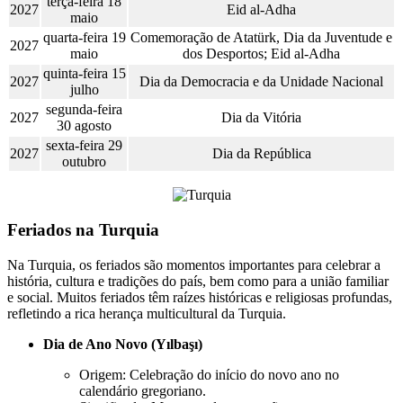
terça-feira 18
2027
Eid al-Adha
maio
quarta-feira 19
Comemoração de Atatürk, Dia da Juventude e
2027
maio
dos Desportos; Eid al-Adha
quinta-feira 15
2027
Dia da Democracia e da Unidade Nacional
julho
segunda-feira
2027
Dia da Vitória
30 agosto
sexta-feira 29
2027
Dia da República
outubro
Feriados na Turquia
Na Turquia, os feriados são momentos importantes para celebrar a
história, cultura e tradições do país, bem como para a união familiar
e social. Muitos feriados têm raízes históricas e religiosas profundas,
refletindo a rica herança multicultural da Turquia.
Dia de Ano Novo (Yılbaşı)
Origem: Celebração do início do novo ano no
calendário gregoriano.