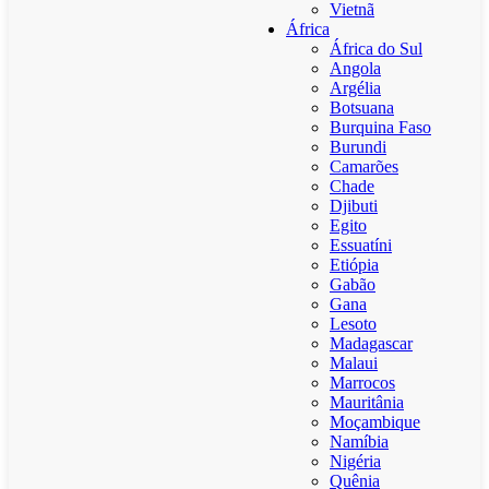
Vietnã
África
África do Sul
Angola
Argélia
Botsuana
Burquina Faso
Burundi
Camarões
Chade
Djibuti
Egito
Essuatíni
Etiópia
Gabão
Gana
Lesoto
Madagascar
Malaui
Marrocos
Mauritânia
Moçambique
Namíbia
Nigéria
Quênia