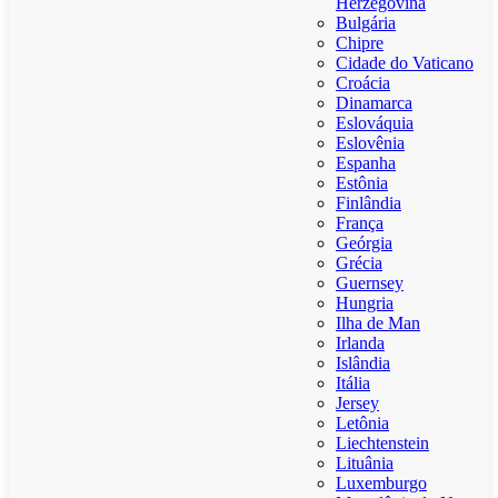
Herzegovina
Bulgária
Chipre
Cidade do Vaticano
Croácia
Dinamarca
Eslováquia
Eslovênia
Espanha
Estônia
Finlândia
França
Geórgia
Grécia
Guernsey
Hungria
Ilha de Man
Irlanda
Islândia
Itália
Jersey
Letônia
Liechtenstein
Lituânia
Luxemburgo