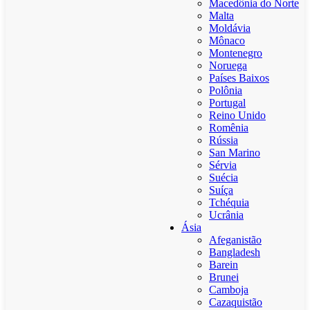
Macedônia do Norte
Malta
Moldávia
Mônaco
Montenegro
Noruega
Países Baixos
Polônia
Portugal
Reino Unido
Romênia
Rússia
San Marino
Sérvia
Suécia
Suíça
Tchéquia
Ucrânia
Ásia
Afeganistão
Bangladesh
Barein
Brunei
Camboja
Cazaquistão