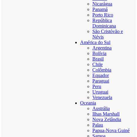
Nicarágua
Panamá
Porto Rico
República
Dominicana
São Cristóvão e
Névis
América do Sul
Argentina
Bolívia
Brasil
Chile
Colômbia
Equador
Paraguai
Peru
Uruguai
Venezuela
Oceania
Austrália
Ilhas Marshall
Nova Zelândia
Palau
Papua-Nova Guiné
Samoa