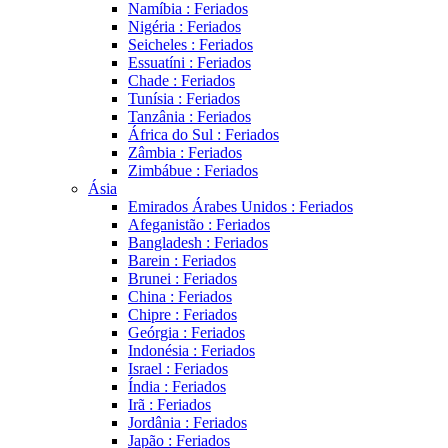
Namíbia : Feriados
Nigéria : Feriados
Seicheles : Feriados
Essuatíni : Feriados
Chade : Feriados
Tunísia : Feriados
Tanzânia : Feriados
África do Sul : Feriados
Zâmbia : Feriados
Zimbábue : Feriados
Ásia
Emirados Árabes Unidos : Feriados
Afeganistão : Feriados
Bangladesh : Feriados
Barein : Feriados
Brunei : Feriados
China : Feriados
Chipre : Feriados
Geórgia : Feriados
Indonésia : Feriados
Israel : Feriados
Índia : Feriados
Irã : Feriados
Jordânia : Feriados
Japão : Feriados