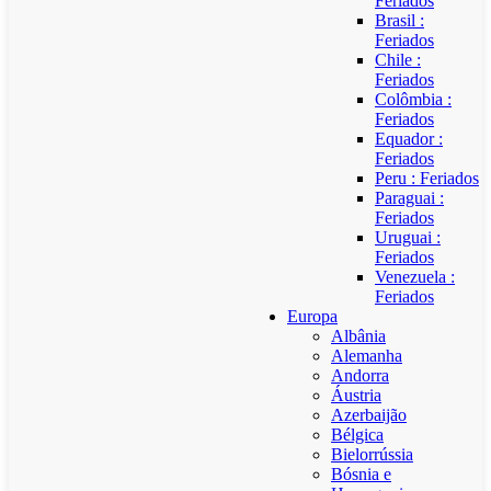
Feriados
Brasil :
Feriados
Chile :
Feriados
Colômbia :
Feriados
Equador :
Feriados
Peru : Feriados
Paraguai :
Feriados
Uruguai :
Feriados
Venezuela :
Feriados
Europa
Albânia
Alemanha
Andorra
Áustria
Azerbaijão
Bélgica
Bielorrússia
Bósnia e