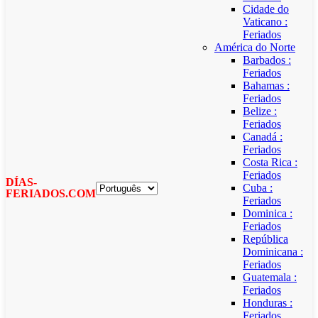
Cidade do
Vaticano :
Feriados
América do Norte
Barbados :
Feriados
Bahamas :
Feriados
Belize :
Feriados
Canadá :
Feriados
Costa Rica :
Feriados
DÍAS-
Cuba :
FERIADOS.COM
Feriados
Dominica :
Feriados
República
Dominicana :
Feriados
Guatemala :
Feriados
Honduras :
Feriados