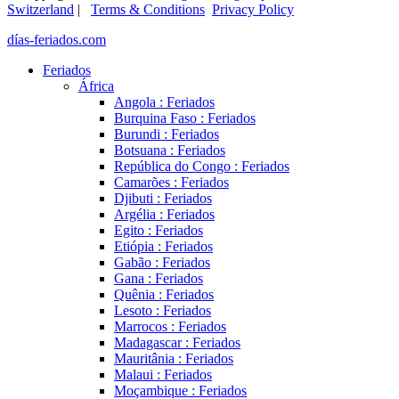
Switzerland
|
Terms & Conditions
Privacy Policy
días-feriados.com
Feriados
África
Angola : Feriados
Burquina Faso : Feriados
Burundi : Feriados
Botsuana : Feriados
República do Congo : Feriados
Camarões : Feriados
Djibuti : Feriados
Argélia : Feriados
Egito : Feriados
Etiópia : Feriados
Gabão : Feriados
Gana : Feriados
Quênia : Feriados
Lesoto : Feriados
Marrocos : Feriados
Madagascar : Feriados
Mauritânia : Feriados
Malaui : Feriados
Moçambique : Feriados