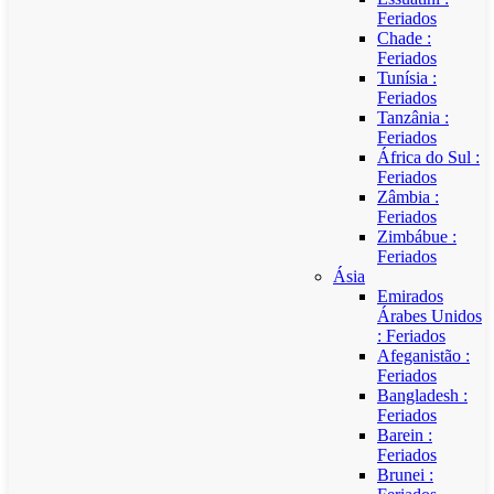
Feriados
Chade :
Feriados
Tunísia :
Feriados
Tanzânia :
Feriados
África do Sul :
Feriados
Zâmbia :
Feriados
Zimbábue :
Feriados
Ásia
Emirados
Árabes Unidos
: Feriados
Afeganistão :
Feriados
Bangladesh :
Feriados
Barein :
Feriados
Brunei :