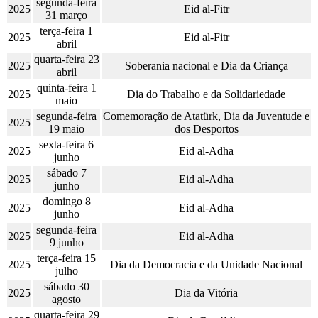
segunda-feira
2025
Eid al-Fitr
31 março
terça-feira 1
2025
Eid al-Fitr
abril
quarta-feira 23
2025
Soberania nacional e Dia da Criança
abril
quinta-feira 1
2025
Dia do Trabalho e da Solidariedade
maio
segunda-feira
Comemoração de Atatürk, Dia da Juventude e
2025
19 maio
dos Desportos
sexta-feira 6
2025
Eid al-Adha
junho
sábado 7
2025
Eid al-Adha
junho
domingo 8
2025
Eid al-Adha
junho
segunda-feira
2025
Eid al-Adha
9 junho
terça-feira 15
2025
Dia da Democracia e da Unidade Nacional
julho
sábado 30
2025
Dia da Vitória
agosto
quarta-feira 29