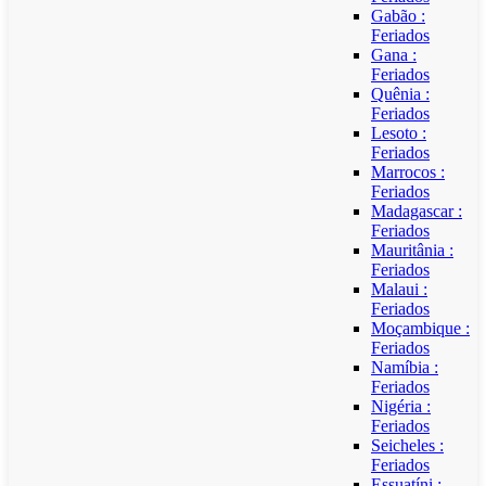
Gabão :
Feriados
Gana :
Feriados
Quênia :
Feriados
Lesoto :
Feriados
Marrocos :
Feriados
Madagascar :
Feriados
Mauritânia :
Feriados
Malaui :
Feriados
Moçambique :
Feriados
Namíbia :
Feriados
Nigéria :
Feriados
Seicheles :
Feriados
Essuatíni :