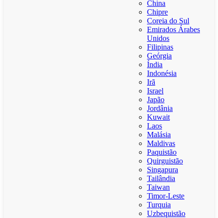
China
Chipre
Coreia do Sul
Emirados Árabes
Unidos
Filipinas
Geórgia
Índia
Indonésia
Irã
Israel
Japão
Jordânia
Kuwait
Laos
Malásia
Maldivas
Paquistão
Quirguistão
Singapura
Tailândia
Taiwan
Timor-Leste
Turquia
Uzbequistão