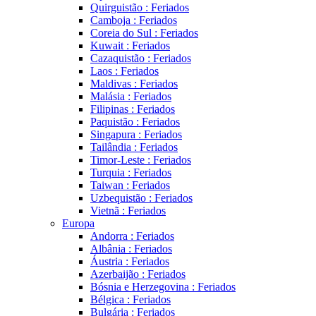
Quirguistão : Feriados
Camboja : Feriados
Coreia do Sul : Feriados
Kuwait : Feriados
Cazaquistão : Feriados
Laos : Feriados
Maldivas : Feriados
Malásia : Feriados
Filipinas : Feriados
Paquistão : Feriados
Singapura : Feriados
Tailândia : Feriados
Timor-Leste : Feriados
Turquia : Feriados
Taiwan : Feriados
Uzbequistão : Feriados
Vietnã : Feriados
Europa
Andorra : Feriados
Albânia : Feriados
Áustria : Feriados
Azerbaijão : Feriados
Bósnia e Herzegovina : Feriados
Bélgica : Feriados
Bulgária : Feriados