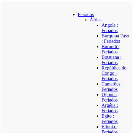
Feriados
África
Angola :
Feriados
Burquina Faso
: Feriados
Burundi :
Feriados
Botsuana :
Feriados
República do
Congo :
Feriados
Camarões :
Feriados
Djibuti :
Feriados
Argélia :
Feriados
Egito :
Feriados
Etiópia :
Feriados