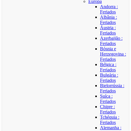
Europa
Andorra :
Feriados
Albânia :
Feriados
Áustria :
Feriados
Azerbaijão :
Feriados
Bósnia e
Herzegovina :
Feriados
Bélgica :
Feriados
Bulgária :
Feriados
Bielorrússia :
Feriados
Suíça :
Feriados
Chipre :
Feriados
Tchéquia :
Feriados
Alemanha :