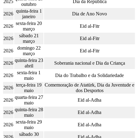
2025
Dia da República
outubro
quinta-feira 1
2026
Dia de Ano Novo
janeiro
sexta-feira 20
2026
Eid al-Fitr
março
sábado 21
2026
Eid al-Fitr
março
domingo 22
2026
Eid al-Fitr
março
quinta-feira 23
2026
Soberania nacional e Dia da Criança
abril
sexta-feira 1
2026
Dia do Trabalho e da Solidariedade
maio
terça-feira 19
Comemoração de Atatürk, Dia da Juventude e
2026
maio
dos Desportos
quarta-feira 27
2026
Eid al-Adha
maio
quinta-feira 28
2026
Eid al-Adha
maio
sexta-feira 29
2026
Eid al-Adha
maio
sábado 30
2026
Eid al-Adha