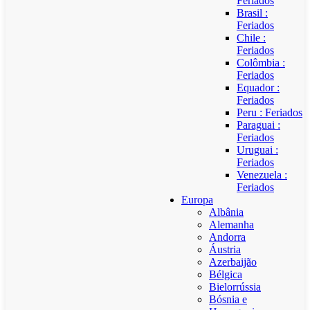
Feriados
Brasil :
Feriados
Chile :
Feriados
Colômbia :
Feriados
Equador :
Feriados
Peru : Feriados
Paraguai :
Feriados
Uruguai :
Feriados
Venezuela :
Feriados
Europa
Albânia
Alemanha
Andorra
Áustria
Azerbaijão
Bélgica
Bielorrússia
Bósnia e