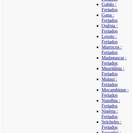
Gabão :
Feriados
Gana :
Feriados
Quênia :
Feriados
Lesoto :
Feriados
Marrocos :
Feriados
Madagascar :
Feriados
Mauritânia :
Feriados
Malaui :
Feriados
Moçambique :
Feriados
Namíbia :
Feriados
Nigéria :
Feriados
Seicheles :
Feriados
Essuatíni :