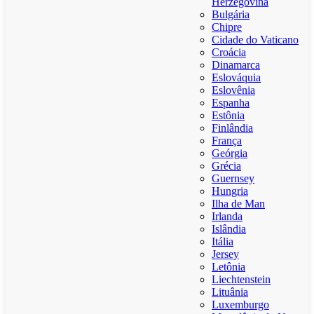
Herzegovina
Bulgária
Chipre
Cidade do Vaticano
Croácia
Dinamarca
Eslováquia
Eslovênia
Espanha
Estônia
Finlândia
França
Geórgia
Grécia
Guernsey
Hungria
Ilha de Man
Irlanda
Islândia
Itália
Jersey
Letônia
Liechtenstein
Lituânia
Luxemburgo