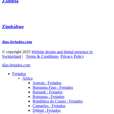
Zâmbia
Zimbábue
días-feriados.com
© copyright 2025
Website design and digital presence in
Switzerland
|
Terms & Conditions
Privacy Policy
días-feriados.com
Feriados
África
Angola : Feriados
Burquina Faso : Feriados
Burundi : Feriados
Botsuana : Feriados
República do Congo : Feriados
Camarões : Feriados
Djibuti : Feriados