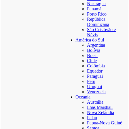
Nicarágua
Panamá
Porto Rico
República
Dominicana
São Cristóvão e
Névis
América do Sul
Argentina
Bolívia
Brasil
Chile
Colômbia
Equador
Paraguai
Peru
Uruguai
Venezuela
Oceania
Austrália
Ilhas Marshall
Nova Zelândia
Palau
Papua-Nova Guiné
Samoa