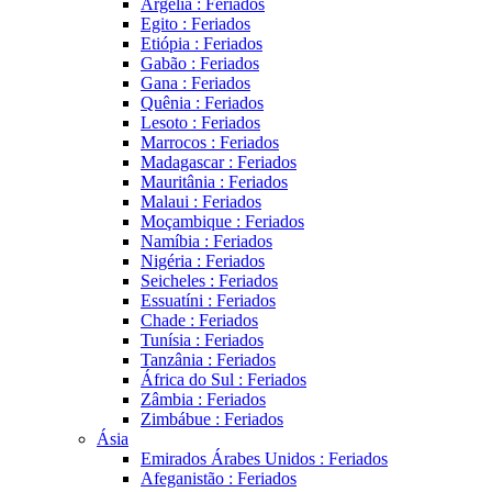
Argélia : Feriados
Egito : Feriados
Etiópia : Feriados
Gabão : Feriados
Gana : Feriados
Quênia : Feriados
Lesoto : Feriados
Marrocos : Feriados
Madagascar : Feriados
Mauritânia : Feriados
Malaui : Feriados
Moçambique : Feriados
Namíbia : Feriados
Nigéria : Feriados
Seicheles : Feriados
Essuatíni : Feriados
Chade : Feriados
Tunísia : Feriados
Tanzânia : Feriados
África do Sul : Feriados
Zâmbia : Feriados
Zimbábue : Feriados
Ásia
Emirados Árabes Unidos : Feriados
Afeganistão : Feriados