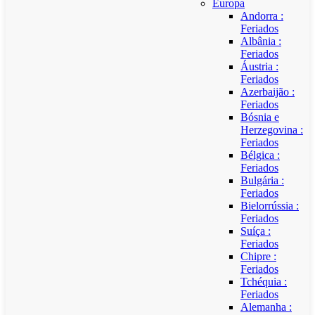
Europa
Andorra :
Feriados
Albânia :
Feriados
Áustria :
Feriados
Azerbaijão :
Feriados
Bósnia e
Herzegovina :
Feriados
Bélgica :
Feriados
Bulgária :
Feriados
Bielorrússia :
Feriados
Suíça :
Feriados
Chipre :
Feriados
Tchéquia :
Feriados
Alemanha :