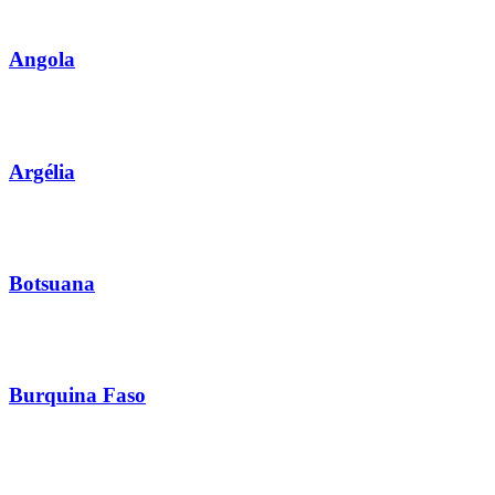
Angola
Argélia
Botsuana
Burquina Faso