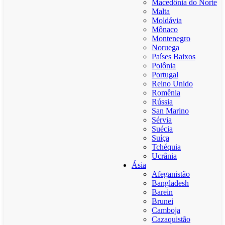
Macedônia do Norte
Malta
Moldávia
Mônaco
Montenegro
Noruega
Países Baixos
Polônia
Portugal
Reino Unido
Romênia
Rússia
San Marino
Sérvia
Suécia
Suíça
Tchéquia
Ucrânia
Ásia
Afeganistão
Bangladesh
Barein
Brunei
Camboja
Cazaquistão