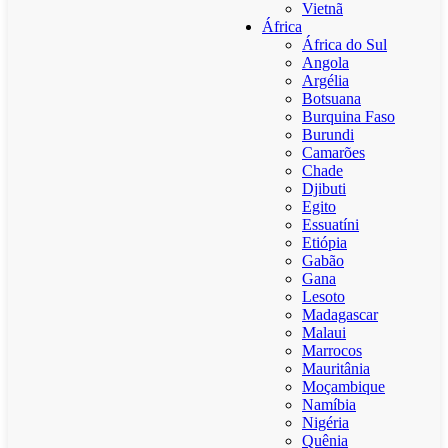
Vietnã
África
África do Sul
Angola
Argélia
Botsuana
Burquina Faso
Burundi
Camarões
Chade
Djibuti
Egito
Essuatíni
Etiópia
Gabão
Gana
Lesoto
Madagascar
Malaui
Marrocos
Mauritânia
Moçambique
Namíbia
Nigéria
Quênia