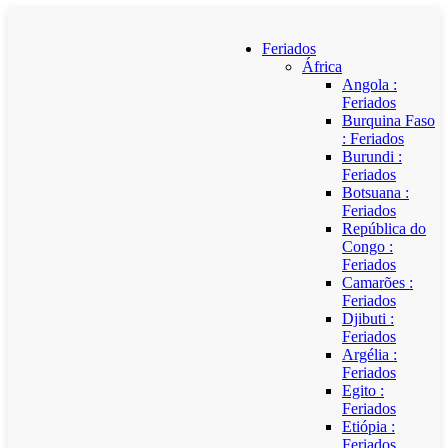
Feriados
África
Angola :
Feriados
Burquina Faso
: Feriados
Burundi :
Feriados
Botsuana :
Feriados
República do
Congo :
Feriados
Camarões :
Feriados
Djibuti :
Feriados
Argélia :
Feriados
Egito :
Feriados
Etiópia :
Feriados