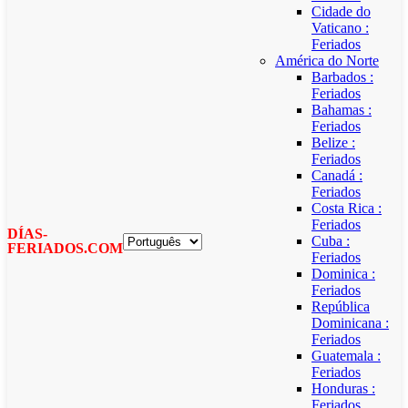
Cidade do
Vaticano :
Feriados
América do Norte
Barbados :
Feriados
Bahamas :
Feriados
Belize :
Feriados
Canadá :
Feriados
Costa Rica :
Feriados
DÍAS-
Cuba :
FERIADOS.COM
Feriados
Dominica :
Feriados
República
Dominicana :
Feriados
Guatemala :
Feriados
Honduras :
Feriados