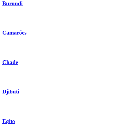
Burundi
Camarões
Chade
Djibuti
Egito