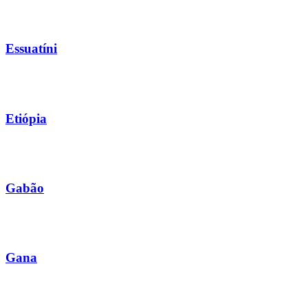
Essuatíni
Etiópia
Gabão
Gana