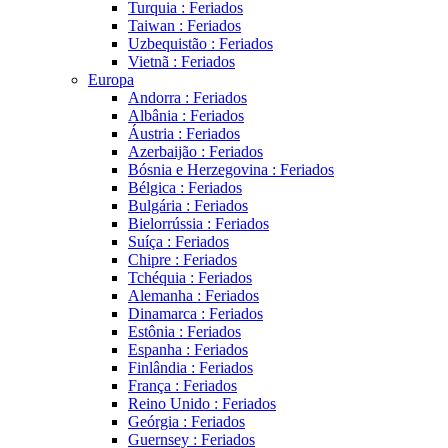
Turquia : Feriados
Taiwan : Feriados
Uzbequistão : Feriados
Vietnã : Feriados
Europa
Andorra : Feriados
Albânia : Feriados
Áustria : Feriados
Azerbaijão : Feriados
Bósnia e Herzegovina : Feriados
Bélgica : Feriados
Bulgária : Feriados
Bielorrússia : Feriados
Suíça : Feriados
Chipre : Feriados
Tchéquia : Feriados
Alemanha : Feriados
Dinamarca : Feriados
Estônia : Feriados
Espanha : Feriados
Finlândia : Feriados
França : Feriados
Reino Unido : Feriados
Geórgia : Feriados
Guernsey : Feriados