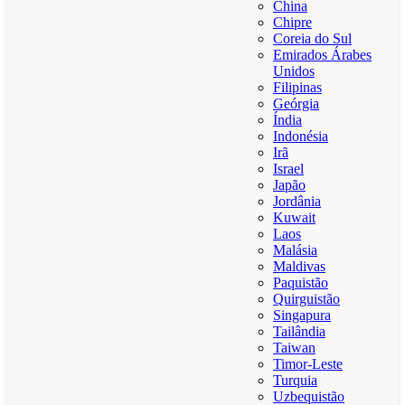
China
Chipre
Coreia do Sul
Emirados Árabes
Unidos
Filipinas
Geórgia
Índia
Indonésia
Irã
Israel
Japão
Jordânia
Kuwait
Laos
Malásia
Maldivas
Paquistão
Quirguistão
Singapura
Tailândia
Taiwan
Timor-Leste
Turquia
Uzbequistão