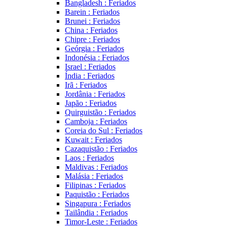
Bangladesh : Feriados
Barein : Feriados
Brunei : Feriados
China : Feriados
Chipre : Feriados
Geórgia : Feriados
Indonésia : Feriados
Israel : Feriados
Índia : Feriados
Irã : Feriados
Jordânia : Feriados
Japão : Feriados
Quirguistão : Feriados
Camboja : Feriados
Coreia do Sul : Feriados
Kuwait : Feriados
Cazaquistão : Feriados
Laos : Feriados
Maldivas : Feriados
Malásia : Feriados
Filipinas : Feriados
Paquistão : Feriados
Singapura : Feriados
Tailândia : Feriados
Timor-Leste : Feriados