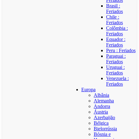
Feriados
Brasil :
Feriados
Chile :
Feriados
Colômbia :
Feriados
Equador :
Feriados
Peru : Feriados
Paraguai :
Feriados
Uruguai :
Feriados
Venezuela :
Feriados
Europa
Albânia
Alemanha
Andorra
Áustria
Azerbaijão
Bélgica
Bielorrússia
Bósnia e