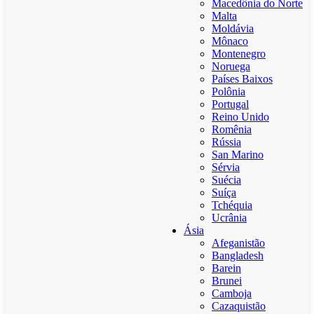
Macedônia do Norte
Malta
Moldávia
Mônaco
Montenegro
Noruega
Países Baixos
Polônia
Portugal
Reino Unido
Romênia
Rússia
San Marino
Sérvia
Suécia
Suíça
Tchéquia
Ucrânia
Ásia
Afeganistão
Bangladesh
Barein
Brunei
Camboja
Cazaquistão