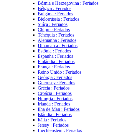
Bósnia e Herzegovina : Feriados
Bélgica : Feriados
Bulgária : Feriados
Bielorrússia : Feriados
Suíça : Feriados
Chipre : Feriados
Tchéquia : Feriados
Alemanha : Feriados
Dinamarca : Feriados
Estônia : Feriados
Espanha : Feriados
Finlândia : Feriados
França : Feriados
Reino Unido : Feriados
Geórgia : Feriados
Guernsey : Feriados
Grécia : Feriados
Croácia : Feriados
Hungria : Feriados
Irlanda : Feriados
Ilha de Man : Feriados
Islândia : Feriados
Itália : Feriados
Jersey : Feriados
Liechtenstein : Feriados