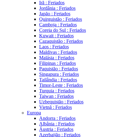
Irã : Feriados
Jordânia : Feriados
Japão : Feriados
Quirguistão : Feriados
Camboja : Feriados
Coreia do Sul : Feriados
Kuwait : Feriados
Cazaquistão : Feriados
Laos : Feriados
Maldivas : Feriados
Malásia : Feriados
Filipinas : Feriados
Paquistão : Feriados
Singapura : Feriados
Tailândia : Feriados
Timor-Leste : Feriados
Turquia : Feriados
Taiwan : Feriados
Uzbequistão : Feriados
Vietnã : Feriados
Europa
Andorra : Feriados
Albânia : Feriados
Áustria : Feriados
Azerbaijão : Feriados