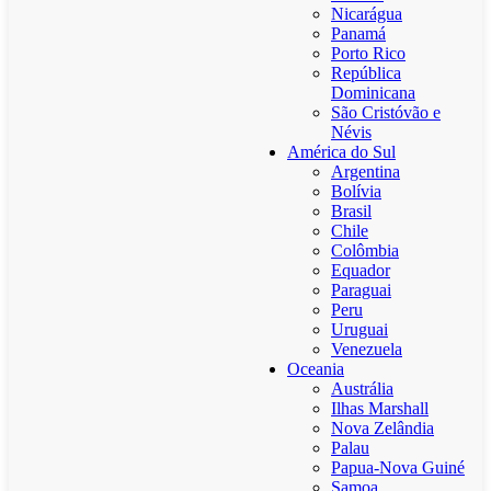
Nicarágua
Panamá
Porto Rico
República
Dominicana
São Cristóvão e
Névis
América do Sul
Argentina
Bolívia
Brasil
Chile
Colômbia
Equador
Paraguai
Peru
Uruguai
Venezuela
Oceania
Austrália
Ilhas Marshall
Nova Zelândia
Palau
Papua-Nova Guiné
Samoa