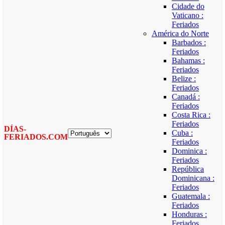
Cidade do
Vaticano :
Feriados
América do Norte
Barbados :
Feriados
Bahamas :
Feriados
Belize :
Feriados
Canadá :
Feriados
Costa Rica :
Feriados
DÍAS-
Cuba :
FERIADOS.COM
Feriados
Dominica :
Feriados
República
Dominicana :
Feriados
Guatemala :
Feriados
Honduras :
Feriados