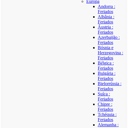
Europa
Andorra :
Feriados
Albânia :
Feriados
Áustria :
Feriados
Azerbaijão :
Feriados
Bósnia e
Herzegovina :
Feriados
Bélgica :
Feriados
Bulgária :
Feriados
Bielorrússia :
Feriados
Suíça :
Feriados
Chipre :
Feriados
Tchéquia :
Feriados
Alemanha :