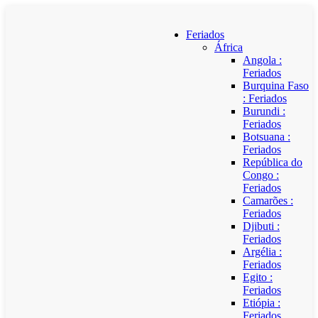
Feriados
África
Angola :
Feriados
Burquina Faso
: Feriados
Burundi :
Feriados
Botsuana :
Feriados
República do
Congo :
Feriados
Camarões :
Feriados
Djibuti :
Feriados
Argélia :
Feriados
Egito :
Feriados
Etiópia :
Feriados