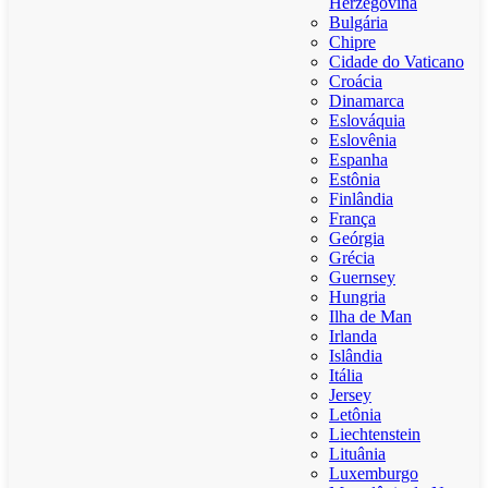
Herzegovina
Bulgária
Chipre
Cidade do Vaticano
Croácia
Dinamarca
Eslováquia
Eslovênia
Espanha
Estônia
Finlândia
França
Geórgia
Grécia
Guernsey
Hungria
Ilha de Man
Irlanda
Islândia
Itália
Jersey
Letônia
Liechtenstein
Lituânia
Luxemburgo