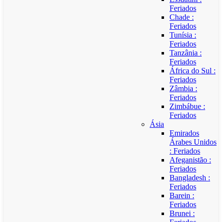
Feriados
Chade :
Feriados
Tunísia :
Feriados
Tanzânia :
Feriados
África do Sul :
Feriados
Zâmbia :
Feriados
Zimbábue :
Feriados
Ásia
Emirados
Árabes Unidos
: Feriados
Afeganistão :
Feriados
Bangladesh :
Feriados
Barein :
Feriados
Brunei :