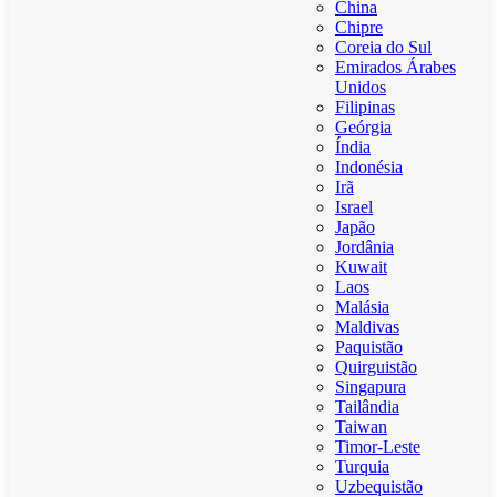
China
Chipre
Coreia do Sul
Emirados Árabes
Unidos
Filipinas
Geórgia
Índia
Indonésia
Irã
Israel
Japão
Jordânia
Kuwait
Laos
Malásia
Maldivas
Paquistão
Quirguistão
Singapura
Tailândia
Taiwan
Timor-Leste
Turquia
Uzbequistão