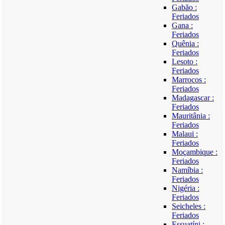
Gabão :
Feriados
Gana :
Feriados
Quênia :
Feriados
Lesoto :
Feriados
Marrocos :
Feriados
Madagascar :
Feriados
Mauritânia :
Feriados
Malaui :
Feriados
Moçambique :
Feriados
Namíbia :
Feriados
Nigéria :
Feriados
Seicheles :
Feriados
Essuatíni :