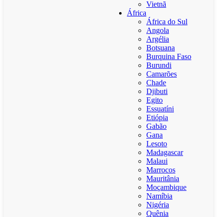
Vietnã
África
África do Sul
Angola
Argélia
Botsuana
Burquina Faso
Burundi
Camarões
Chade
Djibuti
Egito
Essuatíni
Etiópia
Gabão
Gana
Lesoto
Madagascar
Malaui
Marrocos
Mauritânia
Moçambique
Namíbia
Nigéria
Quênia