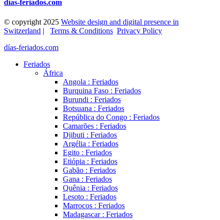
días-feriados.com
© copyright 2025
Website design and digital presence in
Switzerland
|
Terms & Conditions
Privacy Policy
días-feriados.com
Feriados
África
Angola : Feriados
Burquina Faso : Feriados
Burundi : Feriados
Botsuana : Feriados
República do Congo : Feriados
Camarões : Feriados
Djibuti : Feriados
Argélia : Feriados
Egito : Feriados
Etiópia : Feriados
Gabão : Feriados
Gana : Feriados
Quênia : Feriados
Lesoto : Feriados
Marrocos : Feriados
Madagascar : Feriados