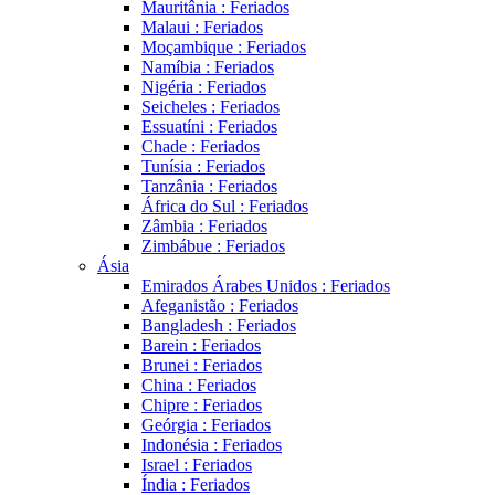
Mauritânia : Feriados
Malaui : Feriados
Moçambique : Feriados
Namíbia : Feriados
Nigéria : Feriados
Seicheles : Feriados
Essuatíni : Feriados
Chade : Feriados
Tunísia : Feriados
Tanzânia : Feriados
África do Sul : Feriados
Zâmbia : Feriados
Zimbábue : Feriados
Ásia
Emirados Árabes Unidos : Feriados
Afeganistão : Feriados
Bangladesh : Feriados
Barein : Feriados
Brunei : Feriados
China : Feriados
Chipre : Feriados
Geórgia : Feriados
Indonésia : Feriados
Israel : Feriados
Índia : Feriados