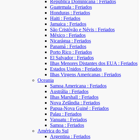
República Dominicana : Feriados
Guatemala : Feriados
Honduras : Feriados
Haiti : Feriados
Jamaica : Feriados
São Cristóvão e Névis : Feriados
México : Feriados
Nicarágua : Feriados
Panamá : Feriados
Porto Rico : Feriados
El Salvador : Feriados
Ilhas Menores Distantes dos EUA : Feriados
Estados Unidos : Feriados
Ilhas Virgens Americanas : Feriados
Oceania
Samoa Americana : Feriados
Austrália : Feriados
Ilhas Marshall : Feriados
Nova Zelândia : Feriados
Papua-Nova Guiné : Feriados
Palau : Feriados
Vanuatu : Feriados
Samoa : Feriados
América do Sul
Argentina : Feriados