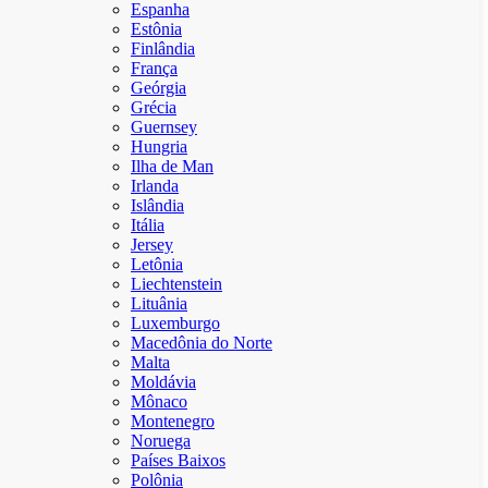
Espanha
Estônia
Finlândia
França
Geórgia
Grécia
Guernsey
Hungria
Ilha de Man
Irlanda
Islândia
Itália
Jersey
Letônia
Liechtenstein
Lituânia
Luxemburgo
Macedônia do Norte
Malta
Moldávia
Mônaco
Montenegro
Noruega
Países Baixos
Polônia