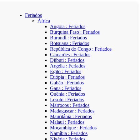
Feriados
África
Angola : Feriados
Burquina Faso : Feriados
Burundi : Feriados
Botsuana : Feriados
República do Congo : Feriados
Camarões : Feriados
Djibuti : Feriados
Argélia : Feriados
Egito : Feriados
Etiópia : Feriados
Gabão : Feriados
Gana : Feriados
Quênia : Feriados
Lesoto : Feriados
Marrocos : Feriados
Madagascar : Feriados
Mauritânia : Feriados
Malaui : Feriados
Moçambique : Feriados
Namíbia : Feriados
Nigéria : Feriados