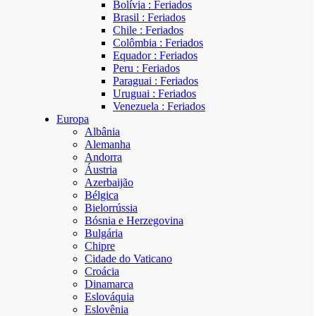
Bolívia : Feriados
Brasil : Feriados
Chile : Feriados
Colômbia : Feriados
Equador : Feriados
Peru : Feriados
Paraguai : Feriados
Uruguai : Feriados
Venezuela : Feriados
Europa
Albânia
Alemanha
Andorra
Áustria
Azerbaijão
Bélgica
Bielorrússia
Bósnia e Herzegovina
Bulgária
Chipre
Cidade do Vaticano
Croácia
Dinamarca
Eslováquia
Eslovênia