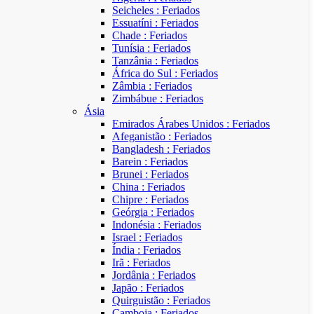
Seicheles : Feriados
Essuatíni : Feriados
Chade : Feriados
Tunísia : Feriados
Tanzânia : Feriados
África do Sul : Feriados
Zâmbia : Feriados
Zimbábue : Feriados
Ásia
Emirados Árabes Unidos : Feriados
Afeganistão : Feriados
Bangladesh : Feriados
Barein : Feriados
Brunei : Feriados
China : Feriados
Chipre : Feriados
Geórgia : Feriados
Indonésia : Feriados
Israel : Feriados
Índia : Feriados
Irã : Feriados
Jordânia : Feriados
Japão : Feriados
Quirguistão : Feriados
Camboja : Feriados