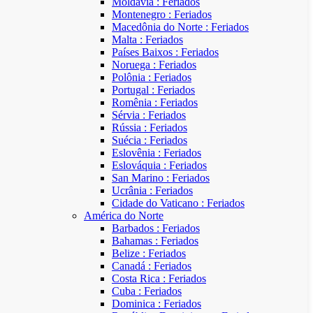
Moldávia : Feriados
Montenegro : Feriados
Macedônia do Norte : Feriados
Malta : Feriados
Países Baixos : Feriados
Noruega : Feriados
Polônia : Feriados
Portugal : Feriados
Romênia : Feriados
Sérvia : Feriados
Rússia : Feriados
Suécia : Feriados
Eslovênia : Feriados
Eslováquia : Feriados
San Marino : Feriados
Ucrânia : Feriados
Cidade do Vaticano : Feriados
América do Norte
Barbados : Feriados
Bahamas : Feriados
Belize : Feriados
Canadá : Feriados
Costa Rica : Feriados
Cuba : Feriados
Dominica : Feriados