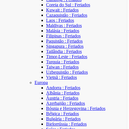
Coreia do Sul : Feriados
Kuwait : Feriados
Cazaquistão : Feriados
Laos : Feriados
Maldivas : Feriados
Malásia : Feriados
Filipinas : Feriados
Paquistão : Feriados
Singapura : Feriados
Tailândia : Feriados
Timor-Leste : Feriados
Turquia : Feriados
Taiwan : Feriados
Uzbequistão : Feriados
Vietnã : Feriados
Europa
Andorra : Feriados
Albânia : Feriados
Áustria : Feriados
Azerbaijão : Feriados
Bósnia e Herzegovina : Feriados
Bélgica : Feriados
Bulgária : Feriados
Bielorrússia : Feriados