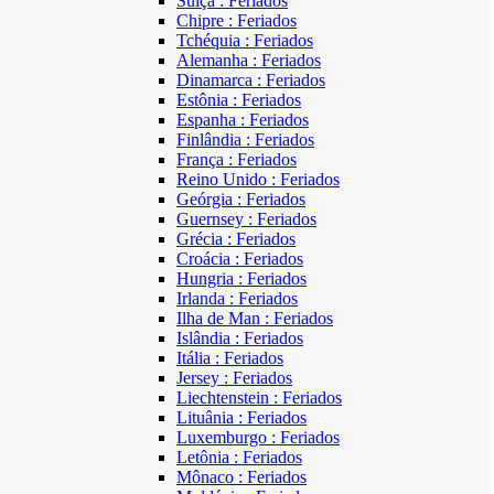
Suíça : Feriados
Chipre : Feriados
Tchéquia : Feriados
Alemanha : Feriados
Dinamarca : Feriados
Estônia : Feriados
Espanha : Feriados
Finlândia : Feriados
França : Feriados
Reino Unido : Feriados
Geórgia : Feriados
Guernsey : Feriados
Grécia : Feriados
Croácia : Feriados
Hungria : Feriados
Irlanda : Feriados
Ilha de Man : Feriados
Islândia : Feriados
Itália : Feriados
Jersey : Feriados
Liechtenstein : Feriados
Lituânia : Feriados
Luxemburgo : Feriados
Letônia : Feriados
Mônaco : Feriados