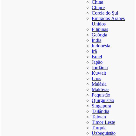
China
Chipre
Coreia do Sul
Emirados Árabes
Unidos
Filipinas
Geórgia
Índia
Indonésia
Irã
Israel
Japão
Jordânia
Kuwait
Laos
Malásia
Maldivas
Paquistão
Quirguistão
Singapura
Tailândia
Taiwan
Timor-Leste
Turquia
Uzbequistão