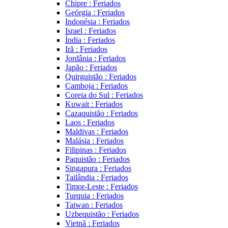
Chipre : Feriados
Geórgia : Feriados
Indonésia : Feriados
Israel : Feriados
Índia : Feriados
Irã : Feriados
Jordânia : Feriados
Japão : Feriados
Quirguistão : Feriados
Camboja : Feriados
Coreia do Sul : Feriados
Kuwait : Feriados
Cazaquistão : Feriados
Laos : Feriados
Maldivas : Feriados
Malásia : Feriados
Filipinas : Feriados
Paquistão : Feriados
Singapura : Feriados
Tailândia : Feriados
Timor-Leste : Feriados
Turquia : Feriados
Taiwan : Feriados
Uzbequistão : Feriados
Vietnã : Feriados