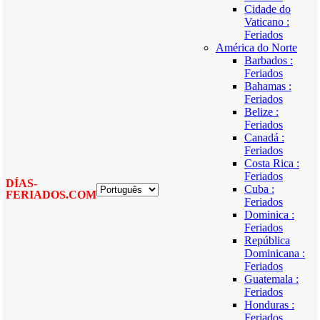
Cidade do
Vaticano :
Feriados
América do Norte
Barbados :
Feriados
Bahamas :
Feriados
Belize :
Feriados
Canadá :
Feriados
Costa Rica :
Feriados
DÍAS-
Cuba :
FERIADOS.COM
Feriados
Dominica :
Feriados
República
Dominicana :
Feriados
Guatemala :
Feriados
Honduras :
Feriados