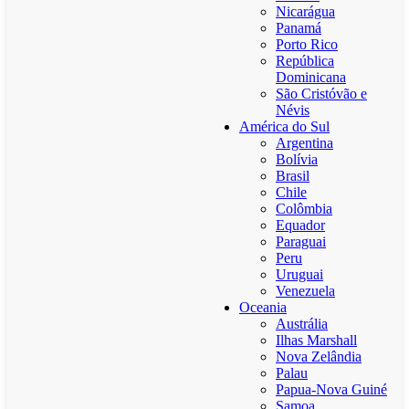
Nicarágua
Panamá
Porto Rico
República
Dominicana
São Cristóvão e
Névis
América do Sul
Argentina
Bolívia
Brasil
Chile
Colômbia
Equador
Paraguai
Peru
Uruguai
Venezuela
Oceania
Austrália
Ilhas Marshall
Nova Zelândia
Palau
Papua-Nova Guiné
Samoa