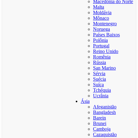
Macedônia do Norte
Malta
Moldávia
Mônaco
Montenegro
Noruega
Países Baixos
Polônia
Portugal
Reino Unido
Romênia
Rússia
San Marino
Sérvia
Suécia
Suíça
Tchéquia
Ucrânia
Ásia
Afeganistão
Bangladesh
Barein
Brunei
Camboja
Cazaquistão