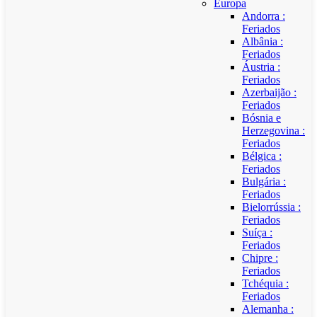
Europa
Andorra :
Feriados
Albânia :
Feriados
Áustria :
Feriados
Azerbaijão :
Feriados
Bósnia e
Herzegovina :
Feriados
Bélgica :
Feriados
Bulgária :
Feriados
Bielorrússia :
Feriados
Suíça :
Feriados
Chipre :
Feriados
Tchéquia :
Feriados
Alemanha :