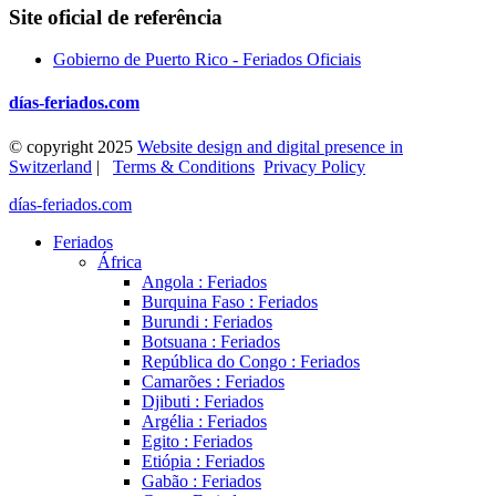
Site oficial de referência
Gobierno de Puerto Rico - Feriados Oficiais
días-feriados.com
© copyright 2025
Website design and digital presence in
Switzerland
|
Terms & Conditions
Privacy Policy
días-feriados.com
Feriados
África
Angola : Feriados
Burquina Faso : Feriados
Burundi : Feriados
Botsuana : Feriados
República do Congo : Feriados
Camarões : Feriados
Djibuti : Feriados
Argélia : Feriados
Egito : Feriados
Etiópia : Feriados
Gabão : Feriados