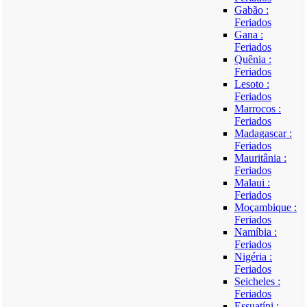
Gabão :
Feriados
Gana :
Feriados
Quênia :
Feriados
Lesoto :
Feriados
Marrocos :
Feriados
Madagascar :
Feriados
Mauritânia :
Feriados
Malaui :
Feriados
Moçambique :
Feriados
Namíbia :
Feriados
Nigéria :
Feriados
Seicheles :
Feriados
Essuatíni :