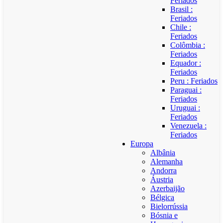
Feriados
Brasil :
Feriados
Chile :
Feriados
Colômbia :
Feriados
Equador :
Feriados
Peru : Feriados
Paraguai :
Feriados
Uruguai :
Feriados
Venezuela :
Feriados
Europa
Albânia
Alemanha
Andorra
Áustria
Azerbaijão
Bélgica
Bielorrússia
Bósnia e