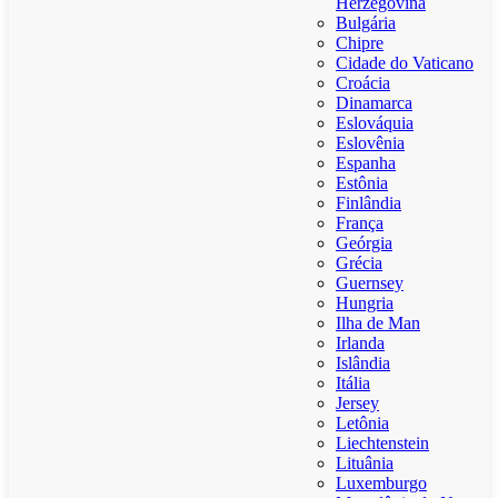
Herzegovina
Bulgária
Chipre
Cidade do Vaticano
Croácia
Dinamarca
Eslováquia
Eslovênia
Espanha
Estônia
Finlândia
França
Geórgia
Grécia
Guernsey
Hungria
Ilha de Man
Irlanda
Islândia
Itália
Jersey
Letônia
Liechtenstein
Lituânia
Luxemburgo