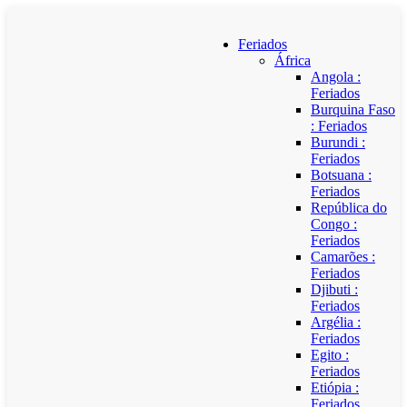
Feriados
África
Angola :
Feriados
Burquina Faso
: Feriados
Burundi :
Feriados
Botsuana :
Feriados
República do
Congo :
Feriados
Camarões :
Feriados
Djibuti :
Feriados
Argélia :
Feriados
Egito :
Feriados
Etiópia :
Feriados