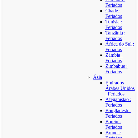
Feriados
Chade :
Feriados
Tunísia :
Feriados
Tanzânia :
Feriados
África do Sul :
Feriados
Zâmbia :
Feriados
Zimbábue :
Feriados
Ásia
Emirados
Árabes Unidos
: Feriados
Afeganistão :
Feriados
Bangladesh :
Feriados
Barein :
Feriados
Brunei :