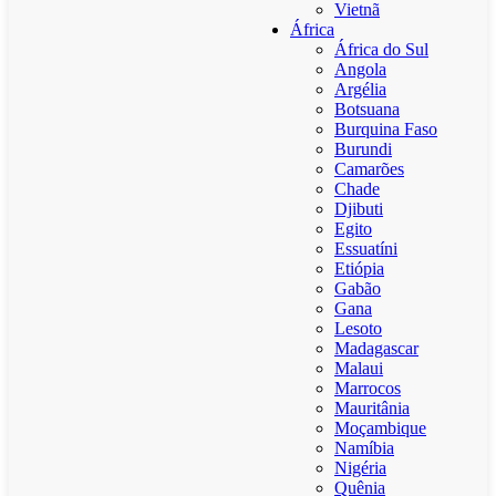
Vietnã
África
África do Sul
Angola
Argélia
Botsuana
Burquina Faso
Burundi
Camarões
Chade
Djibuti
Egito
Essuatíni
Etiópia
Gabão
Gana
Lesoto
Madagascar
Malaui
Marrocos
Mauritânia
Moçambique
Namíbia
Nigéria
Quênia