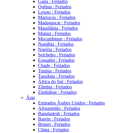
Gana : Feriados
Quênia : Feriados
Lesoto : Feriados
Marrocos : Feriados
Madagascar : Feriados
Mauritânia : Feriados
Malaui : Feriados
Moçambique : Feriados
Namíbia : Feriados
Nigéria : Feriados
Seicheles : Feriados
Essuatíni : Feriados
Chade : Feriados
Tunísia : Feriados
Tanzânia : Feriados
África do Sul : Feriados
Zâmbia : Feriados
Zimbábue : Feriados
Ásia
Emirados Árabes Unidos : Feriados
Afeganistão : Feriados
Bangladesh : Feriados
Barein : Feriados
Brunei : Feriados
China : Feriados