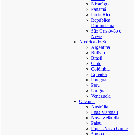
Nicarágua
Panamá
Porto Rico
República
Dominicana
São Cristóvão e
Névis
América do Sul
Argentina
Bolívia
Brasil
Chile
Colômbia
Equador
Paraguai
Peru
Uruguai
Venezuela
Oceania
Austrália
Ilhas Marshall
Nova Zelândia
Palau
Papua-Nova Guiné
Samoa