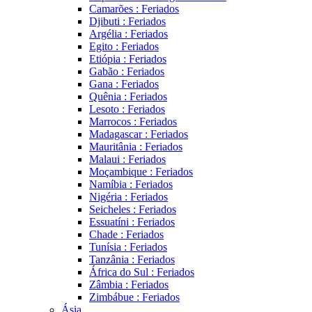
Camarões : Feriados
Djibuti : Feriados
Argélia : Feriados
Egito : Feriados
Etiópia : Feriados
Gabão : Feriados
Gana : Feriados
Quênia : Feriados
Lesoto : Feriados
Marrocos : Feriados
Madagascar : Feriados
Mauritânia : Feriados
Malaui : Feriados
Moçambique : Feriados
Namíbia : Feriados
Nigéria : Feriados
Seicheles : Feriados
Essuatíni : Feriados
Chade : Feriados
Tunísia : Feriados
Tanzânia : Feriados
África do Sul : Feriados
Zâmbia : Feriados
Zimbábue : Feriados
Ásia