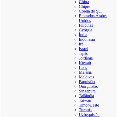
China
Chipre
Coreia do Sul
Emirados Árabes
Unidos
Filipinas
Geórgia
Índia
Indonésia
Irã
Israel
Japão
Jordânia
Kuwait
Laos
Malásia
Maldivas
Paquistão
Quirguistão
Singapura
Tailândia
Taiwan
Timor-Leste
Turquia
Uzbequistão