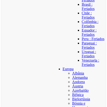
Feriados
Brasil :
Feriados
Chile :
Feriados
Colômbia :
Feriados
Equador :
Feriados
Peru : Feriados
Paraguai :
Feriados
Uruguai :
Feriados
Venezuela :
Feriados
Europa
Albânia
Alemanha
Andorra
Áustria
Azerbaijão
Bélgica
Bielorrússia
Bósnia e