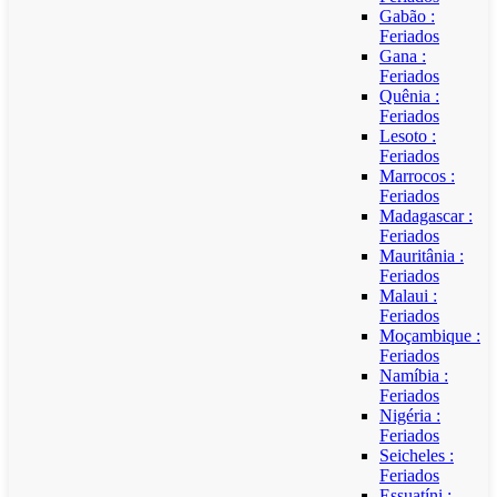
Gabão :
Feriados
Gana :
Feriados
Quênia :
Feriados
Lesoto :
Feriados
Marrocos :
Feriados
Madagascar :
Feriados
Mauritânia :
Feriados
Malaui :
Feriados
Moçambique :
Feriados
Namíbia :
Feriados
Nigéria :
Feriados
Seicheles :
Feriados
Essuatíni :