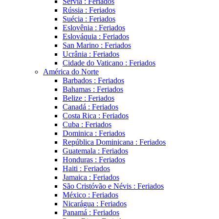
Sérvia : Feriados
Rússia : Feriados
Suécia : Feriados
Eslovênia : Feriados
Eslováquia : Feriados
San Marino : Feriados
Ucrânia : Feriados
Cidade do Vaticano : Feriados
América do Norte
Barbados : Feriados
Bahamas : Feriados
Belize : Feriados
Canadá : Feriados
Costa Rica : Feriados
Cuba : Feriados
Dominica : Feriados
República Dominicana : Feriados
Guatemala : Feriados
Honduras : Feriados
Haiti : Feriados
Jamaica : Feriados
São Cristóvão e Névis : Feriados
México : Feriados
Nicarágua : Feriados
Panamá : Feriados