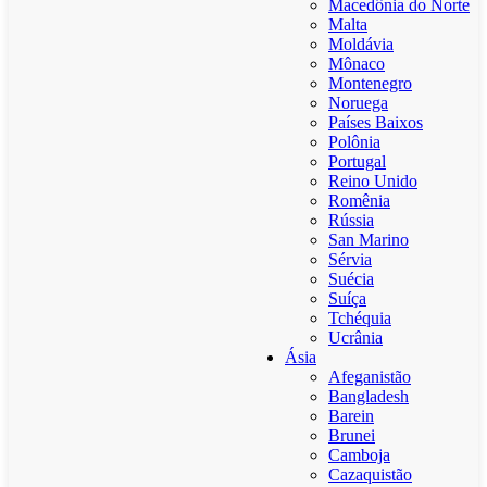
Macedônia do Norte
Malta
Moldávia
Mônaco
Montenegro
Noruega
Países Baixos
Polônia
Portugal
Reino Unido
Romênia
Rússia
San Marino
Sérvia
Suécia
Suíça
Tchéquia
Ucrânia
Ásia
Afeganistão
Bangladesh
Barein
Brunei
Camboja
Cazaquistão