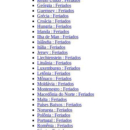
Reino Unido : Feriados
Geórgia : Feriados
Guernsey : Feriados
Grécia : Feriados
Croácia : Feriados
Hungria : Feriados
Irlanda : Feriados
Ilha de Man : Feriados
Islândia : Feriados
Itália : Feriados
Jersey : Feriados
Liechtenstein : Feriados
Lituânia : Feriados
Luxemburgo : Feriados
Letônia : Feriados
Mônaco : Feriados
Moldávia : Feriados
Montenegro : Feriados
Macedônia do Norte : Feriados
Malta : Feriados
Países Baixos : Feriados
Noruega : Feriados
Polônia : Feriados
Portugal : Feriados
Romênia : Feriados