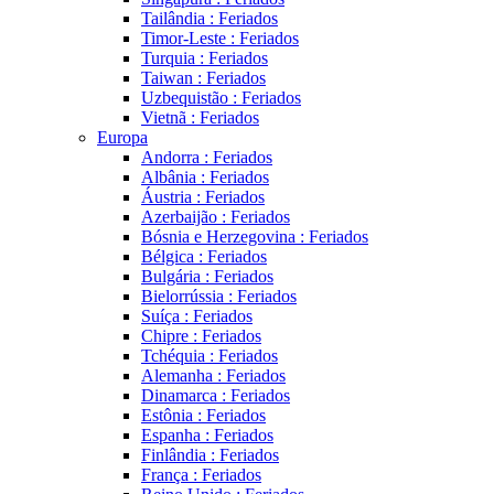
Tailândia : Feriados
Timor-Leste : Feriados
Turquia : Feriados
Taiwan : Feriados
Uzbequistão : Feriados
Vietnã : Feriados
Europa
Andorra : Feriados
Albânia : Feriados
Áustria : Feriados
Azerbaijão : Feriados
Bósnia e Herzegovina : Feriados
Bélgica : Feriados
Bulgária : Feriados
Bielorrússia : Feriados
Suíça : Feriados
Chipre : Feriados
Tchéquia : Feriados
Alemanha : Feriados
Dinamarca : Feriados
Estônia : Feriados
Espanha : Feriados
Finlândia : Feriados
França : Feriados