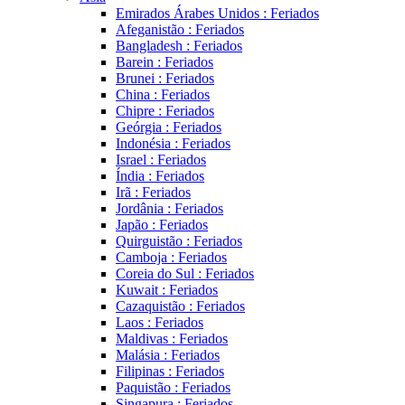
Emirados Árabes Unidos : Feriados
Afeganistão : Feriados
Bangladesh : Feriados
Barein : Feriados
Brunei : Feriados
China : Feriados
Chipre : Feriados
Geórgia : Feriados
Indonésia : Feriados
Israel : Feriados
Índia : Feriados
Irã : Feriados
Jordânia : Feriados
Japão : Feriados
Quirguistão : Feriados
Camboja : Feriados
Coreia do Sul : Feriados
Kuwait : Feriados
Cazaquistão : Feriados
Laos : Feriados
Maldivas : Feriados
Malásia : Feriados
Filipinas : Feriados
Paquistão : Feriados
Singapura : Feriados