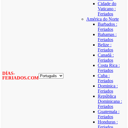
Cidade do
Vaticano :
Feriados
América do Norte
Barbados :
Feriados
Bahamas :
Feriados
Belize :
Feriados
Canadá :
Feriados
Costa Rica :
Feriados
DÍAS-
Cuba :
FERIADOS.COM
Feriados
Dominica :
Feriados
República
Dominicana :
Feriados
Guatemala :
Feriados
Honduras :
Feriados