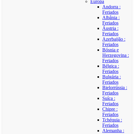
Europa
Andorra :
Feriados
Albânia :
Feriados
Áustria :
Feriados
Azerbaijão :
Feriados
Bósnia e
Herzegovina :
Feriados
Bélgica :
Feriados
Bulgária :
Feriados
Bielorrússia :
Feriados
Suíça :
Feriados
Chipre :
Feriados
Tchéquia :
Feriados
Alemanha :