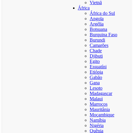
Vietnã
África
África do Sul
Angola
Argélia
Botsuana
Burquina Faso
Burundi
Camarões
Chade
Djibuti
Egito
Essuatíni
Etiópia
Gabão
Gana
Lesoto
Madagascar
Malaui
Marrocos
Mauritânia
Moçambique
Namíbia
Nigéria
Quênia