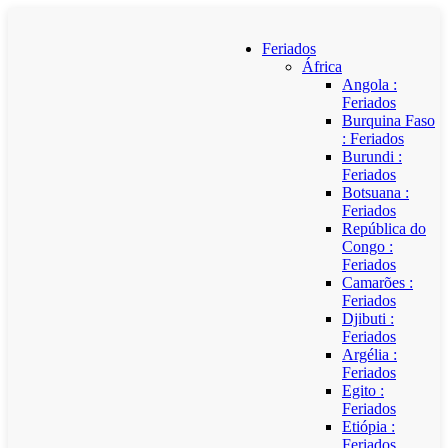
Feriados
África
Angola :
Feriados
Burquina Faso
: Feriados
Burundi :
Feriados
Botsuana :
Feriados
República do
Congo :
Feriados
Camarões :
Feriados
Djibuti :
Feriados
Argélia :
Feriados
Egito :
Feriados
Etiópia :
Feriados