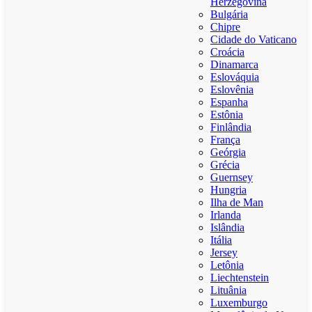
Herzegovina
Bulgária
Chipre
Cidade do Vaticano
Croácia
Dinamarca
Eslováquia
Eslovênia
Espanha
Estônia
Finlândia
França
Geórgia
Grécia
Guernsey
Hungria
Ilha de Man
Irlanda
Islândia
Itália
Jersey
Letônia
Liechtenstein
Lituânia
Luxemburgo