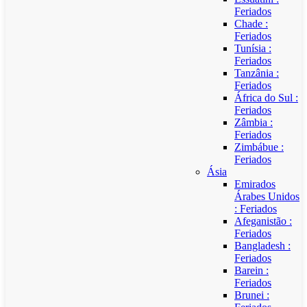
Feriados
Chade :
Feriados
Tunísia :
Feriados
Tanzânia :
Feriados
África do Sul :
Feriados
Zâmbia :
Feriados
Zimbábue :
Feriados
Ásia
Emirados
Árabes Unidos
: Feriados
Afeganistão :
Feriados
Bangladesh :
Feriados
Barein :
Feriados
Brunei :