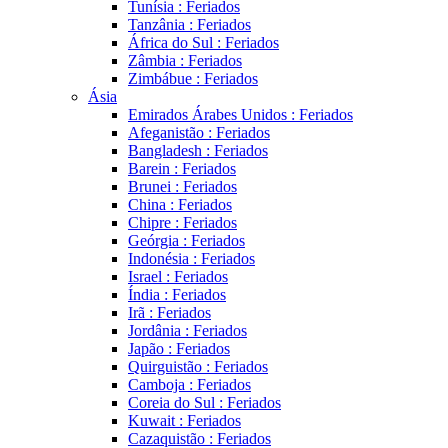
Tunísia : Feriados
Tanzânia : Feriados
África do Sul : Feriados
Zâmbia : Feriados
Zimbábue : Feriados
Ásia
Emirados Árabes Unidos : Feriados
Afeganistão : Feriados
Bangladesh : Feriados
Barein : Feriados
Brunei : Feriados
China : Feriados
Chipre : Feriados
Geórgia : Feriados
Indonésia : Feriados
Israel : Feriados
Índia : Feriados
Irã : Feriados
Jordânia : Feriados
Japão : Feriados
Quirguistão : Feriados
Camboja : Feriados
Coreia do Sul : Feriados
Kuwait : Feriados
Cazaquistão : Feriados