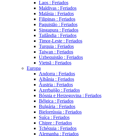
Laos : Feriados
Maldivas : Feriados
Malásia : Feriados
Filipinas : Feriados
Paquistão : Feriados
Singapura : Feriados
Tailândia : Feriados
Timor-Leste : Feriados
Turquia : Feriados
Taiwan : Feriados
Uzbequistão : Feriados
Vietnã : Feriados
Europa
Andorra : Feriados
Albânia : Feriados
Áustria : Feriados
Azerbaijão : Feriados
Bósnia e Herzegovina : Feriados
Bélgica : Feriados
Bulgária : Feriados
Bielorrússia : Feriados
Suíça : Feriados
Chipre : Feriados
Tchéquia : Feriados
Alemanha : Feriados