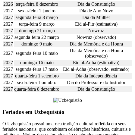
2026
terça-feira 8 dezembro
Dia da Constituição
2027
sexta-feira 1 janeiro
Dia de Ano Novo
2027
segunda-feira 8 março
Dia da Mulher
2027
terça-feira 9 março
Eid al-Fitr (estimativa)
2027
domingo 21 março
Nowruz
2027
segunda-feira 22 março
Nowruz (observado)
2027
domingo 9 maio
Dia da Memória e da Honra
Dia da Memória e da Honra
2027
segunda-feira 10 maio
(observado)
2027
domingo 16 maio
Eid al-Adha (estimativa)
2027
segunda-feira 17 maio
Eid al-Adha (observado, estimado)
2027
quarta-feira 1 setembro
Dia da Independência
2027
sexta-feira 1 outubro
Dia do Professor e do Instrutor
2027
quarta-feira 8 dezembro
Dia da Constituição
Feriados em Uzbequistão
O Uzbequistão possui uma rica tradição cultural refletida em seus
feriados nacionais, que combinam celebrações históricas, culturais e
religiosas. Muitos desses feriados são celebrados com eventos