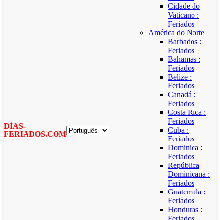
Cidade do
Vaticano :
Feriados
América do Norte
Barbados :
Feriados
Bahamas :
Feriados
Belize :
Feriados
Canadá :
Feriados
Costa Rica :
Feriados
DÍAS-
Cuba :
FERIADOS.COM
Feriados
Dominica :
Feriados
República
Dominicana :
Feriados
Guatemala :
Feriados
Honduras :
Feriados