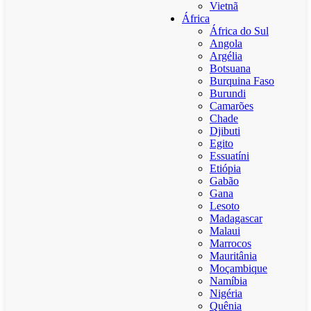
Vietnã
África
África do Sul
Angola
Argélia
Botsuana
Burquina Faso
Burundi
Camarões
Chade
Djibuti
Egito
Essuatíni
Etiópia
Gabão
Gana
Lesoto
Madagascar
Malaui
Marrocos
Mauritânia
Moçambique
Namíbia
Nigéria
Quênia