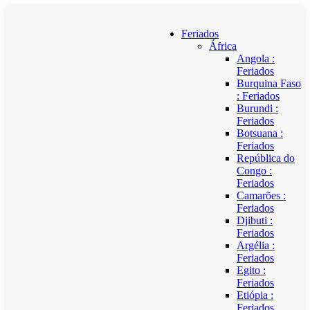
Feriados
África
Angola :
Feriados
Burquina Faso
: Feriados
Burundi :
Feriados
Botsuana :
Feriados
República do
Congo :
Feriados
Camarões :
Feriados
Djibuti :
Feriados
Argélia :
Feriados
Egito :
Feriados
Etiópia :
Feriados