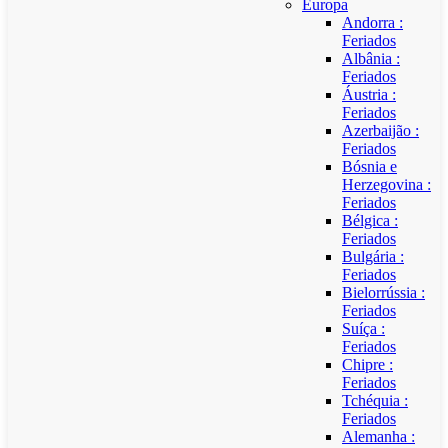
Europa
Andorra :
Feriados
Albânia :
Feriados
Áustria :
Feriados
Azerbaijão :
Feriados
Bósnia e
Herzegovina :
Feriados
Bélgica :
Feriados
Bulgária :
Feriados
Bielorrússia :
Feriados
Suíça :
Feriados
Chipre :
Feriados
Tchéquia :
Feriados
Alemanha :