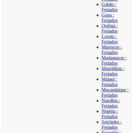
Gabão :
Feriados
Gana :
Feriados
Quênia :
Feriados
Lesoto :
Feriados
Marrocos :
Feriados
Madagascar :
Feriados
Mauritânia :
Feriados
Malaui :
Feriados
Moçambique :
Feriados
Namíbia :
Feriados
Nigéria :
Feriados
Seicheles :
Feriados
Essuatíni :