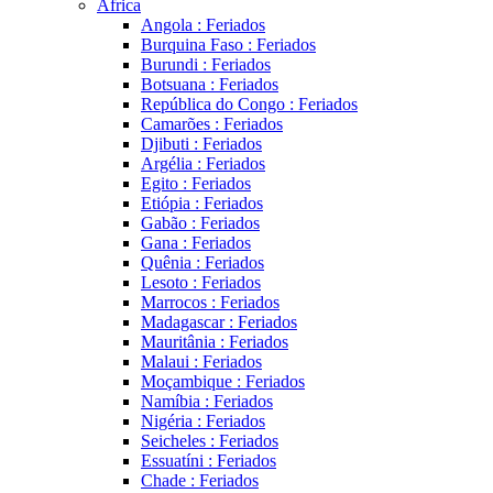
África
Angola : Feriados
Burquina Faso : Feriados
Burundi : Feriados
Botsuana : Feriados
República do Congo : Feriados
Camarões : Feriados
Djibuti : Feriados
Argélia : Feriados
Egito : Feriados
Etiópia : Feriados
Gabão : Feriados
Gana : Feriados
Quênia : Feriados
Lesoto : Feriados
Marrocos : Feriados
Madagascar : Feriados
Mauritânia : Feriados
Malaui : Feriados
Moçambique : Feriados
Namíbia : Feriados
Nigéria : Feriados
Seicheles : Feriados
Essuatíni : Feriados
Chade : Feriados