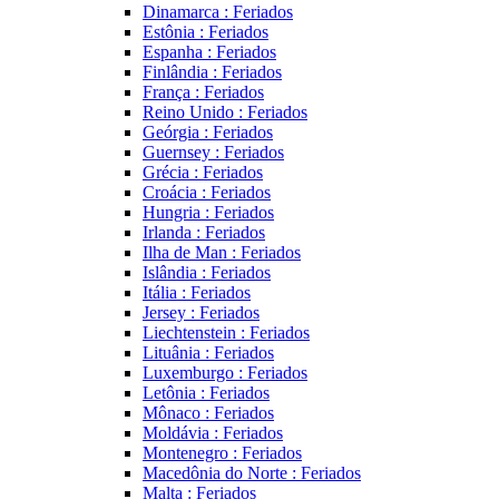
Dinamarca : Feriados
Estônia : Feriados
Espanha : Feriados
Finlândia : Feriados
França : Feriados
Reino Unido : Feriados
Geórgia : Feriados
Guernsey : Feriados
Grécia : Feriados
Croácia : Feriados
Hungria : Feriados
Irlanda : Feriados
Ilha de Man : Feriados
Islândia : Feriados
Itália : Feriados
Jersey : Feriados
Liechtenstein : Feriados
Lituânia : Feriados
Luxemburgo : Feriados
Letônia : Feriados
Mônaco : Feriados
Moldávia : Feriados
Montenegro : Feriados
Macedônia do Norte : Feriados
Malta : Feriados