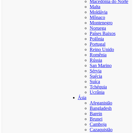
Macedônia do Norte
Malta
Moldávia
Mônaco
Montenegro
Noruega
Países Baixos
Polônia
Portugal
Reino Unido
Romênia
Rússia
San Marino
Sérvia
Suécia
Suíça
Tchéquia
Ucrânia
Ásia
Afeganistão
Bangladesh
Barein
Brunei
Camboja
Cazaquistão