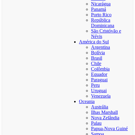
Nicarágua
Panamá
Porto Rico
República
Dominicana
São Cristóvão e
Névis
América do Sul
Argentina
Bolívia
Brasil
Chile
Colômbia
Equador
Paraguai
Peru
Uruguai
Venezuela
Oceania
Austrália
Ilhas Marshall
Nova Zelândia
Palau
Papua-Nova Guiné
Samoa