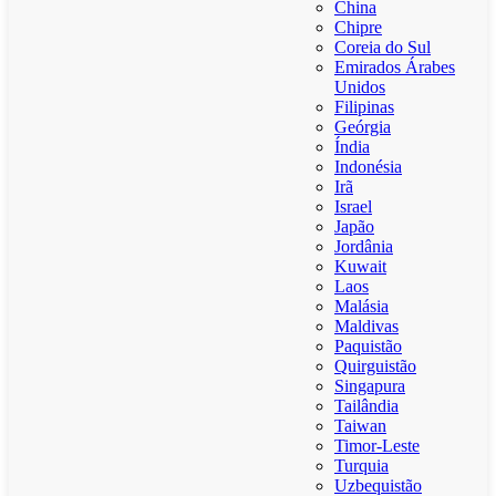
China
Chipre
Coreia do Sul
Emirados Árabes
Unidos
Filipinas
Geórgia
Índia
Indonésia
Irã
Israel
Japão
Jordânia
Kuwait
Laos
Malásia
Maldivas
Paquistão
Quirguistão
Singapura
Tailândia
Taiwan
Timor-Leste
Turquia
Uzbequistão