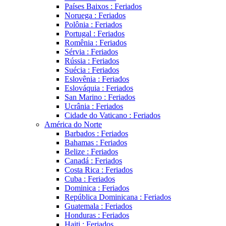
Países Baixos : Feriados
Noruega : Feriados
Polônia : Feriados
Portugal : Feriados
Romênia : Feriados
Sérvia : Feriados
Rússia : Feriados
Suécia : Feriados
Eslovênia : Feriados
Eslováquia : Feriados
San Marino : Feriados
Ucrânia : Feriados
Cidade do Vaticano : Feriados
América do Norte
Barbados : Feriados
Bahamas : Feriados
Belize : Feriados
Canadá : Feriados
Costa Rica : Feriados
Cuba : Feriados
Dominica : Feriados
República Dominicana : Feriados
Guatemala : Feriados
Honduras : Feriados
Haiti : Feriados