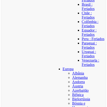
Feriados
Brasil :
Feriados
Chile :
Feriados
Colômbia :
Feriados
Equador :
Feriados
Peru : Feriados
Paraguai :
Feriados
Uruguai :
Feriados
Venezuela :
Feriados
Europa
Albânia
Alemanha
Andorra
Áustria
Azerbaijão
Bélgica
Bielorrússia
Bósnia e