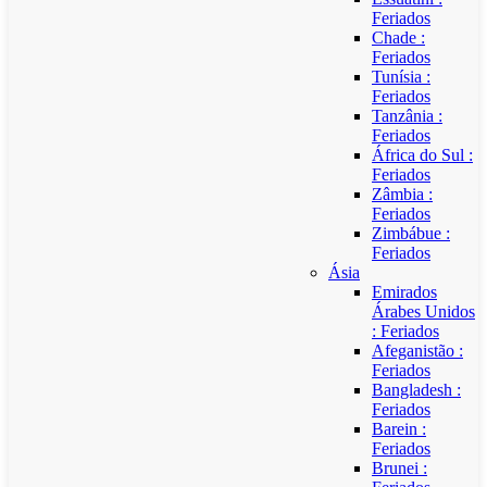
Feriados
Chade :
Feriados
Tunísia :
Feriados
Tanzânia :
Feriados
África do Sul :
Feriados
Zâmbia :
Feriados
Zimbábue :
Feriados
Ásia
Emirados
Árabes Unidos
: Feriados
Afeganistão :
Feriados
Bangladesh :
Feriados
Barein :
Feriados
Brunei :