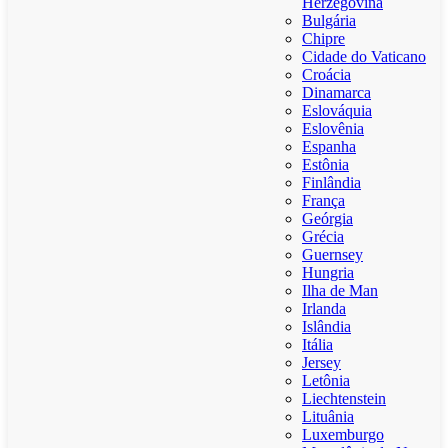
Herzegovina
Bulgária
Chipre
Cidade do Vaticano
Croácia
Dinamarca
Eslováquia
Eslovênia
Espanha
Estônia
Finlândia
França
Geórgia
Grécia
Guernsey
Hungria
Ilha de Man
Irlanda
Islândia
Itália
Jersey
Letônia
Liechtenstein
Lituânia
Luxemburgo