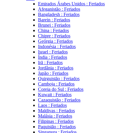
Emirados Árabes Unidos : Feriados
Afeganistão : Feriados
Bangladesh : Feriados
Barein : Feriados
Brunei : Feriados
China : Feriados
Chipre : Feriados
Geórgia : Feriados
Indonésia : Feriados
Israel : Feriados
Índia : Feriados
Irã : Feriados
Jordânia : Feriados
Japão : Feriados
Quirguistão : Feriados
Camboja : Feriados
Coreia do Sul : Feriados
Kuwait : Feriados
Cazaquistão : Feriados
Laos : Feriados
Maldivas : Feriados
Malásia : Feriados
Filipinas : Feriados
Paquistão : Feriados
Singapura : Feriados