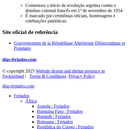
Comemora o início da revolução argelina contra o
domínio colonial francês em 1º de novembro de 1954.
É marcado por cerimônias oficiais, homenagens e
celebrações patrióticas.
Site oficial de referência
Gouvernement de la République Algérienne Démocratique et
Populaire
días-feriados.com
© copyright 2025
Website design and digital presence in
Switzerland
|
Terms & Conditions
Privacy Policy
días-feriados.com
Feriados
África
Angola : Feriados
Burquina Faso : Feriados
Burundi : Feriados
Botsuana : Feriados
República do Congo : Feriados