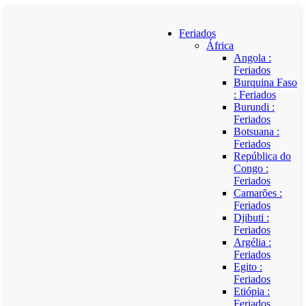
Feriados
África
Angola :
Feriados
Burquina Faso
: Feriados
Burundi :
Feriados
Botsuana :
Feriados
República do
Congo :
Feriados
Camarões :
Feriados
Djibuti :
Feriados
Argélia :
Feriados
Egito :
Feriados
Etiópia :
Feriados