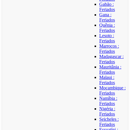
Gabão :
Feriados
Gana :
Feriados
Quênia :
Feriados
Lesoto :
Feriados
Marrocos :
Feriados
Madagascar :
Feriados
Mauritânia :
Feriados
Malaui :
Feriados
Moçambique :
Feriados
Namíbia :
Feriados
Nigéria :
Feriados
Seicheles :
Feriados
Essuatíni :