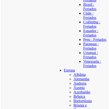
Feriados
Brasil :
Feriados
Chile :
Feriados
Colômbia :
Feriados
Equador :
Feriados
Peru : Feriados
Paraguai :
Feriados
Uruguai :
Feriados
Venezuela :
Feriados
Europa
Albânia
Alemanha
Andorra
Áustria
Azerbaijão
Bélgica
Bielorrússia
Bósnia e