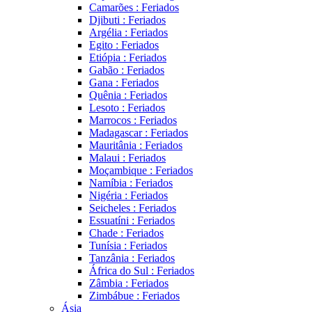
Camarões : Feriados
Djibuti : Feriados
Argélia : Feriados
Egito : Feriados
Etiópia : Feriados
Gabão : Feriados
Gana : Feriados
Quênia : Feriados
Lesoto : Feriados
Marrocos : Feriados
Madagascar : Feriados
Mauritânia : Feriados
Malaui : Feriados
Moçambique : Feriados
Namíbia : Feriados
Nigéria : Feriados
Seicheles : Feriados
Essuatíni : Feriados
Chade : Feriados
Tunísia : Feriados
Tanzânia : Feriados
África do Sul : Feriados
Zâmbia : Feriados
Zimbábue : Feriados
Ásia