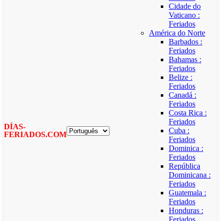
Cidade do
Vaticano :
Feriados
América do Norte
Barbados :
Feriados
Bahamas :
Feriados
Belize :
Feriados
Canadá :
Feriados
Costa Rica :
Feriados
DÍAS-
Cuba :
FERIADOS.COM
Feriados
Dominica :
Feriados
República
Dominicana :
Feriados
Guatemala :
Feriados
Honduras :
Feriados