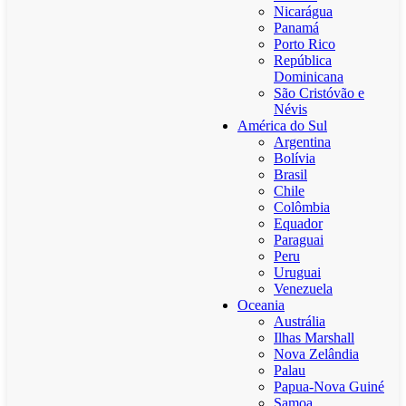
Nicarágua
Panamá
Porto Rico
República
Dominicana
São Cristóvão e
Névis
América do Sul
Argentina
Bolívia
Brasil
Chile
Colômbia
Equador
Paraguai
Peru
Uruguai
Venezuela
Oceania
Austrália
Ilhas Marshall
Nova Zelândia
Palau
Papua-Nova Guiné
Samoa