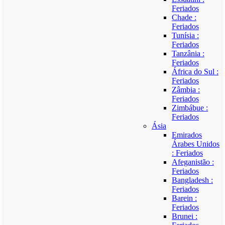
Feriados
Chade :
Feriados
Tunísia :
Feriados
Tanzânia :
Feriados
África do Sul :
Feriados
Zâmbia :
Feriados
Zimbábue :
Feriados
Ásia
Emirados
Árabes Unidos
: Feriados
Afeganistão :
Feriados
Bangladesh :
Feriados
Barein :
Feriados
Brunei :