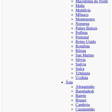
Macedônia do Norte
Malta
Moldávia
Mônaco
Montenegro
Noruega
Países Baixos
Polônia
Portugal
Reino Unido
Romênia
Rússia
San Marino
Sérvia
Suécia
Suíça
Tchéquia
Ucrânia
Ásia
Afeganistão
Bangladesh
Barein
Brunei
Camboja
Cazaquistão