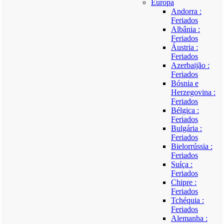
Europa
Andorra :
Feriados
Albânia :
Feriados
Áustria :
Feriados
Azerbaijão :
Feriados
Bósnia e
Herzegovina :
Feriados
Bélgica :
Feriados
Bulgária :
Feriados
Bielorrússia :
Feriados
Suíça :
Feriados
Chipre :
Feriados
Tchéquia :
Feriados
Alemanha :