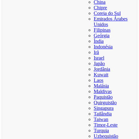
China
Chipre
Coreia do Sul
Emirados Árabes
Unidos
Filipinas
Geórgia
Índia
Indonésia
Irã
Israel
Japão
Jordânia
Kuwait
Laos
Malásia
Maldivas
Paquistão
Quirguistão
Singapura
Tailândia
Taiwan
Timor-Leste
Turquia
Uzbequistão