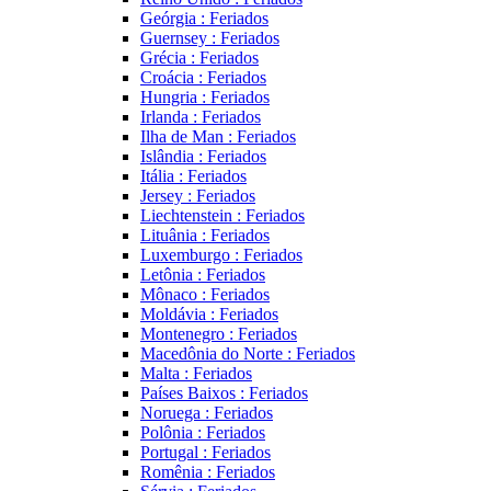
Geórgia : Feriados
Guernsey : Feriados
Grécia : Feriados
Croácia : Feriados
Hungria : Feriados
Irlanda : Feriados
Ilha de Man : Feriados
Islândia : Feriados
Itália : Feriados
Jersey : Feriados
Liechtenstein : Feriados
Lituânia : Feriados
Luxemburgo : Feriados
Letônia : Feriados
Mônaco : Feriados
Moldávia : Feriados
Montenegro : Feriados
Macedônia do Norte : Feriados
Malta : Feriados
Países Baixos : Feriados
Noruega : Feriados
Polônia : Feriados
Portugal : Feriados
Romênia : Feriados