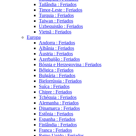
Tailândia : Feriados
Timor-Leste : Feriados
Turquia : Feriados
Taiwan : Feriados
Uzbequistão : Feriados
Vietnã : Feriados
Europa
Andorra : Feriados
Albânia : Feriados
Áustria : Feriados
Azerbaijão : Feriados
Bósnia e Herzegovina : Feriados
Bélgica : Feriados
Bulgária : Feriados
Bielorrússia : Feriados
Suíça : Feriados
Chipre : Feriados
Tchéquia : Feriados
Alemanha : Feriados
Dinamarca : Feriados
Estônia : Feriados
Espanha : Feriados
Finlândia : Feriados
França : Feriados
Reino Unido : Feriados