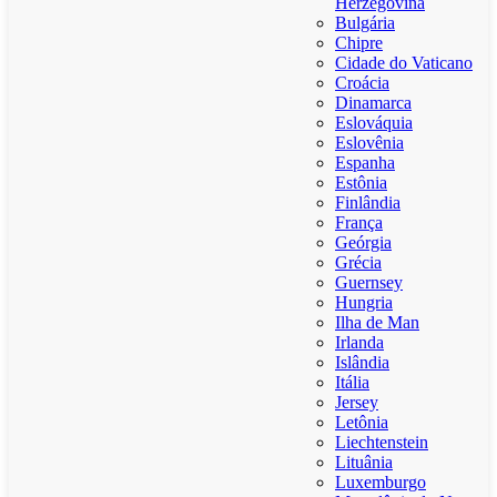
Herzegovina
Bulgária
Chipre
Cidade do Vaticano
Croácia
Dinamarca
Eslováquia
Eslovênia
Espanha
Estônia
Finlândia
França
Geórgia
Grécia
Guernsey
Hungria
Ilha de Man
Irlanda
Islândia
Itália
Jersey
Letônia
Liechtenstein
Lituânia
Luxemburgo