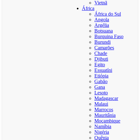
Vietnã
África
África do Sul
Angola
Argélia
Botsuana
Burquina Faso
Burundi
Camarões
Chade
Djibuti
Egito
Essuatíni
Etiópia
Gabão
Gana
Lesoto
Madagascar
Malaui
Marrocos
Mauritânia
Moçambique
Namíbia
Nigéria
Quênia