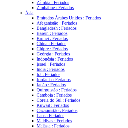
Zâmbia : Feriados
Zimbábue : Feriados
Ásia
Emirados Árabes Unidos : Feriados
Afeganistão : Feriados
Bangladesh : Feriados
Barein : Feriados
Brunei : Feriados
China : Feriados
Chipre : Feriados
Geórgia : Feriados
Indonésia : Feriados
Israel : Feriados
Índia : Feriados
Irã : Feriados
Jordânia : Feriados
Japão : Feriados
Quirguistão : Feriados
Camboja : Feriados
Coreia do Sul : Feriados
Kuwait : Feriados
Cazaquistão : Feriados
Laos : Feriados
Maldivas : Feriados
Malásia : Feriados