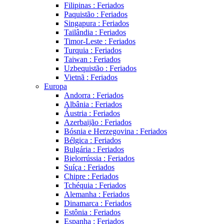
Filipinas : Feriados
Paquistão : Feriados
Singapura : Feriados
Tailândia : Feriados
Timor-Leste : Feriados
Turquia : Feriados
Taiwan : Feriados
Uzbequistão : Feriados
Vietnã : Feriados
Europa
Andorra : Feriados
Albânia : Feriados
Áustria : Feriados
Azerbaijão : Feriados
Bósnia e Herzegovina : Feriados
Bélgica : Feriados
Bulgária : Feriados
Bielorrússia : Feriados
Suíça : Feriados
Chipre : Feriados
Tchéquia : Feriados
Alemanha : Feriados
Dinamarca : Feriados
Estônia : Feriados
Espanha : Feriados