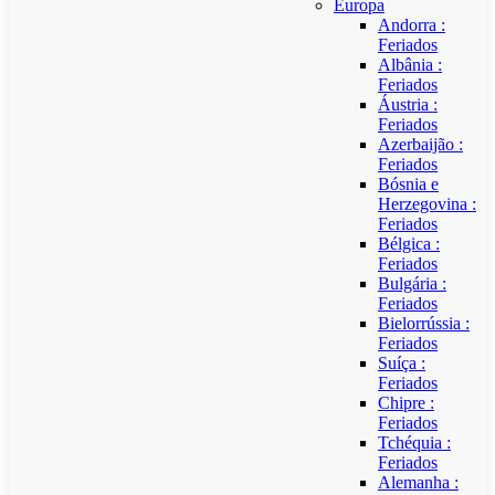
Europa
Andorra :
Feriados
Albânia :
Feriados
Áustria :
Feriados
Azerbaijão :
Feriados
Bósnia e
Herzegovina :
Feriados
Bélgica :
Feriados
Bulgária :
Feriados
Bielorrússia :
Feriados
Suíça :
Feriados
Chipre :
Feriados
Tchéquia :
Feriados
Alemanha :