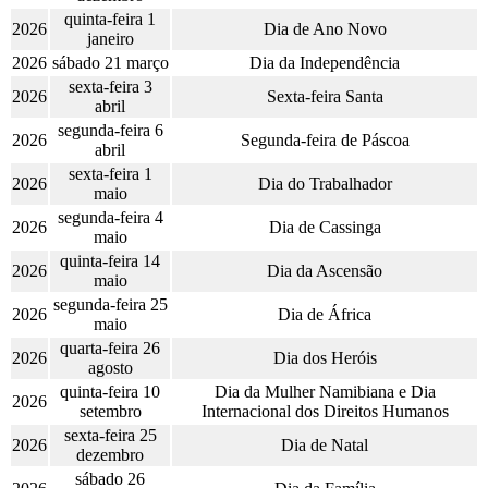
quinta-feira 1
2026
Dia de Ano Novo
janeiro
2026
sábado 21 março
Dia da Independência
sexta-feira 3
2026
Sexta-feira Santa
abril
segunda-feira 6
2026
Segunda-feira de Páscoa
abril
sexta-feira 1
2026
Dia do Trabalhador
maio
segunda-feira 4
2026
Dia de Cassinga
maio
quinta-feira 14
2026
Dia da Ascensão
maio
segunda-feira 25
2026
Dia de África
maio
quarta-feira 26
2026
Dia dos Heróis
agosto
quinta-feira 10
Dia da Mulher Namibiana e Dia
2026
setembro
Internacional dos Direitos Humanos
sexta-feira 25
2026
Dia de Natal
dezembro
sábado 26