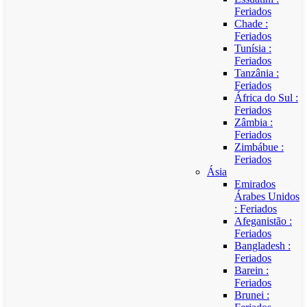
Feriados
Chade :
Feriados
Tunísia :
Feriados
Tanzânia :
Feriados
África do Sul :
Feriados
Zâmbia :
Feriados
Zimbábue :
Feriados
Ásia
Emirados
Árabes Unidos
: Feriados
Afeganistão :
Feriados
Bangladesh :
Feriados
Barein :
Feriados
Brunei :