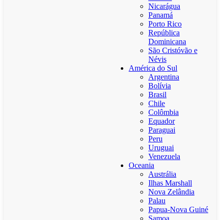
Nicarágua
Panamá
Porto Rico
República
Dominicana
São Cristóvão e
Névis
América do Sul
Argentina
Bolívia
Brasil
Chile
Colômbia
Equador
Paraguai
Peru
Uruguai
Venezuela
Oceania
Austrália
Ilhas Marshall
Nova Zelândia
Palau
Papua-Nova Guiné
Samoa