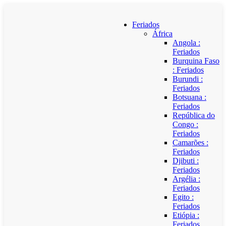
Feriados
África
Angola :
Feriados
Burquina Faso
: Feriados
Burundi :
Feriados
Botsuana :
Feriados
República do
Congo :
Feriados
Camarões :
Feriados
Djibuti :
Feriados
Argélia :
Feriados
Egito :
Feriados
Etiópia :
Feriados