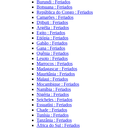
Burundi : Feriados
Botsuana : Feriados
República do Congo : Feriados
Camarões : Feriados
Djibuti : Feriados
Argélia : Feriados
Egito : Feriados
Etiópia : Feriados
Gabão : Feriados
Gana : Feriados
Quênia : Feriados
Lesoto : Feriados
Marrocos : Feriados
Madagascar : Feriados
Mauritânia : Feriados
Malaui : Feriados
Moçambique : Feriados
Namíbia : Feriados
Nigéria : Feriados
Seicheles : Feriados
Essuatíni : Feriados
Chade : Feriados
Tunísia : Feriados
Tanzânia : Feriados
África do Sul : Feriados