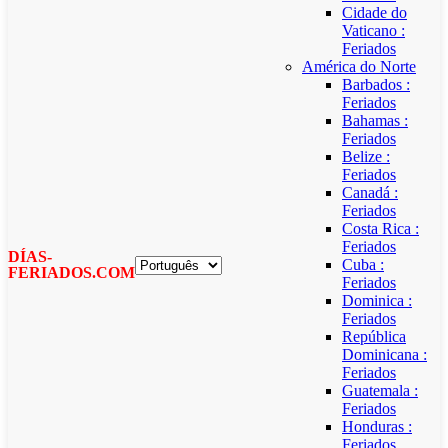
Cidade do
Vaticano :
Feriados
América do Norte
Barbados :
Feriados
Bahamas :
Feriados
Belize :
Feriados
Canadá :
Feriados
Costa Rica :
Feriados
DÍAS-
Cuba :
FERIADOS.COM
Feriados
Dominica :
Feriados
República
Dominicana :
Feriados
Guatemala :
Feriados
Honduras :
Feriados