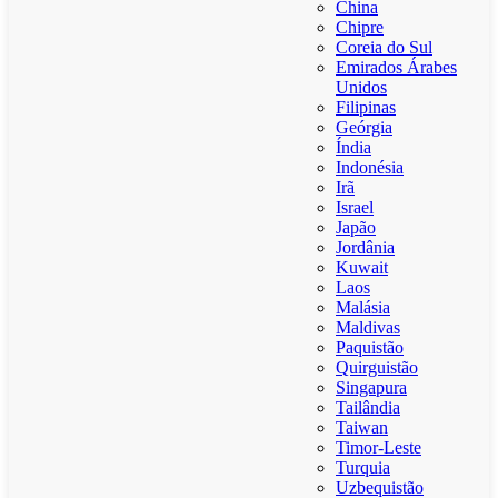
China
Chipre
Coreia do Sul
Emirados Árabes
Unidos
Filipinas
Geórgia
Índia
Indonésia
Irã
Israel
Japão
Jordânia
Kuwait
Laos
Malásia
Maldivas
Paquistão
Quirguistão
Singapura
Tailândia
Taiwan
Timor-Leste
Turquia
Uzbequistão