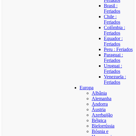
Feriados
Brasil :
Feriados
Chile :
Feriados
Colômbia :
Feriados
Equador :
Feriados
Peru : Feriados
Paraguai :
Feriados
Uruguai :
Feriados
Venezuela :
Feriados
Europa
Albânia
Alemanha
Andorra
Áustria
Azerbaijão
Bélgica
Bielorrússia
Bósnia e