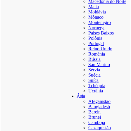
Macedônia do Norte
Malta
Moldávia
Mônaco
Montenegro
Noruega
Países Baixos
Polônia
Portugal
Reino Unido
Romênia
Rússia
San Marino
Sérvia
Suécia
Suíça
Tchéquia
Ucrânia
Ásia
Afeganistão
Bangladesh
Barein
Brunei
Camboja
Cazaquistão