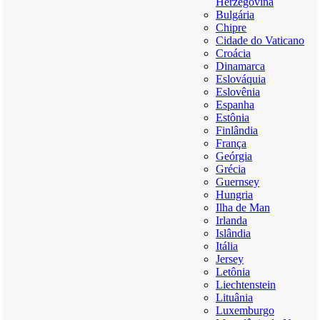
Herzegovina
Bulgária
Chipre
Cidade do Vaticano
Croácia
Dinamarca
Eslováquia
Eslovênia
Espanha
Estônia
Finlândia
França
Geórgia
Grécia
Guernsey
Hungria
Ilha de Man
Irlanda
Islândia
Itália
Jersey
Letônia
Liechtenstein
Lituânia
Luxemburgo