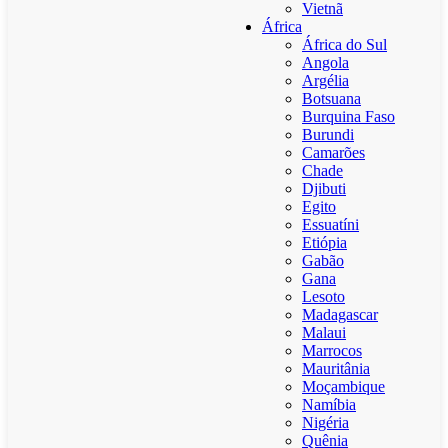
Vietnã
África
África do Sul
Angola
Argélia
Botsuana
Burquina Faso
Burundi
Camarões
Chade
Djibuti
Egito
Essuatíni
Etiópia
Gabão
Gana
Lesoto
Madagascar
Malaui
Marrocos
Mauritânia
Moçambique
Namíbia
Nigéria
Quênia