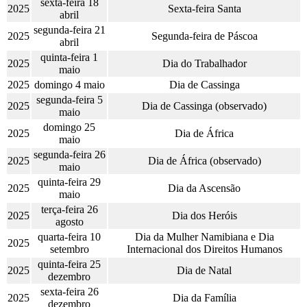
sexta-feira 18
2025
Sexta-feira Santa
abril
segunda-feira 21
2025
Segunda-feira de Páscoa
abril
quinta-feira 1
2025
Dia do Trabalhador
maio
2025
domingo 4 maio
Dia de Cassinga
segunda-feira 5
2025
Dia de Cassinga (observado)
maio
domingo 25
2025
Dia de África
maio
segunda-feira 26
2025
Dia de África (observado)
maio
quinta-feira 29
2025
Dia da Ascensão
maio
terça-feira 26
2025
Dia dos Heróis
agosto
quarta-feira 10
Dia da Mulher Namibiana e Dia
2025
setembro
Internacional dos Direitos Humanos
quinta-feira 25
2025
Dia de Natal
dezembro
sexta-feira 26
2025
Dia da Família
dezembro