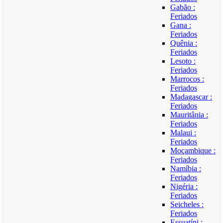
Gabão :
Feriados
Gana :
Feriados
Quênia :
Feriados
Lesoto :
Feriados
Marrocos :
Feriados
Madagascar :
Feriados
Mauritânia :
Feriados
Malaui :
Feriados
Moçambique :
Feriados
Namíbia :
Feriados
Nigéria :
Feriados
Seicheles :
Feriados
Essuatíni :