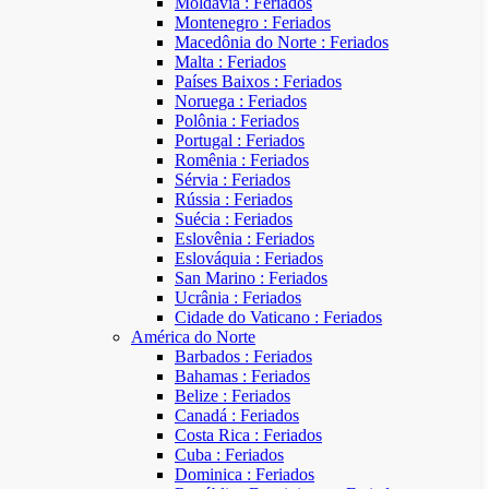
Moldávia : Feriados
Montenegro : Feriados
Macedônia do Norte : Feriados
Malta : Feriados
Países Baixos : Feriados
Noruega : Feriados
Polônia : Feriados
Portugal : Feriados
Romênia : Feriados
Sérvia : Feriados
Rússia : Feriados
Suécia : Feriados
Eslovênia : Feriados
Eslováquia : Feriados
San Marino : Feriados
Ucrânia : Feriados
Cidade do Vaticano : Feriados
América do Norte
Barbados : Feriados
Bahamas : Feriados
Belize : Feriados
Canadá : Feriados
Costa Rica : Feriados
Cuba : Feriados
Dominica : Feriados