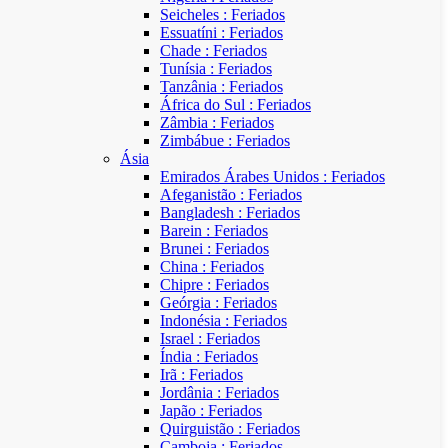
Seicheles : Feriados
Essuatíni : Feriados
Chade : Feriados
Tunísia : Feriados
Tanzânia : Feriados
África do Sul : Feriados
Zâmbia : Feriados
Zimbábue : Feriados
Ásia
Emirados Árabes Unidos : Feriados
Afeganistão : Feriados
Bangladesh : Feriados
Barein : Feriados
Brunei : Feriados
China : Feriados
Chipre : Feriados
Geórgia : Feriados
Indonésia : Feriados
Israel : Feriados
Índia : Feriados
Irã : Feriados
Jordânia : Feriados
Japão : Feriados
Quirguistão : Feriados
Camboja : Feriados