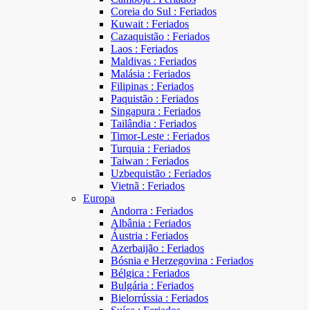
Coreia do Sul : Feriados
Kuwait : Feriados
Cazaquistão : Feriados
Laos : Feriados
Maldivas : Feriados
Malásia : Feriados
Filipinas : Feriados
Paquistão : Feriados
Singapura : Feriados
Tailândia : Feriados
Timor-Leste : Feriados
Turquia : Feriados
Taiwan : Feriados
Uzbequistão : Feriados
Vietnã : Feriados
Europa
Andorra : Feriados
Albânia : Feriados
Áustria : Feriados
Azerbaijão : Feriados
Bósnia e Herzegovina : Feriados
Bélgica : Feriados
Bulgária : Feriados
Bielorrússia : Feriados