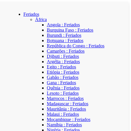
Feriados
África
Angola : Feriados
Burquina Faso : Feriados
Burundi : Feriados
Botsuana : Feriados
República do Congo : Feriados
Camarões : Feriados
Djibuti : Feriados
Argélia : Feriados
Egito : Feriados
Etiópia : Feriados
Gabão : Feriados
Gana : Feriados
Quênia : Feriados
Lesoto : Feriados
Marrocos : Feriados
Madagascar : Feriados
Mauritânia : Feriados
Malaui : Feriados
Moçambique : Feriados
Namíbia : Feriados
Nigéria : Feriados