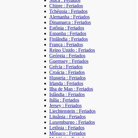
Suíça : Feriados
Chipre : Feriados
Tchéquia : Feriados
Alemanha : Feriados
Dinamarca : Feriados
Estônia : Feriados
Espanha : Feriados
Finlândia : Feriados
França : Feriados
Reino Unido : Feriados
Geórgia : Feriados
Guernsey : Feriados
Grécia : Feriados
Croácia : Feriados
Hungria : Feriados
Irlanda : Feriados
Ilha de Man : Feriados
Islândia : Feriados
Itália : Feriados
Jersey : Feriados
Liechtenstein : Feriados
Lituânia : Feriados
Luxemburgo : Feriados
Letônia : Feriados
Mônaco : Feriados