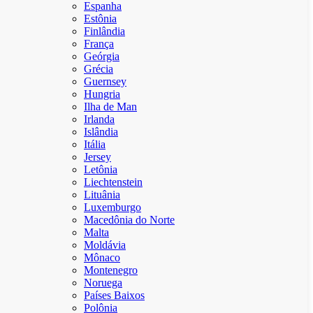
Espanha
Estônia
Finlândia
França
Geórgia
Grécia
Guernsey
Hungria
Ilha de Man
Irlanda
Islândia
Itália
Jersey
Letônia
Liechtenstein
Lituânia
Luxemburgo
Macedônia do Norte
Malta
Moldávia
Mônaco
Montenegro
Noruega
Países Baixos
Polônia