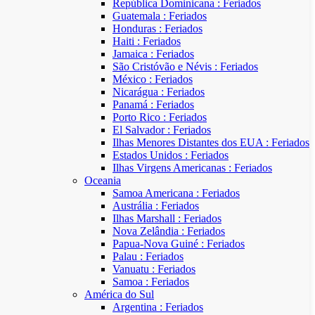
República Dominicana : Feriados
Guatemala : Feriados
Honduras : Feriados
Haiti : Feriados
Jamaica : Feriados
São Cristóvão e Névis : Feriados
México : Feriados
Nicarágua : Feriados
Panamá : Feriados
Porto Rico : Feriados
El Salvador : Feriados
Ilhas Menores Distantes dos EUA : Feriados
Estados Unidos : Feriados
Ilhas Virgens Americanas : Feriados
Oceania
Samoa Americana : Feriados
Austrália : Feriados
Ilhas Marshall : Feriados
Nova Zelândia : Feriados
Papua-Nova Guiné : Feriados
Palau : Feriados
Vanuatu : Feriados
Samoa : Feriados
América do Sul
Argentina : Feriados