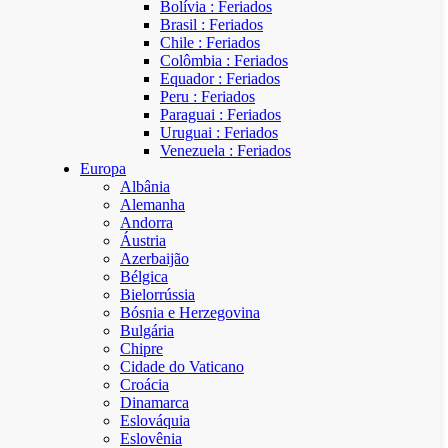
Bolívia : Feriados
Brasil : Feriados
Chile : Feriados
Colômbia : Feriados
Equador : Feriados
Peru : Feriados
Paraguai : Feriados
Uruguai : Feriados
Venezuela : Feriados
Europa
Albânia
Alemanha
Andorra
Áustria
Azerbaijão
Bélgica
Bielorrússia
Bósnia e Herzegovina
Bulgária
Chipre
Cidade do Vaticano
Croácia
Dinamarca
Eslováquia
Eslovênia