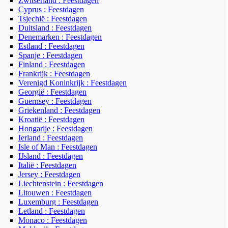
Zwitserland : Feestdagen
Cyprus : Feestdagen
Tsjechië : Feestdagen
Duitsland : Feestdagen
Denemarken : Feestdagen
Estland : Feestdagen
Spanje : Feestdagen
Finland : Feestdagen
Frankrijk : Feestdagen
Verenigd Koninkrijk : Feestdagen
Georgië : Feestdagen
Guernsey : Feestdagen
Griekenland : Feestdagen
Kroatië : Feestdagen
Hongarije : Feestdagen
Ierland : Feestdagen
Isle of Man : Feestdagen
IJsland : Feestdagen
Italië : Feestdagen
Jersey : Feestdagen
Liechtenstein : Feestdagen
Litouwen : Feestdagen
Luxemburg : Feestdagen
Letland : Feestdagen
Monaco : Feestdagen