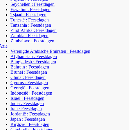
Seychellen : Feestdagen
Eswatini : Feestdagen
Tsjaad : Feestdagen
Tunesië : Feestdagen
Tanzania : Feestdagen
Zuid-Afrika : Feestdagen
Zambia : Feestdagen
Zimbabwe : Feestdagen
Azië
Verenigde Arabische Emiraten : Feestdagen
Afghanistan : Feestdagen
Bangladesh : Feestdagen
Bahrein : Feestdagen
Brunei : Feestdagen
China : Feestdagen
Cyprus : Feestdagen
Georgië : Feestdagen
Indonesië : Feestdagen
Israël : Feestdagen
India : Feestdagen
Iran : Feestdagen
Jordanië : Feestdagen
Japan : Feestdagen
Kirgizië : Feestdagen
Cambodja : Feestdagen