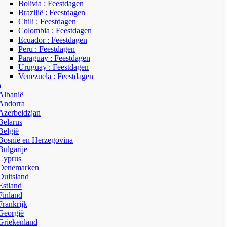
Bolivia : Feestdagen
Brazilië : Feestdagen
Chili : Feestdagen
Colombia : Feestdagen
Ecuador : Feestdagen
Peru : Feestdagen
Paraguay : Feestdagen
Uruguay : Feestdagen
Venezuela : Feestdagen
a
Albanië
Andorra
Azerbeidzjan
Belarus
België
Bosnië en Herzegovina
Bulgarije
Cyprus
Denemarken
Duitsland
Estland
Finland
Frankrijk
Georgië
Griekenland