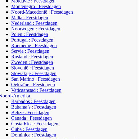
Moldavië : Feestdagen
Montenegro : Feestdagen
Noord-Macedonië : Feestdagen
Malta : Feestdagen
Nederland : Feestdagen
Noorwegen : Feestdagen
Polen : Feestdagen
Portugal : Feestdagen
Roemenië : Feestdagen
Servië : Feestdagen
Rusland : Feestdagen
Zweden : Feestdagen
Slovenië : Feestdagen
Slowakije : Feestdagen
San Marino : Feestdagen
Oekraïne : Feestdagen
Vaticaanstad : Feestdagen
Noord-Amerika
Barbados : Feestdagen
Bahama’s : Feestdagen
Belize : Feestdagen
Canada : Feestdagen
Costa Rica : Feestdagen
Cuba : Feestdagen
Dominica : Feestdagen