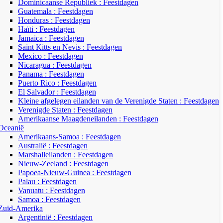
Dominicaanse Republiek : Feestdagen
Guatemala : Feestdagen
Honduras : Feestdagen
Haïti : Feestdagen
Jamaica : Feestdagen
Saint Kitts en Nevis : Feestdagen
Mexico : Feestdagen
Nicaragua : Feestdagen
Panama : Feestdagen
Puerto Rico : Feestdagen
El Salvador : Feestdagen
Kleine afgelegen eilanden van de Verenigde Staten : Feestdagen
Verenigde Staten : Feestdagen
Amerikaanse Maagdeneilanden : Feestdagen
Oceanië
Amerikaans-Samoa : Feestdagen
Australië : Feestdagen
Marshalleilanden : Feestdagen
Nieuw-Zeeland : Feestdagen
Papoea-Nieuw-Guinea : Feestdagen
Palau : Feestdagen
Vanuatu : Feestdagen
Samoa : Feestdagen
Zuid-Amerika
Argentinië : Feestdagen