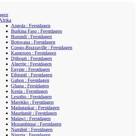
agen
Afrika
Angola : Feestdagen
Burkina Faso : Feestdagen
Burundi : Feestdagen
Botswana : Feestdagen
Congo-Brazzaville : Feestdagen
Kameroen : Feestdagen
Djibouti : Feestdagen
Algerije : Feestdagen
Egypte : Feestdagen
Ethiopië : Feestdagen
Gabon : Feestdagen
Ghana : Feestdagen
Kenia : Feestdagen
Lesotho : Feestdagen
Marokko : Feestdagen
Madagaskar : Feestdagen
Mauritanië : Feestdagen
Malawi : Feestdagen
Mozambique : Feestdagen
Namibië : Feestdagen
Nigeria : Feestdagen