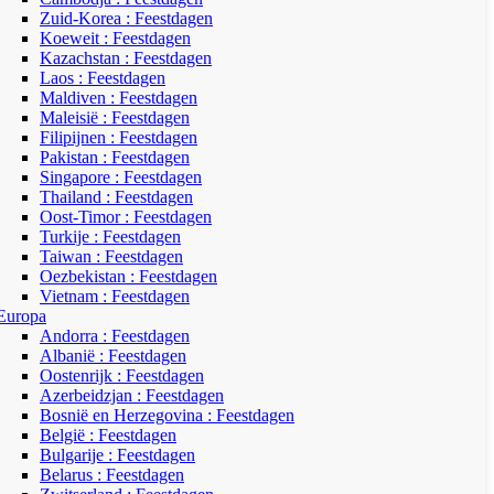
Zuid-Korea : Feestdagen
Koeweit : Feestdagen
Kazachstan : Feestdagen
Laos : Feestdagen
Maldiven : Feestdagen
Maleisië : Feestdagen
Filipijnen : Feestdagen
Pakistan : Feestdagen
Singapore : Feestdagen
Thailand : Feestdagen
Oost-Timor : Feestdagen
Turkije : Feestdagen
Taiwan : Feestdagen
Oezbekistan : Feestdagen
Vietnam : Feestdagen
Europa
Andorra : Feestdagen
Albanië : Feestdagen
Oostenrijk : Feestdagen
Azerbeidzjan : Feestdagen
Bosnië en Herzegovina : Feestdagen
België : Feestdagen
Bulgarije : Feestdagen
Belarus : Feestdagen