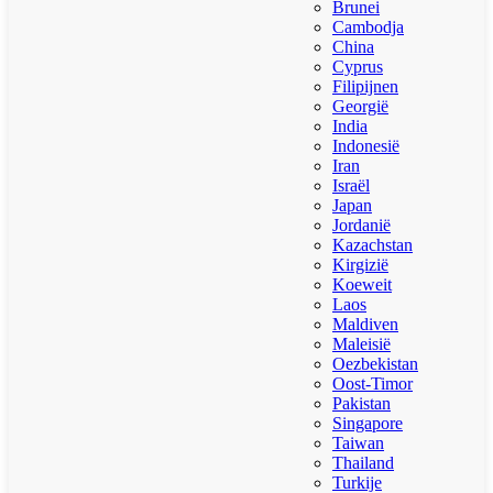
Brunei
Cambodja
China
Cyprus
Filipijnen
Georgië
India
Indonesië
Iran
Israël
Japan
Jordanië
Kazachstan
Kirgizië
Koeweit
Laos
Maldiven
Maleisië
Oezbekistan
Oost-Timor
Pakistan
Singapore
Taiwan
Thailand
Turkije