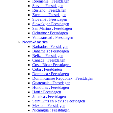
Roemenië : Feestdagen
Servië : Feestdagen
Rusland : Feestdagen
Zweden : Feestdagen
Slovenië : Feestdagen
Slowakije : Feestdagen
San Marino : Feestdagen
Oekraïne : Feestdagen
Vaticaanstad : Feestdagen
Noord-Amerika
Barbados : Feestdagen
Bahama’s : Feestdagen
Belize : Feestdagen
Canada : Feestdagen
Costa Rica : Feestdagen
Cuba : Feestdagen
Dominica : Feestdagen
Dominicaanse Republiek : Feestdagen
Guatemala : Feestdagen
Honduras : Feestdagen
Haïti : Feestdagen
Jamaica : Feestdagen
Saint Kitts en Nevis : Feestdagen
Mexico : Feestdagen
Nicaragua : Feestdagen