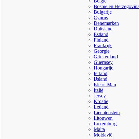
België
Bosnië en Herzegovin
Bulgarije
Cyprus
Denemarken
Duitsland
Estland
Finland
Frankrijk
Georgië
Griekenland
Guernsey
Hongarije
Ierland
IJsland
Isle of Man
Italië
Jersey
Kroatië
Letland
Liechtenstein
Litouwen
Luxemburg
Malta
Moldavië