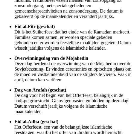
moslims. Traditioneel vasten mensen van zonsopgang tot
zonsondergang, met speciale gebeden en
gemeenschapsactiviteiten na zonsondergang. De datum is
gebaseerd op de maankalender en verandert jaarlijks.
Eid al-Fitr (geschat)
Dit is het Suikerfeest dat het einde van de Ramadan markeert.
Families komen samen, er worden speciale gebeden
gehouden en er worden feestelijke maaltijden gegeten. Datum
wisselt jaarlijks volgens de islamitische kalender.
Overwinningsdag van de Mojahedin
Deze dag herdenkt de overwinning van de Mojahedin over de
Sovjetbezetting. Er vinden ceremonies en optochten plaats om
de moed en vastberadenheid van de strijders te vieren. Vaak in
april, datum kan variëren.
Dag van Arafah (geschat)
De dag voor het begin van het Offerfeest, belangrijk in de
hadj-pelgrimstocht. Gelovigen vasten en bidden op deze dag.
Datum verschuift jaarlijks volgens de islamitische
maankalender.
Eid al-Adha (geschat)
Het Offerfeest, een van de belangrijkste islamitische
feestdagen, waarbij het offer van Ibrahim wordt herdacht.