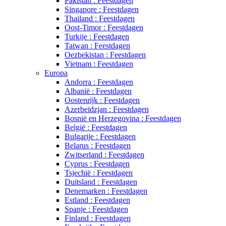
Pakistan : Feestdagen
Singapore : Feestdagen
Thailand : Feestdagen
Oost-Timor : Feestdagen
Turkije : Feestdagen
Taiwan : Feestdagen
Oezbekistan : Feestdagen
Vietnam : Feestdagen
Europa
Andorra : Feestdagen
Albanië : Feestdagen
Oostenrijk : Feestdagen
Azerbeidzjan : Feestdagen
Bosnië en Herzegovina : Feestdagen
België : Feestdagen
Bulgarije : Feestdagen
Belarus : Feestdagen
Zwitserland : Feestdagen
Cyprus : Feestdagen
Tsjechië : Feestdagen
Duitsland : Feestdagen
Denemarken : Feestdagen
Estland : Feestdagen
Spanje : Feestdagen
Finland : Feestdagen