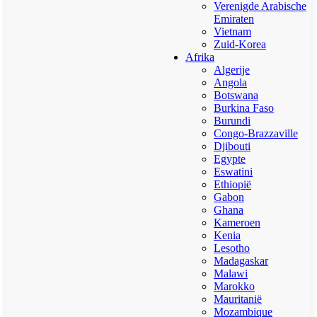
Verenigde Arabische
Emiraten
Vietnam
Zuid-Korea
Afrika
Algerije
Angola
Botswana
Burkina Faso
Burundi
Congo-Brazzaville
Djibouti
Egypte
Eswatini
Ethiopië
Gabon
Ghana
Kameroen
Kenia
Lesotho
Madagaskar
Malawi
Marokko
Mauritanië
Mozambique