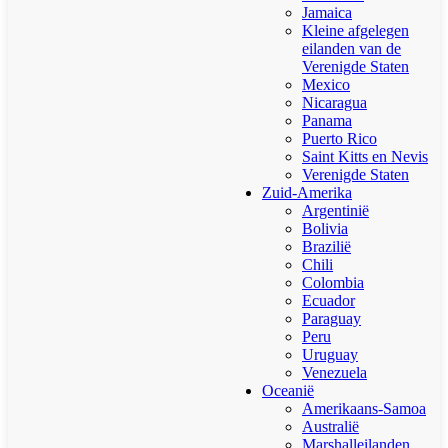
Jamaica
Kleine afgelegen
eilanden van de
Verenigde Staten
Mexico
Nicaragua
Panama
Puerto Rico
Saint Kitts en Nevis
Verenigde Staten
Zuid-Amerika
Argentinië
Bolivia
Brazilië
Chili
Colombia
Ecuador
Paraguay
Peru
Uruguay
Venezuela
Oceanië
Amerikaans-Samoa
Australië
Marshalleilanden