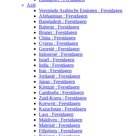
Azië
Verenigde Arabische Emiraten : Feestdagen
Afghanistan : Feestdagen
Bangladesh : Feestdagen
Bahrein : Feestdagen
Brunei : Feestdagen
China : Feestdagen
Cyprus : Feestdagen
Georgië : Feestdagen
Indonesië : Feestdagen
Israël : Feestdagen
India : Feestdagen
Iran : Feestdagen
Jordanië : Feestdagen
Japan : Feestdagen
Kirgizië : Feestdagen
Cambodja : Feestdagen
Zuid-Korea : Feestdagen
Koeweit : Feestdagen
Kazachstan : Feestdagen
Laos : Feestdagen
Maldiven : Feestdagen
Maleisië : Feestdagen
Filipijnen : Feestdagen