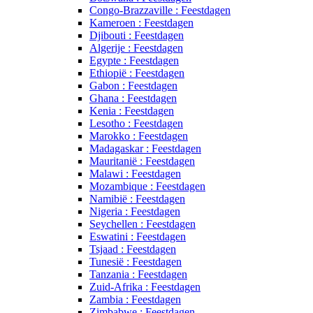
Congo-Brazzaville : Feestdagen
Kameroen : Feestdagen
Djibouti : Feestdagen
Algerije : Feestdagen
Egypte : Feestdagen
Ethiopië : Feestdagen
Gabon : Feestdagen
Ghana : Feestdagen
Kenia : Feestdagen
Lesotho : Feestdagen
Marokko : Feestdagen
Madagaskar : Feestdagen
Mauritanië : Feestdagen
Malawi : Feestdagen
Mozambique : Feestdagen
Namibië : Feestdagen
Nigeria : Feestdagen
Seychellen : Feestdagen
Eswatini : Feestdagen
Tsjaad : Feestdagen
Tunesië : Feestdagen
Tanzania : Feestdagen
Zuid-Afrika : Feestdagen
Zambia : Feestdagen
Zimbabwe : Feestdagen