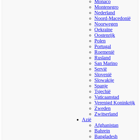
Monaco
Montenegro
Nederland
Noord-Macedonië
Noorwegen
Oekraïne
Oostenrijk
Polen
Portugal
Roemenië
Rusland
San Marino
Servië
Slovenië
Slowakije
Spanje
Tsjechië
Vaticaanstad
Verenigd Koninkrijk
Zweden
Zwitserland
Azië
Afghanistan
Bahrein
Bangladesh