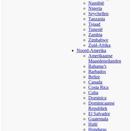
Namibië
Nigeria
Seychellen
Tanzania
Tsjaad
Tunesië
Zambia
Zimbabwe
Zuid-Afrika
Noord-Amerika
Amerikaanse
Maagdeneilanden
Bahama’s
Barbados
Belize
Canada
Costa Rica
Cuba
Dominica
Dominicaanse
Republiek
El Salvador
Guatemala
Haïti
Honduras