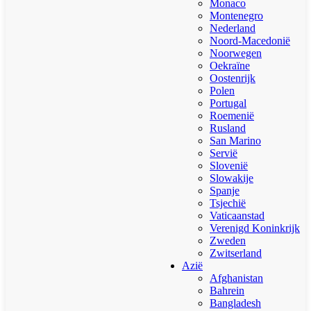
Monaco
Montenegro
Nederland
Noord-Macedonië
Noorwegen
Oekraïne
Oostenrijk
Polen
Portugal
Roemenië
Rusland
San Marino
Servië
Slovenië
Slowakije
Spanje
Tsjechië
Vaticaanstad
Verenigd Koninkrijk
Zweden
Zwitserland
Azië
Afghanistan
Bahrein
Bangladesh