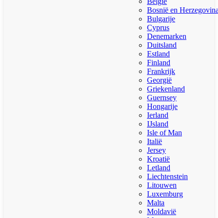
België
Bosnië en Herzegovin
Bulgarije
Cyprus
Denemarken
Duitsland
Estland
Finland
Frankrijk
Georgië
Griekenland
Guernsey
Hongarije
Ierland
IJsland
Isle of Man
Italië
Jersey
Kroatië
Letland
Liechtenstein
Litouwen
Luxemburg
Malta
Moldavië