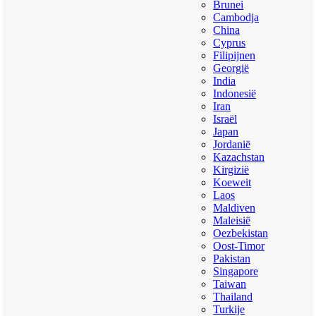
Brunei
Cambodja
China
Cyprus
Filipijnen
Georgië
India
Indonesië
Iran
Israël
Japan
Jordanië
Kazachstan
Kirgizië
Koeweit
Laos
Maldiven
Maleisië
Oezbekistan
Oost-Timor
Pakistan
Singapore
Taiwan
Thailand
Turkije