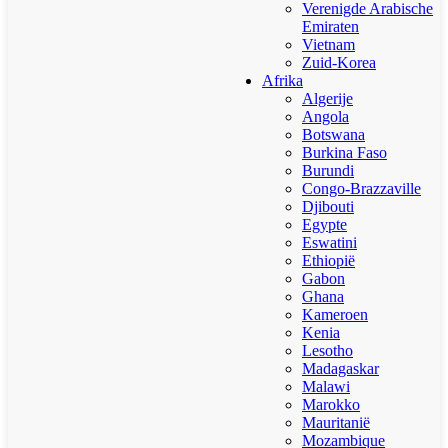
Verenigde Arabische
Emiraten
Vietnam
Zuid-Korea
Afrika
Algerije
Angola
Botswana
Burkina Faso
Burundi
Congo-Brazzaville
Djibouti
Egypte
Eswatini
Ethiopië
Gabon
Ghana
Kameroen
Kenia
Lesotho
Madagaskar
Malawi
Marokko
Mauritanië
Mozambique