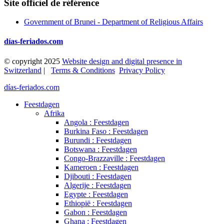
Site officiel de référence
Government of Brunei - Department of Religious Affairs
días-feriados.com
© copyright 2025
Website design and digital presence in
Switzerland
|
Terms & Conditions
Privacy Policy
días-feriados.com
Feestdagen
Afrika
Angola : Feestdagen
Burkina Faso : Feestdagen
Burundi : Feestdagen
Botswana : Feestdagen
Congo-Brazzaville : Feestdagen
Kameroen : Feestdagen
Djibouti : Feestdagen
Algerije : Feestdagen
Egypte : Feestdagen
Ethiopië : Feestdagen
Gabon : Feestdagen
Ghana : Feestdagen