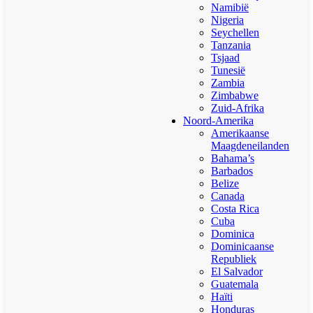
Namibië
Nigeria
Seychellen
Tanzania
Tsjaad
Tunesië
Zambia
Zimbabwe
Zuid-Afrika
Noord-Amerika
Amerikaanse
Maagdeneilanden
Bahama’s
Barbados
Belize
Canada
Costa Rica
Cuba
Dominica
Dominicaanse
Republiek
El Salvador
Guatemala
Haïti
Honduras