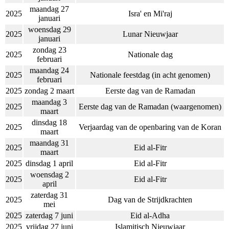
maandag 27
2025
Isra' en Mi'raj
januari
woensdag 29
2025
Lunar Nieuwjaar
januari
zondag 23
2025
Nationale dag
februari
maandag 24
2025
Nationale feestdag (in acht genomen)
februari
2025
zondag 2 maart
Eerste dag van de Ramadan
maandag 3
2025
Eerste dag van de Ramadan (waargenomen)
maart
dinsdag 18
2025
Verjaardag van de openbaring van de Koran
maart
maandag 31
2025
Eid al-Fitr
maart
2025
dinsdag 1 april
Eid al-Fitr
woensdag 2
2025
Eid al-Fitr
april
zaterdag 31
2025
Dag van de Strijdkrachten
mei
2025
zaterdag 7 juni
Eid al-Adha
2025
vrijdag 27 juni
Islamitisch Nieuwjaar