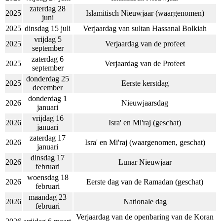
zaterdag 28
2025
Islamitisch Nieuwjaar (waargenomen)
juni
2025
dinsdag 15 juli
Verjaardag van sultan Hassanal Bolkiah
vrijdag 5
2025
Verjaardag van de profeet
september
zaterdag 6
2025
Verjaardag van de Profeet
september
donderdag 25
2025
Eerste kerstdag
december
donderdag 1
2026
Nieuwjaarsdag
januari
vrijdag 16
2026
Isra' en Mi'raj (geschat)
januari
zaterdag 17
2026
Isra' en Mi'raj (waargenomen, geschat)
januari
dinsdag 17
2026
Lunar Nieuwjaar
februari
woensdag 18
2026
Eerste dag van de Ramadan (geschat)
februari
maandag 23
2026
Nationale dag
februari
Verjaardag van de openbaring van de Koran