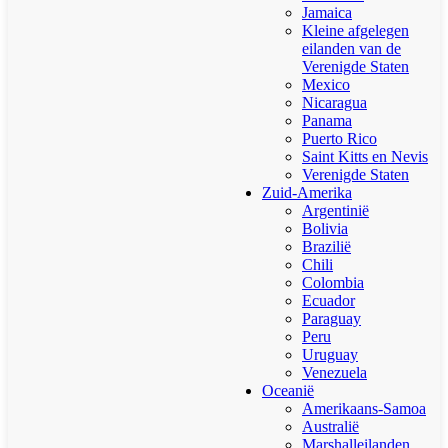
Jamaica
Kleine afgelegen
eilanden van de
Verenigde Staten
Mexico
Nicaragua
Panama
Puerto Rico
Saint Kitts en Nevis
Verenigde Staten
Zuid-Amerika
Argentinië
Bolivia
Brazilië
Chili
Colombia
Ecuador
Paraguay
Peru
Uruguay
Venezuela
Oceanië
Amerikaans-Samoa
Australië
Marshalleilanden