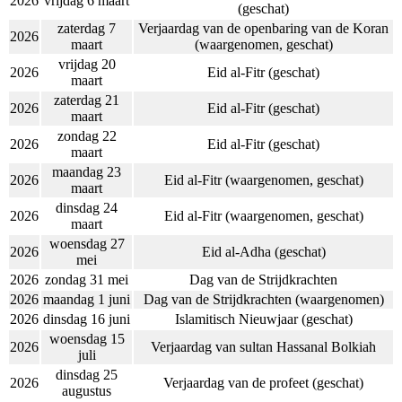
2026
vrijdag 6 maart
(geschat)
zaterdag 7
Verjaardag van de openbaring van de Koran
2026
maart
(waargenomen, geschat)
vrijdag 20
2026
Eid al-Fitr (geschat)
maart
zaterdag 21
2026
Eid al-Fitr (geschat)
maart
zondag 22
2026
Eid al-Fitr (geschat)
maart
maandag 23
2026
Eid al-Fitr (waargenomen, geschat)
maart
dinsdag 24
2026
Eid al-Fitr (waargenomen, geschat)
maart
woensdag 27
2026
Eid al-Adha (geschat)
mei
2026
zondag 31 mei
Dag van de Strijdkrachten
2026
maandag 1 juni
Dag van de Strijdkrachten (waargenomen)
2026
dinsdag 16 juni
Islamitisch Nieuwjaar (geschat)
woensdag 15
2026
Verjaardag van sultan Hassanal Bolkiah
juli
dinsdag 25
2026
Verjaardag van de profeet (geschat)
augustus