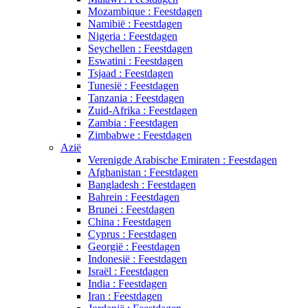
Mozambique : Feestdagen
Namibië : Feestdagen
Nigeria : Feestdagen
Seychellen : Feestdagen
Eswatini : Feestdagen
Tsjaad : Feestdagen
Tunesië : Feestdagen
Tanzania : Feestdagen
Zuid-Afrika : Feestdagen
Zambia : Feestdagen
Zimbabwe : Feestdagen
Azië
Verenigde Arabische Emiraten : Feestdagen
Afghanistan : Feestdagen
Bangladesh : Feestdagen
Bahrein : Feestdagen
Brunei : Feestdagen
China : Feestdagen
Cyprus : Feestdagen
Georgië : Feestdagen
Indonesië : Feestdagen
Israël : Feestdagen
India : Feestdagen
Iran : Feestdagen