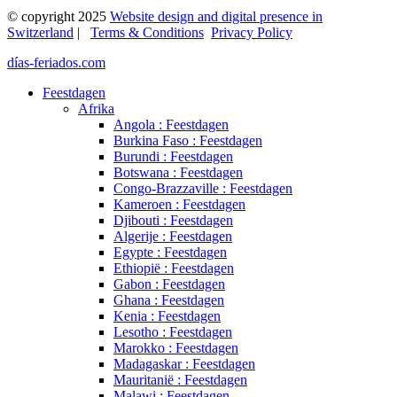
© copyright 2025
Website design and digital presence in
Switzerland
|
Terms & Conditions
Privacy Policy
días-feriados.com
Feestdagen
Afrika
Angola : Feestdagen
Burkina Faso : Feestdagen
Burundi : Feestdagen
Botswana : Feestdagen
Congo-Brazzaville : Feestdagen
Kameroen : Feestdagen
Djibouti : Feestdagen
Algerije : Feestdagen
Egypte : Feestdagen
Ethiopië : Feestdagen
Gabon : Feestdagen
Ghana : Feestdagen
Kenia : Feestdagen
Lesotho : Feestdagen
Marokko : Feestdagen
Madagaskar : Feestdagen
Mauritanië : Feestdagen
Malawi : Feestdagen