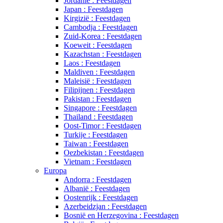
Jordanië : Feestdagen
Japan : Feestdagen
Kirgizië : Feestdagen
Cambodja : Feestdagen
Zuid-Korea : Feestdagen
Koeweit : Feestdagen
Kazachstan : Feestdagen
Laos : Feestdagen
Maldiven : Feestdagen
Maleisië : Feestdagen
Filipijnen : Feestdagen
Pakistan : Feestdagen
Singapore : Feestdagen
Thailand : Feestdagen
Oost-Timor : Feestdagen
Turkije : Feestdagen
Taiwan : Feestdagen
Oezbekistan : Feestdagen
Vietnam : Feestdagen
Europa
Andorra : Feestdagen
Albanië : Feestdagen
Oostenrijk : Feestdagen
Azerbeidzjan : Feestdagen
Bosnië en Herzegovina : Feestdagen