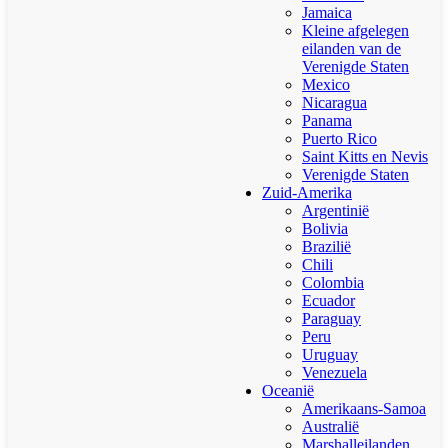
Jamaica
Kleine afgelegen
eilanden van de
Verenigde Staten
Mexico
Nicaragua
Panama
Puerto Rico
Saint Kitts en Nevis
Verenigde Staten
Zuid-Amerika
Argentinië
Bolivia
Brazilië
Chili
Colombia
Ecuador
Paraguay
Peru
Uruguay
Venezuela
Oceanië
Amerikaans-Samoa
Australië
Marshalleilanden