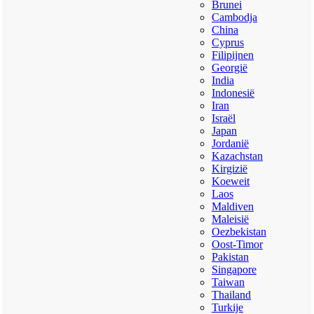
Brunei
Cambodja
China
Cyprus
Filipijnen
Georgië
India
Indonesië
Iran
Israël
Japan
Jordanië
Kazachstan
Kirgizië
Koeweit
Laos
Maldiven
Maleisië
Oezbekistan
Oost-Timor
Pakistan
Singapore
Taiwan
Thailand
Turkije