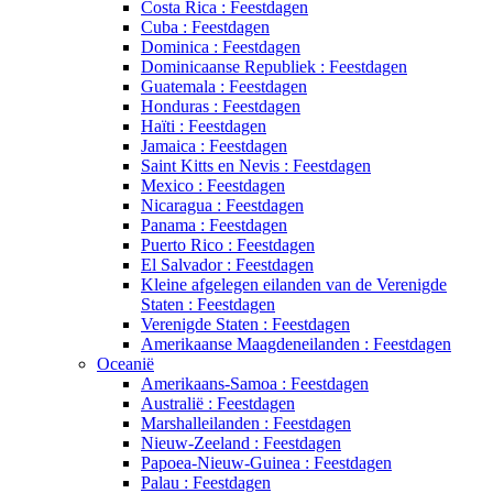
Costa Rica : Feestdagen
Cuba : Feestdagen
Dominica : Feestdagen
Dominicaanse Republiek : Feestdagen
Guatemala : Feestdagen
Honduras : Feestdagen
Haïti : Feestdagen
Jamaica : Feestdagen
Saint Kitts en Nevis : Feestdagen
Mexico : Feestdagen
Nicaragua : Feestdagen
Panama : Feestdagen
Puerto Rico : Feestdagen
El Salvador : Feestdagen
Kleine afgelegen eilanden van de Verenigde
Staten : Feestdagen
Verenigde Staten : Feestdagen
Amerikaanse Maagdeneilanden : Feestdagen
Oceanië
Amerikaans-Samoa : Feestdagen
Australië : Feestdagen
Marshalleilanden : Feestdagen
Nieuw-Zeeland : Feestdagen
Papoea-Nieuw-Guinea : Feestdagen
Palau : Feestdagen