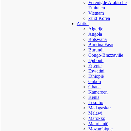
Verenigde Arabische
Emiraten
Vietnam
Zuid-Korea
Afrika
Algerije
Angola
Botswana
Burkina Faso
Burundi
Congo-Brazzaville
Djibouti
Egypte
Eswatini
Ethiopië
Gabon
Ghana
Kameroen
Kenia
Lesotho
Madagaskar
Malawi
Marokko
Mauritanië
Mozambique