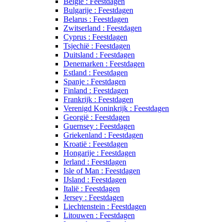
België : Feestdagen
Bulgarije : Feestdagen
Belarus : Feestdagen
Zwitserland : Feestdagen
Cyprus : Feestdagen
Tsjechië : Feestdagen
Duitsland : Feestdagen
Denemarken : Feestdagen
Estland : Feestdagen
Spanje : Feestdagen
Finland : Feestdagen
Frankrijk : Feestdagen
Verenigd Koninkrijk : Feestdagen
Georgië : Feestdagen
Guernsey : Feestdagen
Griekenland : Feestdagen
Kroatië : Feestdagen
Hongarije : Feestdagen
Ierland : Feestdagen
Isle of Man : Feestdagen
IJsland : Feestdagen
Italië : Feestdagen
Jersey : Feestdagen
Liechtenstein : Feestdagen
Litouwen : Feestdagen