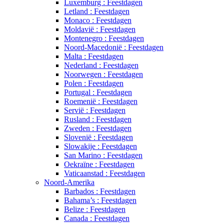
Luxemburg : Feestdagen
Letland : Feestdagen
Monaco : Feestdagen
Moldavië : Feestdagen
Montenegro : Feestdagen
Noord-Macedonië : Feestdagen
Malta : Feestdagen
Nederland : Feestdagen
Noorwegen : Feestdagen
Polen : Feestdagen
Portugal : Feestdagen
Roemenië : Feestdagen
Servië : Feestdagen
Rusland : Feestdagen
Zweden : Feestdagen
Slovenië : Feestdagen
Slowakije : Feestdagen
San Marino : Feestdagen
Oekraïne : Feestdagen
Vaticaanstad : Feestdagen
Noord-Amerika
Barbados : Feestdagen
Bahama’s : Feestdagen
Belize : Feestdagen
Canada : Feestdagen