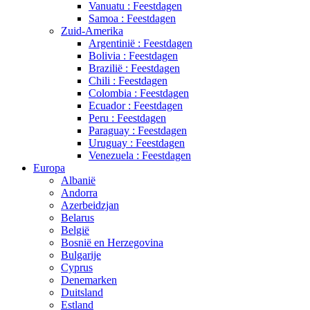
Vanuatu : Feestdagen
Samoa : Feestdagen
Zuid-Amerika
Argentinië : Feestdagen
Bolivia : Feestdagen
Brazilië : Feestdagen
Chili : Feestdagen
Colombia : Feestdagen
Ecuador : Feestdagen
Peru : Feestdagen
Paraguay : Feestdagen
Uruguay : Feestdagen
Venezuela : Feestdagen
Europa
Albanië
Andorra
Azerbeidzjan
Belarus
België
Bosnië en Herzegovina
Bulgarije
Cyprus
Denemarken
Duitsland
Estland