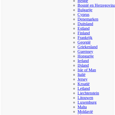
België
Bosnië en Herzegovin
Bulgarije
Cyprus
Denemarken
Duitsland
Estland
Finland
Frankrijk
Georgië
Griekenland
Guernsey
Hongarije
Ierland
IJsland
Isle of Man
Italië
Jersey
Kroatië
Letland
Liechtenstein
Litouwen
Luxemburg
Malta
Moldavië