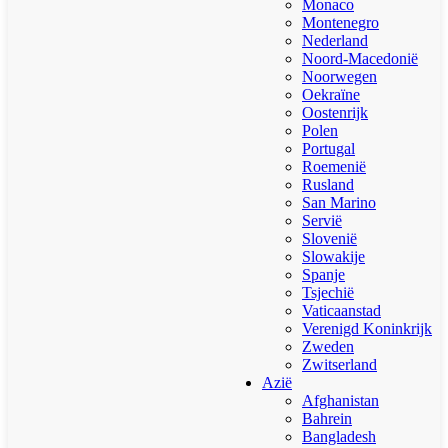
Monaco
Montenegro
Nederland
Noord-Macedonië
Noorwegen
Oekraïne
Oostenrijk
Polen
Portugal
Roemenië
Rusland
San Marino
Servië
Slovenië
Slowakije
Spanje
Tsjechië
Vaticaanstad
Verenigd Koninkrijk
Zweden
Zwitserland
Azië
Afghanistan
Bahrein
Bangladesh