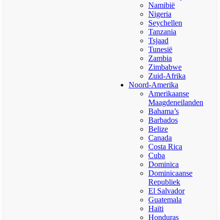
Namibië
Nigeria
Seychellen
Tanzania
Tsjaad
Tunesië
Zambia
Zimbabwe
Zuid-Afrika
Noord-Amerika
Amerikaanse
Maagdeneilanden
Bahama’s
Barbados
Belize
Canada
Costa Rica
Cuba
Dominica
Dominicaanse
Republiek
El Salvador
Guatemala
Haïti
Honduras