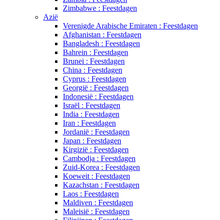
Zimbabwe : Feestdagen
Azië
Verenigde Arabische Emiraten : Feestdagen
Afghanistan : Feestdagen
Bangladesh : Feestdagen
Bahrein : Feestdagen
Brunei : Feestdagen
China : Feestdagen
Cyprus : Feestdagen
Georgië : Feestdagen
Indonesië : Feestdagen
Israël : Feestdagen
India : Feestdagen
Iran : Feestdagen
Jordanië : Feestdagen
Japan : Feestdagen
Kirgizië : Feestdagen
Cambodja : Feestdagen
Zuid-Korea : Feestdagen
Koeweit : Feestdagen
Kazachstan : Feestdagen
Laos : Feestdagen
Maldiven : Feestdagen
Maleisië : Feestdagen