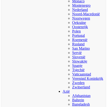
Monaco
Montenegro
Nederland
Noord-Macedonië
Noorwegen
Oekraïne
Oostenrijk
Polen
Portugal
Roemenië
Rusland
San Marino
Servië
Slovenië
Slowakije
Spanje
Tsjechië
Vaticaanstad
Verenigd Koninkrijk
Zweden
Zwitserland
Azië
Afghanistan
Bahrein
Bangladesh