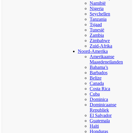
Namibië
Nigeria
Seychellen
Tanzania
Tsjaad
Tunesië
Zambia
Zimbabwe
Zuid-Afrika
Noord-Amerika
Amerikaanse
Maagdeneilanden
Bahama’s
Barbados
Belize
Canada
Costa Rica
Cuba
Dominica
Dominicaanse
Republiek
El Salvador
Guatemala
Haïti
Honduras