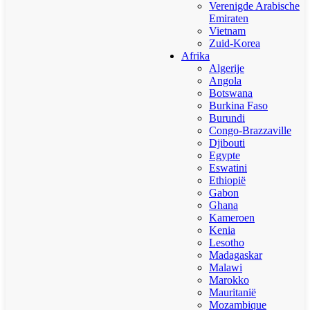
Verenigde Arabische
Emiraten
Vietnam
Zuid-Korea
Afrika
Algerije
Angola
Botswana
Burkina Faso
Burundi
Congo-Brazzaville
Djibouti
Egypte
Eswatini
Ethiopië
Gabon
Ghana
Kameroen
Kenia
Lesotho
Madagaskar
Malawi
Marokko
Mauritanië
Mozambique