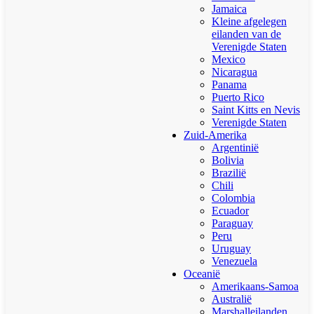
Jamaica
Kleine afgelegen
eilanden van de
Verenigde Staten
Mexico
Nicaragua
Panama
Puerto Rico
Saint Kitts en Nevis
Verenigde Staten
Zuid-Amerika
Argentinië
Bolivia
Brazilië
Chili
Colombia
Ecuador
Paraguay
Peru
Uruguay
Venezuela
Oceanië
Amerikaans-Samoa
Australië
Marshalleilanden