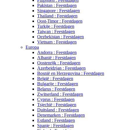
Filipijnen : Feestdagen
Pakistan : Feestdagen
Singapore : Feestdagen
Thailand : Feestdagen
Oost-Timor : Feestdagen
Turkije : Feestdagen
Taiwan : Feestdagen
Oezbekistan : Feestdagen
Vietnam : Feestdagen
Europa
Andorra : Feestdagen
Albanië : Feestdagen
Oostenrijk : Feestdagen
Azerbeidzjan : Feestdagen
Bosnië en Herzegovina : Feestdagen
België : Feestdagen
Bulgarije : Feestdagen
Belarus : Feestdagen
Zwitserland : Feestdagen
Cyprus : Feestdagen
Tsjechië : Feestdagen
Duitsland : Feestdagen
Denemarken : Feestdagen
Estland : Feestdagen
Spanje : Feestdagen