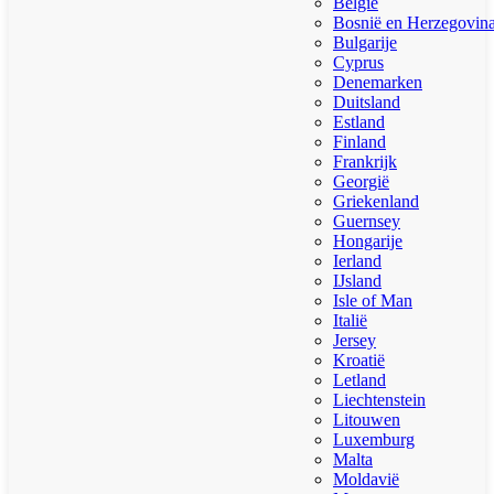
België
Bosnië en Herzegovin
Bulgarije
Cyprus
Denemarken
Duitsland
Estland
Finland
Frankrijk
Georgië
Griekenland
Guernsey
Hongarije
Ierland
IJsland
Isle of Man
Italië
Jersey
Kroatië
Letland
Liechtenstein
Litouwen
Luxemburg
Malta
Moldavië