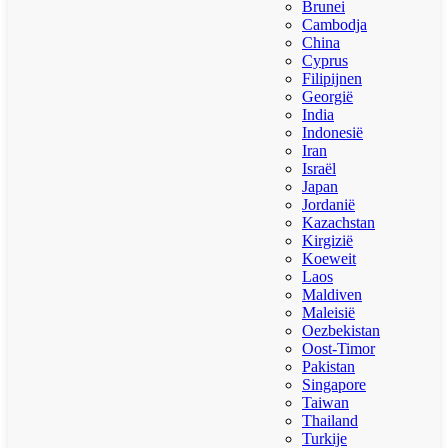
Brunei
Cambodja
China
Cyprus
Filipijnen
Georgië
India
Indonesië
Iran
Israël
Japan
Jordanië
Kazachstan
Kirgizië
Koeweit
Laos
Maldiven
Maleisië
Oezbekistan
Oost-Timor
Pakistan
Singapore
Taiwan
Thailand
Turkije