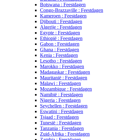
Botswana : Feestdagen
Congo-Brazzaville : Feestdagen
Kameroen : Feestdagen
Djibouti : Feestdagen
Algerije : Feestdagen
Egypte : Feestdagen
Ethiopië : Feestdagen
Gabon : Feestdagen
Ghana : Feestdagen
Kenia : Feestdagen
Lesotho : Feestdagen
Marokko : Feestdagen
Madagaskar : Feestdagen
Mauritanië : Feestdagen
Malawi : Feestdagen
Mozambique : Feestdagen
Namibië : Feestdagen
Nigeria : Feestdagen
Seychellen : Feestdagen
Eswatini : Feestdagen
Tsjaad : Feestdagen
Tunesië : Feestdagen
Tanzania : Feestdagen
Zuid-Afrika : Feestdagen
Zambia : Feestdagen