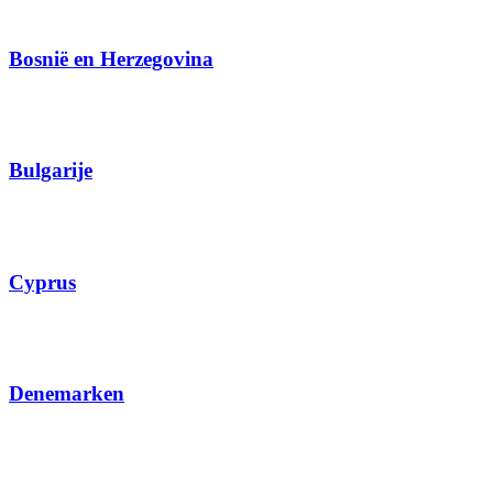
Bosnië en Herzegovina
Bulgarije
Cyprus
Denemarken