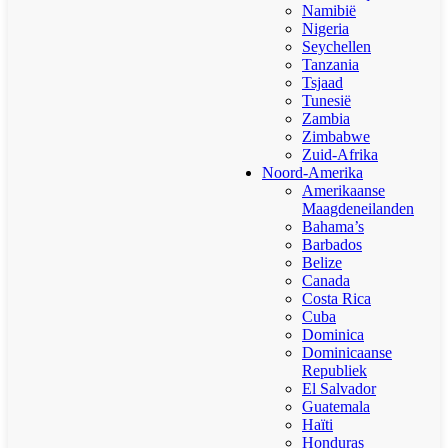
Namibië
Nigeria
Seychellen
Tanzania
Tsjaad
Tunesië
Zambia
Zimbabwe
Zuid-Afrika
Noord-Amerika
Amerikaanse
Maagdeneilanden
Bahama’s
Barbados
Belize
Canada
Costa Rica
Cuba
Dominica
Dominicaanse
Republiek
El Salvador
Guatemala
Haïti
Honduras