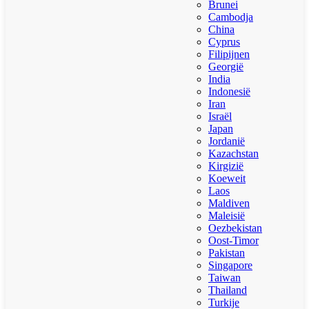
Brunei
Cambodja
China
Cyprus
Filipijnen
Georgië
India
Indonesië
Iran
Israël
Japan
Jordanië
Kazachstan
Kirgizië
Koeweit
Laos
Maldiven
Maleisië
Oezbekistan
Oost-Timor
Pakistan
Singapore
Taiwan
Thailand
Turkije