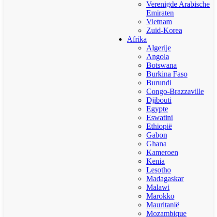
Verenigde Arabische
Emiraten
Vietnam
Zuid-Korea
Afrika
Algerije
Angola
Botswana
Burkina Faso
Burundi
Congo-Brazzaville
Djibouti
Egypte
Eswatini
Ethiopië
Gabon
Ghana
Kameroen
Kenia
Lesotho
Madagaskar
Malawi
Marokko
Mauritanië
Mozambique