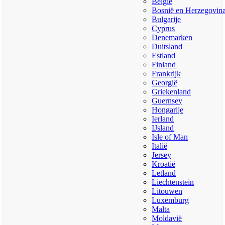
België
Bosnië en Herzegovin
Bulgarije
Cyprus
Denemarken
Duitsland
Estland
Finland
Frankrijk
Georgië
Griekenland
Guernsey
Hongarije
Ierland
IJsland
Isle of Man
Italië
Jersey
Kroatië
Letland
Liechtenstein
Litouwen
Luxemburg
Malta
Moldavië