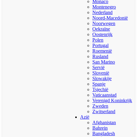
Monaco
Montenegro
Nederland
Noord-Macedonië
Noorwegen
Oekraïne
Oostenrijk
Polen
Portugal
Roemenië
Rusland
San Marino
Servië
Slovenië
Slowakije
Spanje
Tsjechië
Vaticaanstad
Verenigd Koninkrijk
Zweden
Zwitserland
Azië
Afghanistan
Bahrein
Bangladesh