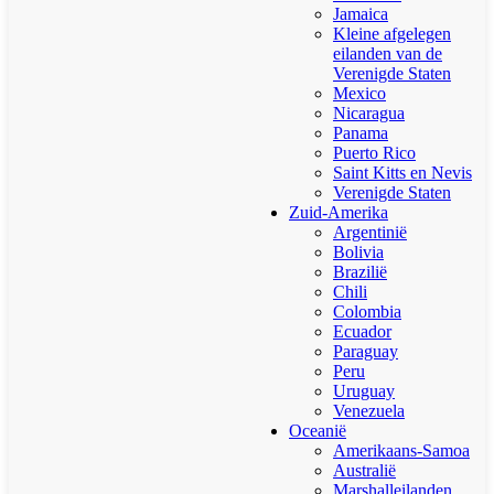
Jamaica
Kleine afgelegen
eilanden van de
Verenigde Staten
Mexico
Nicaragua
Panama
Puerto Rico
Saint Kitts en Nevis
Verenigde Staten
Zuid-Amerika
Argentinië
Bolivia
Brazilië
Chili
Colombia
Ecuador
Paraguay
Peru
Uruguay
Venezuela
Oceanië
Amerikaans-Samoa
Australië
Marshalleilanden