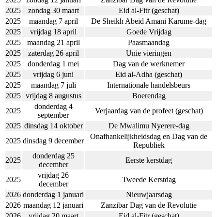
2025
zondag 30 maart
Eid al-Fitr (geschat)
2025
maandag 7 april
De Sheikh Abeid Amani Karume-dag
2025
vrijdag 18 april
Goede Vrijdag
2025
maandag 21 april
Paasmaandag
2025
zaterdag 26 april
Unie vieringen
2025
donderdag 1 mei
Dag van de werknemer
2025
vrijdag 6 juni
Eid al-Adha (geschat)
2025
maandag 7 juli
Internationale handelsbeurs
2025
vrijdag 8 augustus
Boerendag
donderdag 4
2025
Verjaardag van de profeet (geschat)
september
2025
dinsdag 14 oktober
De Mwalimu Nyerere-dag
Onafhankelijkheidsdag en Dag van de
2025
dinsdag 9 december
Republiek
donderdag 25
2025
Eerste kerstdag
december
vrijdag 26
2025
Tweede Kerstdag
december
2026
donderdag 1 januari
Nieuwjaarsdag
2026
maandag 12 januari
Zanzibar Dag van de Revolutie
2026
vrijdag 20 maart
Eid al-Fitr (geschat)