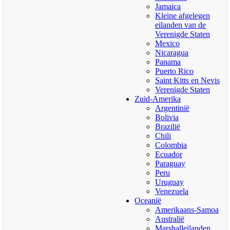
Jamaica
Kleine afgelegen
eilanden van de
Verenigde Staten
Mexico
Nicaragua
Panama
Puerto Rico
Saint Kitts en Nevis
Verenigde Staten
Zuid-Amerika
Argentinië
Bolivia
Brazilië
Chili
Colombia
Ecuador
Paraguay
Peru
Uruguay
Venezuela
Oceanië
Amerikaans-Samoa
Australië
Marshalleilanden