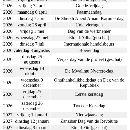
2026
vrijdag 3 april
Goede Vrijdag
2026
maandag 6 april
Paasmaandag
2026
dinsdag 7 april
De Sheikh Abeid Amani Karume-dag
2026
zondag 26 april
Unie vieringen
2026
vrijdag 1 mei
Dag van de werknemer
2026
woensdag 27 mei
Eid al-Adha (geschat)
2026
dinsdag 7 juli
Internationale handelsbeurs
2026
zaterdag 8 augustus
Boerendag
dinsdag 25
2026
Verjaardag van de profeet (geschat)
augustus
woensdag 14
2026
De Mwalimu Nyerere-dag
oktober
woensdag 9
Onafhankelijkheidsdag en Dag van de
2026
december
Republiek
vrijdag 25
2026
Eerste kerstdag
december
zaterdag 26
2026
Tweede Kerstdag
december
2027
vrijdag 1 januari
Nieuwjaarsdag
2027
dinsdag 12 januari
Zanzibar Dag van de Revolutie
2027
dinsdag 9 maart
Eid al-Fitr (geschat)