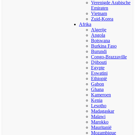
Verenigde Arabische
Emiraten
Vietnam
Zuid-Korea
Afrika
Algerije
Angola
Botswana
Burkina Faso
Burundi
Congo-Brazzaville
Djibouti
Egypte
Eswatini
Ethiopië
Gabon
Ghana
Kameroen
Kenia
Lesotho
Madagaskar
Malawi
Marokko
Mauritanië
Mozambique