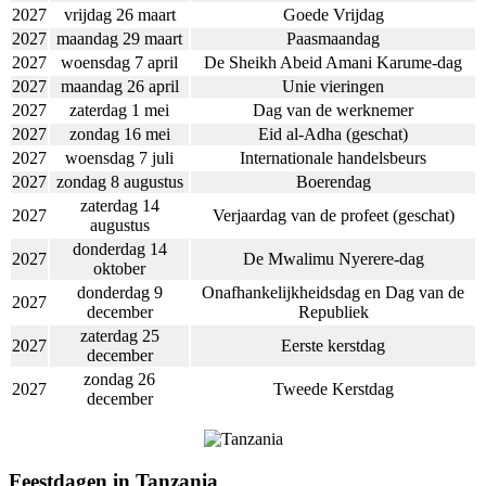
2027
vrijdag 26 maart
Goede Vrijdag
2027
maandag 29 maart
Paasmaandag
2027
woensdag 7 april
De Sheikh Abeid Amani Karume-dag
2027
maandag 26 april
Unie vieringen
2027
zaterdag 1 mei
Dag van de werknemer
2027
zondag 16 mei
Eid al-Adha (geschat)
2027
woensdag 7 juli
Internationale handelsbeurs
2027
zondag 8 augustus
Boerendag
zaterdag 14
2027
Verjaardag van de profeet (geschat)
augustus
donderdag 14
2027
De Mwalimu Nyerere-dag
oktober
donderdag 9
Onafhankelijkheidsdag en Dag van de
2027
december
Republiek
zaterdag 25
2027
Eerste kerstdag
december
zondag 26
2027
Tweede Kerstdag
december
Feestdagen in Tanzania