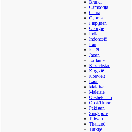
Brunei
Cambodja
China
Cyprus
Filipijnen
Georgië
India
Indonesië
Iran
Israël
Japan
Jordanië
Kazachstan
Kirgizië
Koeweit
Laos
Maldiven
Maleisië
Oezbekistan
Oost-Timor
Pakistan
Singapore
Taiwan
Thailand
Turkije