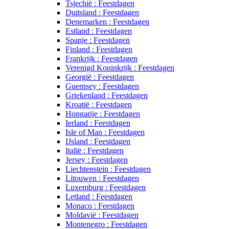
Tsjechië : Feestdagen
Duitsland : Feestdagen
Denemarken : Feestdagen
Estland : Feestdagen
Spanje : Feestdagen
Finland : Feestdagen
Frankrijk : Feestdagen
Verenigd Koninkrijk : Feestdagen
Georgië : Feestdagen
Guernsey : Feestdagen
Griekenland : Feestdagen
Kroatië : Feestdagen
Hongarije : Feestdagen
Ierland : Feestdagen
Isle of Man : Feestdagen
IJsland : Feestdagen
Italië : Feestdagen
Jersey : Feestdagen
Liechtenstein : Feestdagen
Litouwen : Feestdagen
Luxemburg : Feestdagen
Letland : Feestdagen
Monaco : Feestdagen
Moldavië : Feestdagen
Montenegro : Feestdagen