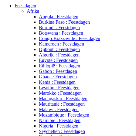
Feestdagen
Afrika
Angola : Feestdagen
Burkina Faso : Feestdagen
Burundi : Feestdagen
Botswana : Feestdagen
Congo-Brazzaville : Feestdagen
Kameroen : Feestdagen
Djibouti : Feestdagen
Algerije : Feestdagen
Egypte : Feestdagen
Ethiopië : Feestdagen
Gabon : Feestdagen
Ghana : Feestdagen
Kenia : Feestdagen
Lesotho : Feestdagen
Marokko : Feestdagen
Madagaskar : Feestdagen
Mauritanië : Feestdagen
Malawi : Feestdagen
Mozambique : Feestdagen
Namibië : Feestdagen
Nigeria : Feestdagen
Seychellen : Feestdagen