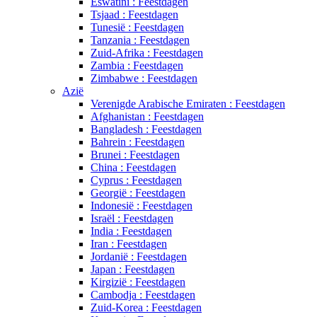
Eswatini : Feestdagen
Tsjaad : Feestdagen
Tunesië : Feestdagen
Tanzania : Feestdagen
Zuid-Afrika : Feestdagen
Zambia : Feestdagen
Zimbabwe : Feestdagen
Azië
Verenigde Arabische Emiraten : Feestdagen
Afghanistan : Feestdagen
Bangladesh : Feestdagen
Bahrein : Feestdagen
Brunei : Feestdagen
China : Feestdagen
Cyprus : Feestdagen
Georgië : Feestdagen
Indonesië : Feestdagen
Israël : Feestdagen
India : Feestdagen
Iran : Feestdagen
Jordanië : Feestdagen
Japan : Feestdagen
Kirgizië : Feestdagen
Cambodja : Feestdagen
Zuid-Korea : Feestdagen