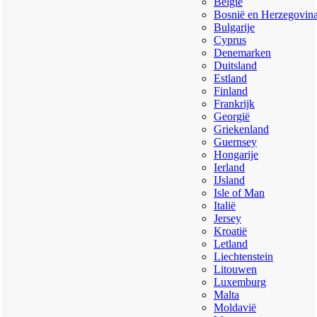
België
Bosnië en Herzegovin
Bulgarije
Cyprus
Denemarken
Duitsland
Estland
Finland
Frankrijk
Georgië
Griekenland
Guernsey
Hongarije
Ierland
IJsland
Isle of Man
Italië
Jersey
Kroatië
Letland
Liechtenstein
Litouwen
Luxemburg
Malta
Moldavië