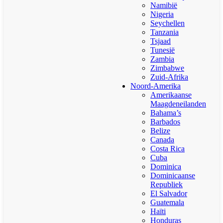
Namibië
Nigeria
Seychellen
Tanzania
Tsjaad
Tunesië
Zambia
Zimbabwe
Zuid-Afrika
Noord-Amerika
Amerikaanse
Maagdeneilanden
Bahama’s
Barbados
Belize
Canada
Costa Rica
Cuba
Dominica
Dominicaanse
Republiek
El Salvador
Guatemala
Haïti
Honduras