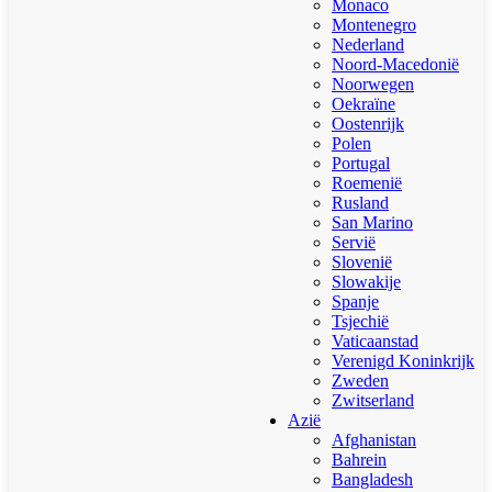
Monaco
Montenegro
Nederland
Noord-Macedonië
Noorwegen
Oekraïne
Oostenrijk
Polen
Portugal
Roemenië
Rusland
San Marino
Servië
Slovenië
Slowakije
Spanje
Tsjechië
Vaticaanstad
Verenigd Koninkrijk
Zweden
Zwitserland
Azië
Afghanistan
Bahrein
Bangladesh