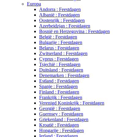
Europa
Andorra : Feestdagen
Albanië : Feestdagen
Oostenrijk : Feestdagen
Azerbeidzjan : Feestdagen
Bosnië en Herzegovina : Feestdagen
België : Feestdagen
Bulgarije : Feestdagen
Belarus : Feestdagen
Zwitserland : Feestdagen
Cyprus : Feestdagen
Tsjechië : Feestdagen
Duitsland : Feestdagen
Denemarken : Feestdagen
Estland : Feestdagen
Spanje : Feestdagen
Finland : Feestdagen
Frankrijk : Feestdagen
Verenigd Koninkrijk : Feestdagen
Georgië : Feestdagen
Guernsey : Feestdagen
Griekenland : Feestdagen
Kroatië : Feestdagen
Hongarije : Feestdagen
Ierland : Feestdagen