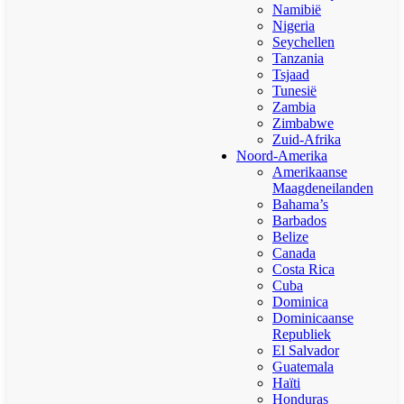
Namibië
Nigeria
Seychellen
Tanzania
Tsjaad
Tunesië
Zambia
Zimbabwe
Zuid-Afrika
Noord-Amerika
Amerikaanse
Maagdeneilanden
Bahama’s
Barbados
Belize
Canada
Costa Rica
Cuba
Dominica
Dominicaanse
Republiek
El Salvador
Guatemala
Haïti
Honduras