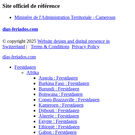
Site officiel de référence
Ministère de l'Administration Territoriale - Cameroun
días-feriados.com
© copyright 2025
Website design and digital presence in
Switzerland
|
Terms & Conditions
Privacy Policy
días-feriados.com
Feestdagen
Afrika
Angola : Feestdagen
Burkina Faso : Feestdagen
Burundi : Feestdagen
Botswana : Feestdagen
Congo-Brazzaville : Feestdagen
Kameroen : Feestdagen
Djibouti : Feestdagen
Algerije : Feestdagen
Egypte : Feestdagen
Ethiopië : Feestdagen
Gabon : Feestdagen