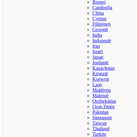
Brunei
Cambodja
China
Cyprus
Filipijnen
Georgië
India
Indonesië
Iran
Israël
Japan
Jordanië
Kazachstan
Kirgizië
Koeweit
Laos
Maldiven
Maleisië
Oezbekistan
Oost-Timor
Pakistan
Singapore
Taiwan
Thailand
Turkije