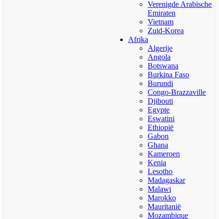
Verenigde Arabische
Emiraten
Vietnam
Zuid-Korea
Afrika
Algerije
Angola
Botswana
Burkina Faso
Burundi
Congo-Brazzaville
Djibouti
Egypte
Eswatini
Ethiopië
Gabon
Ghana
Kameroen
Kenia
Lesotho
Madagaskar
Malawi
Marokko
Mauritanië
Mozambique