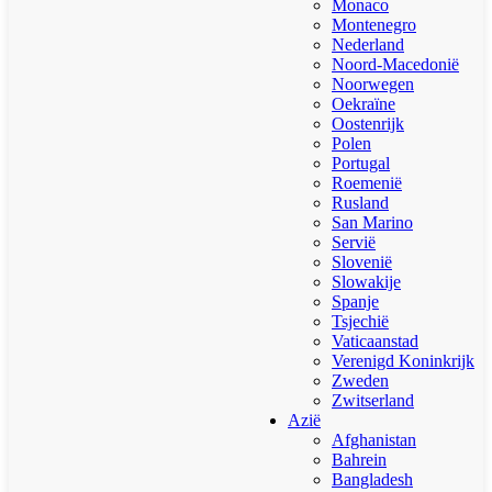
Monaco
Montenegro
Nederland
Noord-Macedonië
Noorwegen
Oekraïne
Oostenrijk
Polen
Portugal
Roemenië
Rusland
San Marino
Servië
Slovenië
Slowakije
Spanje
Tsjechië
Vaticaanstad
Verenigd Koninkrijk
Zweden
Zwitserland
Azië
Afghanistan
Bahrein
Bangladesh