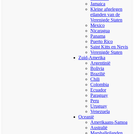
Jamaica
Kleine afgelegen
eilanden van de
Verenigde Staten
Mexico
Nicaragua
Panama
Puerto Rico
Saint Kitts en Nevis
Verenigde Staten
Zuid-Amerika
Argentinië
Bolivia
Brazilië
Chili
Colombia
Ecuador
Paraguay
Peru
Uruguay
Venezuela
Oceanië
Amerikaans-Samoa
Australië
Marshalleilanden