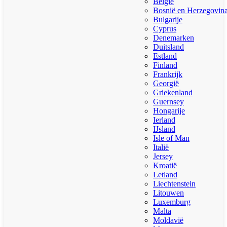
België
Bosnië en Herzegovin
Bulgarije
Cyprus
Denemarken
Duitsland
Estland
Finland
Frankrijk
Georgië
Griekenland
Guernsey
Hongarije
Ierland
IJsland
Isle of Man
Italië
Jersey
Kroatië
Letland
Liechtenstein
Litouwen
Luxemburg
Malta
Moldavië