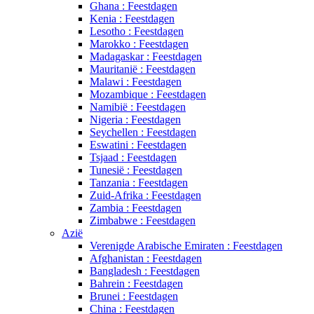
Ghana : Feestdagen
Kenia : Feestdagen
Lesotho : Feestdagen
Marokko : Feestdagen
Madagaskar : Feestdagen
Mauritanië : Feestdagen
Malawi : Feestdagen
Mozambique : Feestdagen
Namibië : Feestdagen
Nigeria : Feestdagen
Seychellen : Feestdagen
Eswatini : Feestdagen
Tsjaad : Feestdagen
Tunesië : Feestdagen
Tanzania : Feestdagen
Zuid-Afrika : Feestdagen
Zambia : Feestdagen
Zimbabwe : Feestdagen
Azië
Verenigde Arabische Emiraten : Feestdagen
Afghanistan : Feestdagen
Bangladesh : Feestdagen
Bahrein : Feestdagen
Brunei : Feestdagen
China : Feestdagen