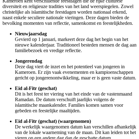
Kameroen kent verschillende feestdagen die de rijke culturele
diversiteit en religieuze tradities van het land weerspiegelen. Zowel
christelijke als islamitische feestdagen worden nationaal erkend,
naast enkele seculiere nationale vieringen. Deze dagen bieden de
bevolking momenten van reflectie, samenkomst en feestelijkheden.
Nieuwjaarsdag
Gevierd op 1 januari, markeert deze dag het begin van het
nieuwe kalenderjaar. Traditioneel besteden mensen de dag aan
familiebezoek en vredige reflectie.
Jongerendag
Deze dag viert de inzet en het potentieel van jongeren in
Kameroen. Er zijn vaak evenementen en kampioenschappen
gericht op jongerenontwikkeling, maar er is geen vaste datum.
Eid al-Fitr (geschat)
Dit is het feest ter viering van het einde van de vastenmaand
Ramadan. De datum verschuift jaarlijks volgens de
islamitische maankalender. Families komen samen voor
gebeden en feestelijke maaltijden.
Eid al-Fitr (geschat) (waargenomen)
De werkelijk waargenomen datum kan verschillen afhankelijk
van de lokale waarneming van de maan. Dit kan leiden tot het
vieren op een andere dag dan de geschatte datum.