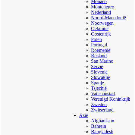
Monaco
Montenegro
Nederland
Noord-Macedonië
Noorwegen
Oekraïne
Oostenrijk
Polen
Portugal
Roemenië
Rusland
San Marino
Servië
Slovenië
Slowakije
Spanje
Tsjechië
Vaticaanstad
Verenigd Koninkrijk
Zweden
Zwitserland
Azië
Afghanistan
Bahrein
Bangladesh