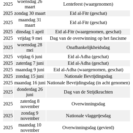
woensdag 26
2025
Lentefeest (waargenomen)
maart
2025
zondag 30 maart
Eid al-Fitr (geschat)
maandag 31
2025
Eid al-Fitr (geschat)
maart
2025
dinsdag 1 april
Eid al-Fitr (waargenomen, geschat)
2025
vrijdag 9 mei
Dag van de overwinning op het fascisme
woensdag 28
2025
Onafhankelijkheidsdag
mei
2025
vrijdag 6 juni
Eid al-Adha (geschat)
2025
zaterdag 7 juni
Eid al-Adha (geschat)
2025
maandag 9 juni
Eid al-Adha (waargenomen, geschat)
2025
zondag 15 juni
Nationale Bevrijdingsdag
2025
maandag 16 juni
Nationale Bevrijdingsdag (in acht genomen)
donderdag 26
2025
Dag van de Strijdkrachten
juni
zaterdag 8
2025
Overwinningsdag
november
zondag 9
2025
Nationale vlaggetjesdag
november
maandag 10
2025
Overwinningsdag (gevierd)
november