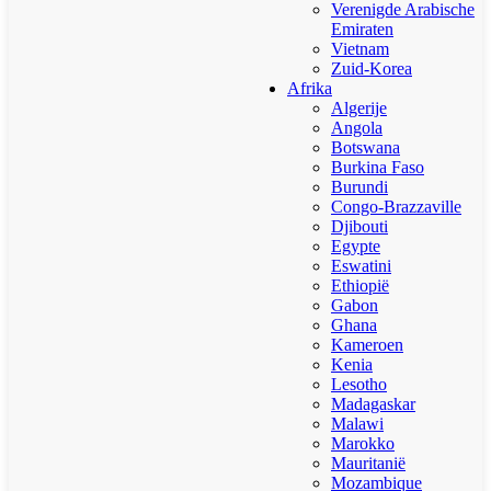
Verenigde Arabische
Emiraten
Vietnam
Zuid-Korea
Afrika
Algerije
Angola
Botswana
Burkina Faso
Burundi
Congo-Brazzaville
Djibouti
Egypte
Eswatini
Ethiopië
Gabon
Ghana
Kameroen
Kenia
Lesotho
Madagaskar
Malawi
Marokko
Mauritanië
Mozambique