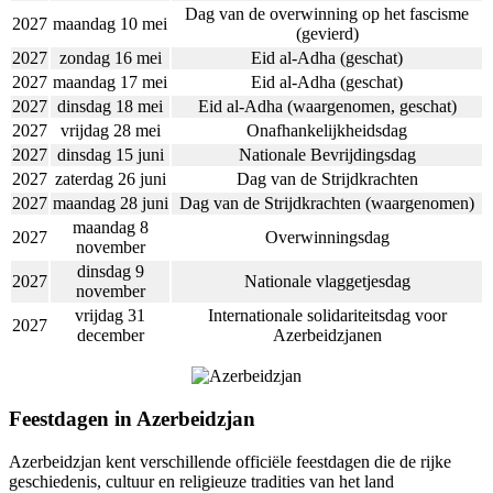
Dag van de overwinning op het fascisme
2027
maandag 10 mei
(gevierd)
2027
zondag 16 mei
Eid al-Adha (geschat)
2027
maandag 17 mei
Eid al-Adha (geschat)
2027
dinsdag 18 mei
Eid al-Adha (waargenomen, geschat)
2027
vrijdag 28 mei
Onafhankelijkheidsdag
2027
dinsdag 15 juni
Nationale Bevrijdingsdag
2027
zaterdag 26 juni
Dag van de Strijdkrachten
2027
maandag 28 juni
Dag van de Strijdkrachten (waargenomen)
maandag 8
2027
Overwinningsdag
november
dinsdag 9
2027
Nationale vlaggetjesdag
november
vrijdag 31
Internationale solidariteitsdag voor
2027
december
Azerbeidzjanen
Feestdagen in Azerbeidzjan
Azerbeidzjan kent verschillende officiële feestdagen die de rijke
geschiedenis, cultuur en religieuze tradities van het land