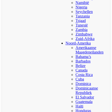
Namibië
Nigeria
Seychellen
Tanzania
Tsjaad
Tunesië
Zambia
Zimbabwe
Zuid-Afrika
Noord-Amerika
Amerikaanse
Maagdeneilanden
Bahama’s
Barbados
Belize
Canada
Costa Rica
Cuba
Dominica
Dominicaanse
Republiek
El Salvador
Guatemala
Haïti
Honduras