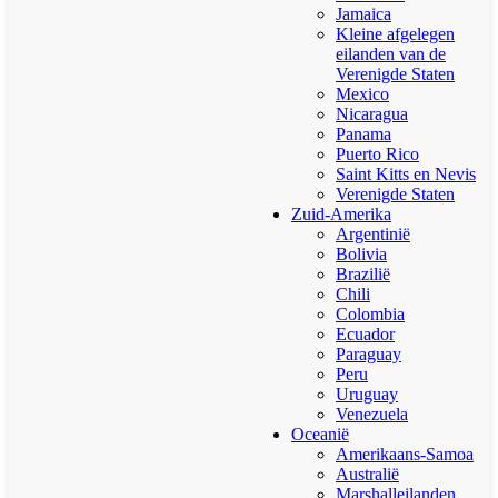
Jamaica
Kleine afgelegen
eilanden van de
Verenigde Staten
Mexico
Nicaragua
Panama
Puerto Rico
Saint Kitts en Nevis
Verenigde Staten
Zuid-Amerika
Argentinië
Bolivia
Brazilië
Chili
Colombia
Ecuador
Paraguay
Peru
Uruguay
Venezuela
Oceanië
Amerikaans-Samoa
Australië
Marshalleilanden