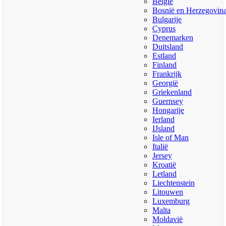
België
Bosnië en Herzegovin
Bulgarije
Cyprus
Denemarken
Duitsland
Estland
Finland
Frankrijk
Georgië
Griekenland
Guernsey
Hongarije
Ierland
IJsland
Isle of Man
Italië
Jersey
Kroatië
Letland
Liechtenstein
Litouwen
Luxemburg
Malta
Moldavië