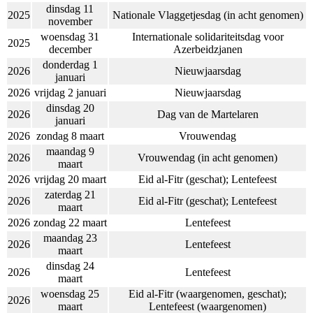
dinsdag 11
2025
Nationale Vlaggetjesdag (in acht genomen)
november
woensdag 31
Internationale solidariteitsdag voor
2025
december
Azerbeidzjanen
donderdag 1
2026
Nieuwjaarsdag
januari
2026
vrijdag 2 januari
Nieuwjaarsdag
dinsdag 20
2026
Dag van de Martelaren
januari
2026
zondag 8 maart
Vrouwendag
maandag 9
2026
Vrouwendag (in acht genomen)
maart
2026
vrijdag 20 maart
Eid al-Fitr (geschat); Lentefeest
zaterdag 21
2026
Eid al-Fitr (geschat); Lentefeest
maart
2026
zondag 22 maart
Lentefeest
maandag 23
2026
Lentefeest
maart
dinsdag 24
2026
Lentefeest
maart
woensdag 25
Eid al-Fitr (waargenomen, geschat);
2026
maart
Lentefeest (waargenomen)