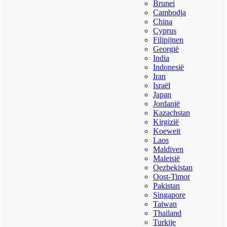
Brunei
Cambodja
China
Cyprus
Filipijnen
Georgië
India
Indonesië
Iran
Israël
Japan
Jordanië
Kazachstan
Kirgizië
Koeweit
Laos
Maldiven
Maleisië
Oezbekistan
Oost-Timor
Pakistan
Singapore
Taiwan
Thailand
Turkije